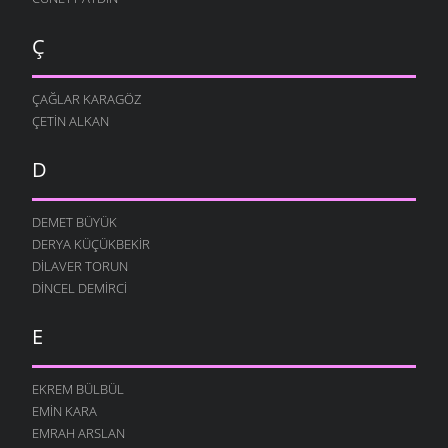
Ç
ÇAĞLAR KARAGÖZ
ÇETIN ALKAN
D
DEMET BÜYÜK
DERYA KÜÇÜKBEKIR
DILAVER TORUN
DINCEL DEMIRCI
E
EKREM BÜLBÜL
EMIN KARA
EMRAH ARSLAN