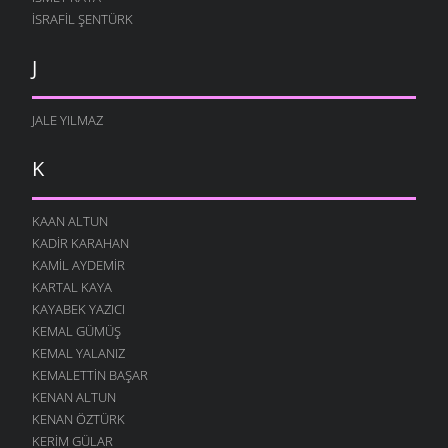
İSRAFIL ŞENTÜRK
J
JALE YILMAZ
K
KAAN ALTUN
KADIR KARAHAN
KAMIL AYDEMIR
KARTAL KAYA
KAYABEK YAZICI
KEMAL GÜMÜŞ
KEMAL YALANIZ
KEMALETTIN BAŞAR
KENAN ALTUN
KENAN ÖZTÜRK
KERIM GÜLAR