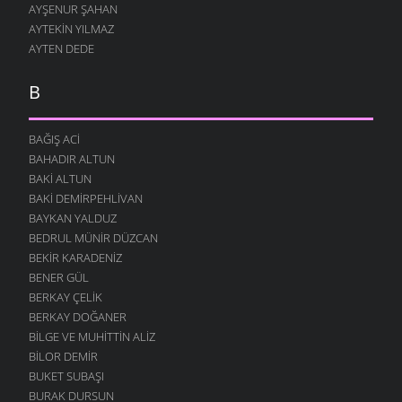
AYŞENUR ŞAHAN
AYTEKIN YILMAZ
AYTEN DEDE
B
BAĞIŞ ACI
BAHADIR ALTUN
BAKI ALTUN
BAKI DEMIRPEHLIVAN
BAYKAN YALDUZ
BEDRUL MÜNIR DÜZCAN
BEKIR KARADENIZ
BENER GÜL
BERKAY ÇELIK
BERKAY DOĞANER
BILGE VE MUHITTIN ALIZ
BILOR DEMIR
BUKET SUBAŞI
BURAK DURSUN