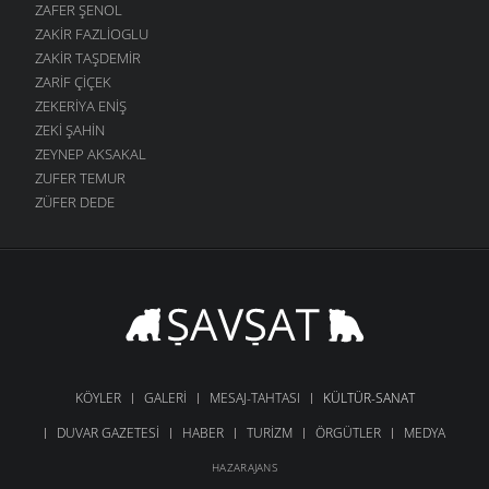
ZAFER ŞENOL
ZAKIR FAZLIOGLU
ZAKIR TAŞDEMIR
ZARIF ÇIÇEK
ZEKERIYA ENIŞ
ZEKI ŞAHIN
ZEYNEP AKSAKAL
ZUFER TEMUR
ZÜFER DEDE
KÖYLER
GALERI
MESAJ-TAHTASI
KÜLTÜR-SANAT
DUVAR GAZETESI
HABER
TURIZM
ÖRGÜTLER
MEDYA
HAZARAJANS