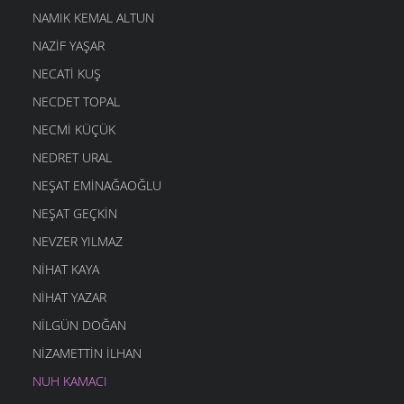
NAMIK KEMAL ALTUN
NAZIF YAŞAR
NECATI KUŞ
NECDET TOPAL
NECMI KÜÇÜK
NEDRET URAL
NEŞAT EMINAĞAOĞLU
NEŞAT GEÇKIN
NEVZER YILMAZ
NIHAT KAYA
NIHAT YAZAR
NILGÜN DOĞAN
NIZAMETTIN İLHAN
NUH KAMACI