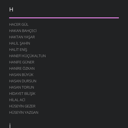
H
HACER GÜL
HAKAN BAHÇECI
HAKTAN YAŞAR
HALIL ŞAHIN
HALIT ENIŞ
HANEFI KÜÇÜKALTUN
HANIFE GÜNER
HANIRE ÖZKAN
HASAN BÜYÜK
HASAN DURSUN
HASAN TORUN
HIDAYET BILIŞIK
HILAL ACI
HÜSEYIN GEZER
HÜSEYIN YAZGAN
İ