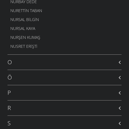
NURBAY DEDE
NURETTIN TABAN
NURSAL BILGIN
NURSAL KAYA
NURŞEN KUMAŞ
NUSRET ERIŞTI
O
Ö
P
R
S