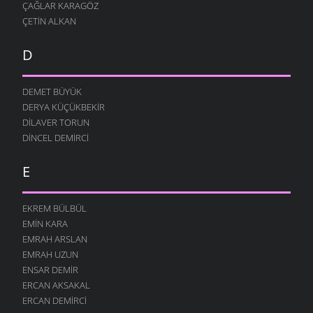
ÇAĞLAR KARAGÖZ
ÇETIN ALKAN
D
DEMET BÜYÜK
DERYA KÜÇÜKBEKIR
DILAVER TORUN
DINCEL DEMIRCI
E
EKREM BÜLBÜL
EMIN KARA
EMRAH ARSLAN
EMRAH UZUN
ENSAR DEMIR
ERCAN AKSAKAL
ERCAN DEMIRCI