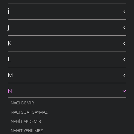
İ
J
K
L
M
N
NACI DEMIR
NACI SUAT SAYMAZ
NAHIT AKDEMIR
NAHIT YENILMEZ