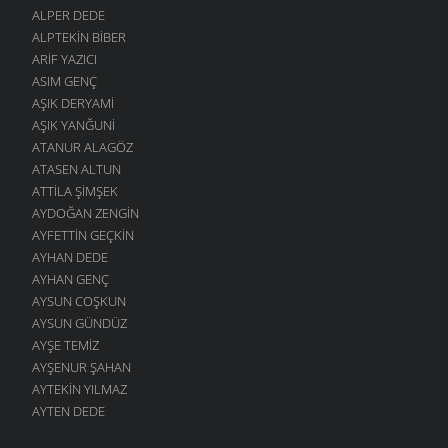
ALPER DEDE
ALPTEKIN BIBER
ARIF YAZICI
ASIM GENÇ
AŞIK DERYAMI
AŞIK YANĞUNI
ATANUR ALAGÖZ
ATASEN ALTUN
ATTILA ŞIMŞEK
AYDOĞAN ZENGIN
AYFETTIN GEÇKIN
AYHAN DEDE
AYHAN GENÇ
AYSUN COŞKUN
AYSUN GÜNDÜZ
AYŞE TEMIZ
AYŞENUR ŞAHAN
AYTEKIN YILMAZ
AYTEN DEDE