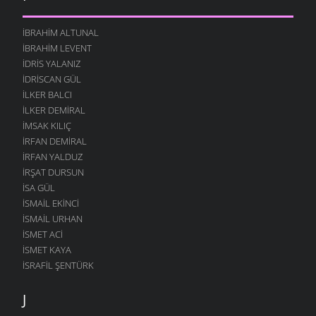
İBRAHIM ALTUNAL
İBRAHIM LEVENT
İDRIS YALANIZ
IDRISCAN GÜL
İLKER BALCI
İLKER DEMIRAL
İMSAK KILIÇ
İRFAN DEMIRAL
İRFAN YALDUZ
İRŞAT DURSUN
ISA GÜL
ISMAIL EKINCI
İSMAIL URHAN
İSMET ACI
ISMET KAYA
İSRAFIL ŞENTÜRK
J