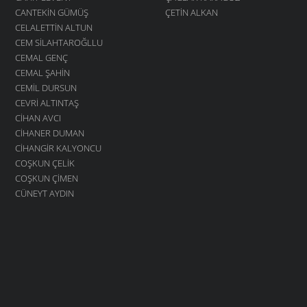
CANTEKIN GÜMÜŞ
ÇETIN ALKAN
CELALETTIN ALTUN
CEM SILAHTAROĞLLU
CEMAL GENÇ
CEMAL ŞAHIN
CEMIL DURSUN
CEVRI ALTINTAŞ
CIHAN AVCI
CIHANER DUMAN
CIHANGIR KALYONCU
COŞKUN ÇELIK
COŞKUN ÇIMEN
CÜNEYT AYDIN