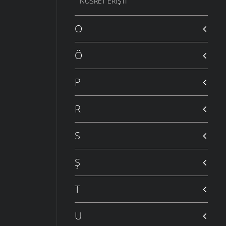
NUSRET ERIŞTI
O
Ö
P
R
S
Ş
T
U