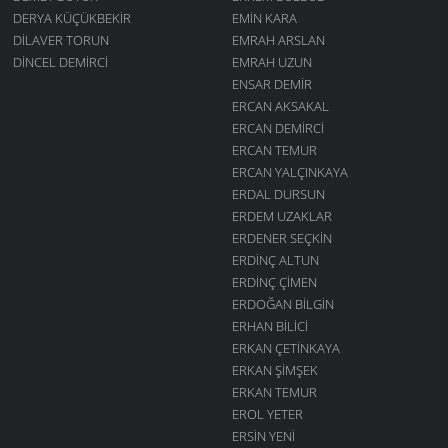
DERYA KÜÇÜKBEKIR
EMIN KARA
DILAVER TORUN
EMRAH ARSLAN
DINCEL DEMIRCI
EMRAH UZUN
ENSAR DEMIR
ERCAN AKSAKAL
ERCAN DEMIRCI
ERCAN TEMUR
ERCAN YALÇINKAYA
ERDAL DURSUN
ERDEM UZAKLAR
ERDENER SEÇKIN
ERDINÇ ALTUN
ERDINÇ ÇIMEN
ERDOĞAN BILGIN
ERHAN BILICI
ERKAN ÇETINKAYA
ERKAN ŞIMŞEK
ERKAN TEMUR
EROL YETER
ERSIN YENI