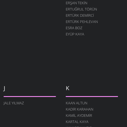
ERŞAN TEKIN
ERTUĞRUL TÖRÜN
ERTÜRK DEMIRCI
ERTÜRK PEHLEVAN
ESRA BOZ
EYÜP KAYA
J
K
JALE YILMAZ
KAAN ALTUN
KADIR KARAHAN
KAMIL AYDEMIR
KARTAL KAYA