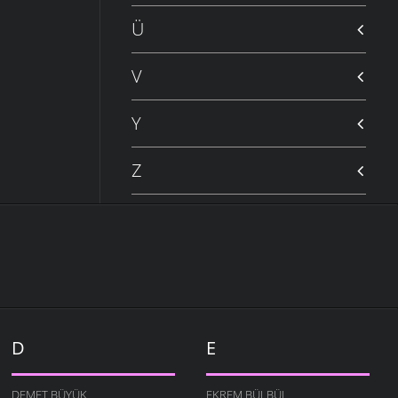
Ü
V
Y
Z
D
E
DEMET BÜYÜK
EKREM BÜLBÜL