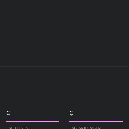
C
Ç
CAHIT LEVENT
ÇAĞLAR KARAGÖZ