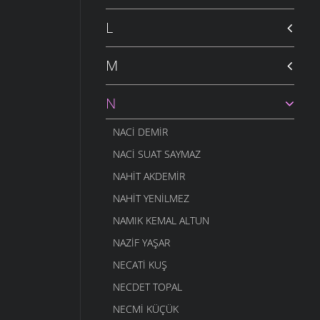
L
M
N
NACI DEMIR
NACI SUAT SAYMAZ
NAHIT AKDEMIR
NAHIT YENILMEZ
NAMIK KEMAL ALTUN
NAZIF YAŞAR
NECATI KUŞ
NECDET TOPAL
NECMI KÜÇÜK