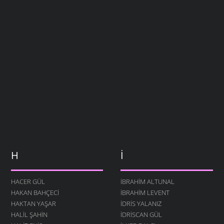
H
İ
HACER GÜL
İBRAHIM ALTUNAL
HAKAN BAHÇECI
İBRAHIM LEVENT
HAKTAN YAŞAR
İDRIS YALANIZ
HALIL ŞAHIN
IDRISCAN GÜL