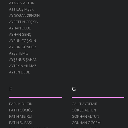
ATASEN ALTUN
ATTILA ŞIMŞEK
AYDOĞAN ZENGIN
AYFETTIN GEÇKIN
AYHAN DEDE
AYHAN GENÇ
AYSUN COŞKUN
AYSUN GÜNDÜZ
AYŞE TEMIZ
AYŞENUR ŞAHAN
AYTEKIN YILMAZ
AYTEN DEDE
F
G
FARUK BILGIN
GALIT AYDEMIR
FATIH GÜMÜŞ
GÖKÇE ALTUN
FATIH MISIRLI
GÖKHAN ALTUN
FATIH SUBAŞI
GÖKHAN ÖĞCEM