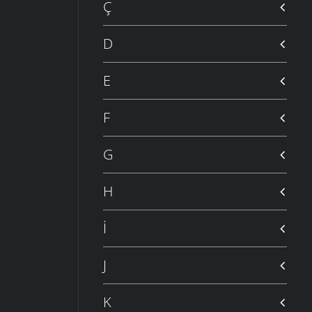
Ç
D
E
F
G
H
İ
J
K