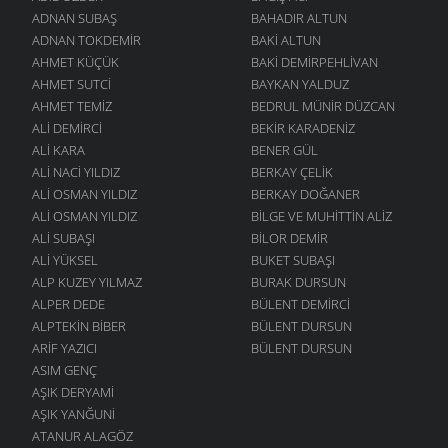
ADNAN SUBAŞ
BAHADIR ALTUN
ADNAN TOKDEMIR
BAKI ALTUN
AHMET KÜÇÜK
BAKI DEMIRPEHLIVAN
AHMET SUTCI
BAYKAN YALDUZ
AHMET TEMIZ
BEDRUL MÜNIR DÜZCAN
ALI DEMIRCI
BEKIR KARADENIZ
ALI KARA
BENER GÜL
ALI NACI YILDIZ
BERKAY ÇELIK
ALI OSMAN YILDIZ
BERKAY DOĞANER
ALI OSMAN YILDIZ
BILGE VE MUHITTIN ALIZ
ALI SUBAŞI
BILOR DEMIR
ALI YÜKSEL
BUKET SUBAŞI
ALP KUZEY YILMAZ
BURAK DURSUN
ALPER DEDE
BÜLENT DEMIRCI
ALPTEKIN BIBER
BÜLENT DURSUN
ARIF YAZICI
BÜLENT DURSUN
ASIM GENÇ
AŞIK DERYAMI
AŞIK YANĞUNI
ATANUR ALAGÖZ