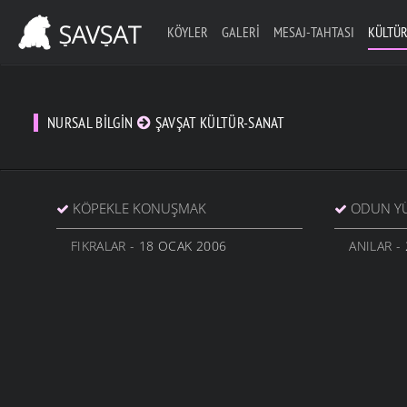
KÖYLER
GALERI
MESAJ-TAHTASI
KÜLTÜR
NURSAL BILGIN
ŞAVŞAT KÜLTÜR-SANAT
KÖPEKLE KONUŞMAK
ODUN Y
FIKRALAR
- 18 OCAK 2006
ANILAR
- 