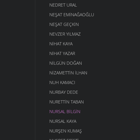
NEDRET URAL
NEŞAT EMINAĞAOĞLU
NEŞAT GEÇKIN
NEVZER YILMAZ
NIHAT KAYA
NIHAT YAZAR
NILGÜN DOĞAN
NIZAMETTIN İLHAN
NUH KAMACI
NURBAY DEDE
NURETTIN TABAN
NURSAL BILGIN
NURSAL KAYA
NURŞEN KUMAŞ