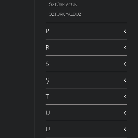
ÖZTÜRK ACUN
ÖZTÜRK YALDUZ
P
R
S
Ş
T
U
Ü