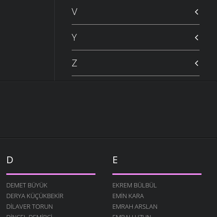
V
Y
Z
D
E
DEMET BÜYÜK
EKREM BÜLBÜL
DERYA KÜÇÜKBEKIR
EMIN KARA
DILAVER TORUN
EMRAH ARSLAN
DINCEL DEMIRCI
EMRAH UZUN