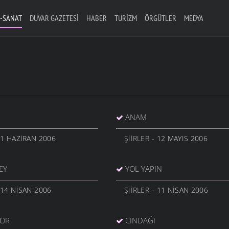
-SANAT
DUVAR GAZETESI
HABER
TURIZM
ÖRGÜTLER
MEDYA
ANAM
 1 HAZIRAN 2006
ŞIIRLER
- 12 MAYIS 2006
EY
YOL YAPIN
 14 NISAN 2006
ŞIIRLER
- 11 NISAN 2006
GÖR
CINDAĞI