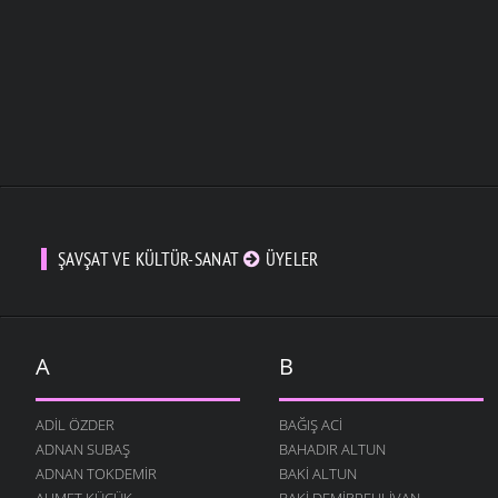
ŞAVŞAT VE KÜLTÜR-SANAT
ÜYELER
A
B
ADIL ÖZDER
BAĞIŞ ACI
ADNAN SUBAŞ
BAHADIR ALTUN
ADNAN TOKDEMIR
BAKI ALTUN
AHMET KÜÇÜK
BAKI DEMIRPEHLIVAN