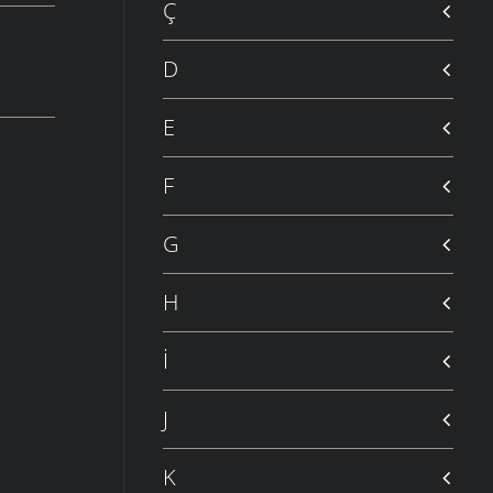
Ç
D
E
F
G
H
İ
J
K