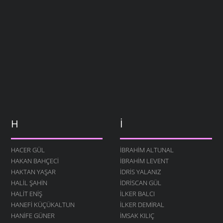
H
İ
HACER GÜL
İBRAHIM ALTUNAL
HAKAN BAHÇECI
İBRAHIM LEVENT
HAKTAN YAŞAR
İDRIS YALANIZ
HALIL ŞAHIN
IDRISCAN GÜL
HALIT ENIŞ
İLKER BALCI
HANEFI KÜÇÜKALTUN
İLKER DEMIRAL
HANIFE GÜNER
İMSAK KILIÇ