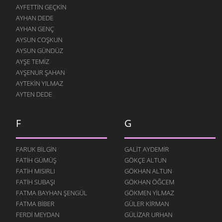
AYFETTIN GEÇKIN
AYHAN DEDE
AYHAN GENÇ
AYSUN COŞKUN
AYSUN GÜNDÜZ
AYŞE TEMIZ
AYŞENUR ŞAHAN
AYTEKIN YILMAZ
AYTEN DEDE
F
G
FARUK BILGIN
GALIT AYDEMIR
FATIH GÜMÜŞ
GÖKÇE ALTUN
FATIH MISIRLI
GÖKHAN ALTUN
FATIH SUBAŞI
GÖKHAN ÖĞCEM
FATMA BAYHAN ŞENGÜL
GÖKMEN YILMAZ
FATMA BIBER
GÜLER KIRMAN
FERDI MEYDAN
GÜLIZAR URHAN