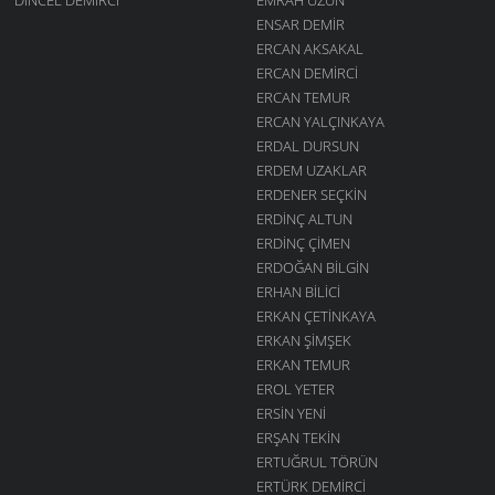
ENSAR DEMIR
ERCAN AKSAKAL
ERCAN DEMIRCI
ERCAN TEMUR
ERCAN YALÇINKAYA
ERDAL DURSUN
ERDEM UZAKLAR
ERDENER SEÇKIN
ERDINÇ ALTUN
ERDINÇ ÇIMEN
ERDOĞAN BILGIN
ERHAN BILICI
ERKAN ÇETINKAYA
ERKAN ŞIMŞEK
ERKAN TEMUR
EROL YETER
ERSIN YENI
ERŞAN TEKIN
ERTUĞRUL TÖRÜN
ERTÜRK DEMIRCI