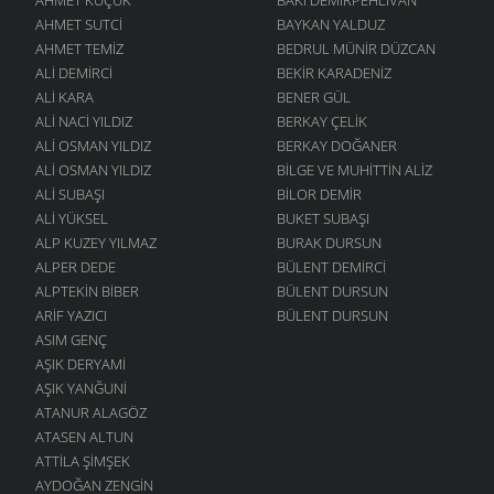
AHMET SUTCI
BAYKAN YALDUZ
AHMET TEMIZ
BEDRUL MÜNIR DÜZCAN
ALI DEMIRCI
BEKIR KARADENIZ
ALI KARA
BENER GÜL
ALI NACI YILDIZ
BERKAY ÇELIK
ALI OSMAN YILDIZ
BERKAY DOĞANER
ALI OSMAN YILDIZ
BILGE VE MUHITTIN ALIZ
ALI SUBAŞI
BILOR DEMIR
ALI YÜKSEL
BUKET SUBAŞI
ALP KUZEY YILMAZ
BURAK DURSUN
ALPER DEDE
BÜLENT DEMIRCI
ALPTEKIN BIBER
BÜLENT DURSUN
ARIF YAZICI
BÜLENT DURSUN
ASIM GENÇ
AŞIK DERYAMI
AŞIK YANĞUNI
ATANUR ALAGÖZ
ATASEN ALTUN
ATTILA ŞIMŞEK
AYDOĞAN ZENGIN