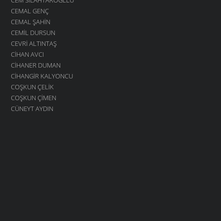
CEMAL GENÇ
CEMAL ŞAHIN
CEMIL DURSUN
CEVRI ALTINTAŞ
CIHAN AVCI
CIHANER DUMAN
CIHANGIR KALYONCU
COŞKUN ÇELIK
COŞKUN ÇIMEN
CÜNEYT AYDIN