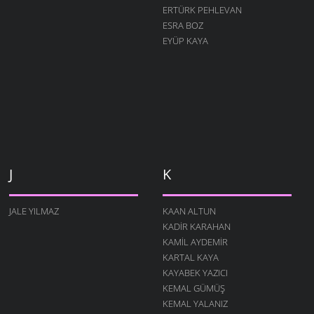
ERTÜRK PEHLEVAN
ESRA BOZ
EYÜP KAYA
J
K
JALE YILMAZ
KAAN ALTUN
KADIR KARAHAN
KAMIL AYDEMIR
KARTAL KAYA
KAYABEK YAZICI
KEMAL GÜMÜŞ
KEMAL YALANIZ