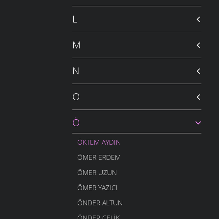
L
M
N
O
Ö
ÖKTEM AYDIN
ÖMER ERDEM
ÖMER UZUN
ÖMER YAZICI
ÖNDER ALTUN
ÖNDER ÇELIK