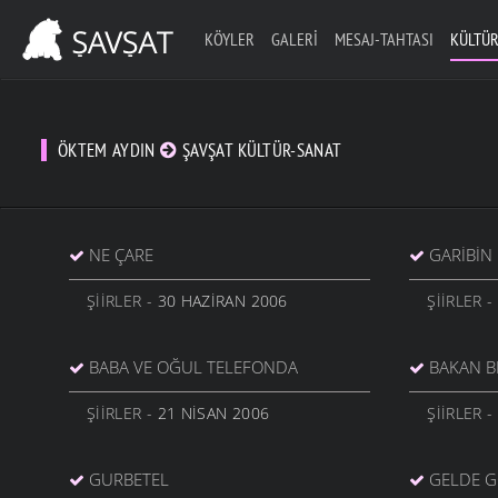
KÖYLER
GALERI
MESAJ-TAHTASI
KÜLTÜR
ÖKTEM AYDIN
ŞAVŞAT KÜLTÜR-SANAT
NE ÇARE
GARIBIN
ŞIIRLER
- 30 HAZIRAN 2006
ŞIIRLER
-
BABA VE OĞUL TELEFONDA
BAKAN B
ŞIIRLER
- 21 NISAN 2006
ŞIIRLER
-
GURBETEL
GELDE 