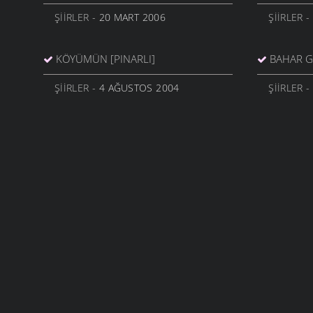
ŞIIRLER
- 20 MART 2006
ŞIIRLER
-
KÖYÜMÜN [PINARLI]
BAHAR G
ŞIIRLER
- 4 AĞUSTOS 2004
ŞIIRLER
-