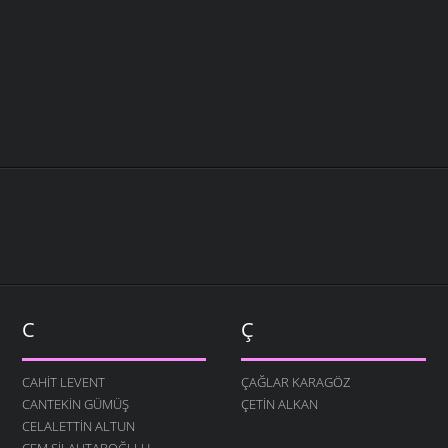
C
Ç
CAHIT LEVENT
ÇAĞLAR KARAGÖZ
CANTEKIN GÜMÜŞ
ÇETIN ALKAN
CELALETTIN ALTUN
CEM SILAHTAROĞLLU