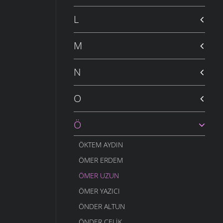
L
M
N
O
Ö
ÖKTEM AYDIN
ÖMER ERDEM
ÖMER UZUN
ÖMER YAZICI
ÖNDER ALTUN
ÖNDER ÇELIK