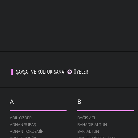
ŞAVŞAT VE KÜLTÜR-SANAT
ÜYELER
A
B
ADIL ÖZDER
BAĞIŞ ACI
ADNAN SUBAŞ
BAHADIR ALTUN
ADNAN TOKDEMIR
BAKI ALTUN
AHMET KÜÇÜK
BAKI DEMIRPEHLIVAN