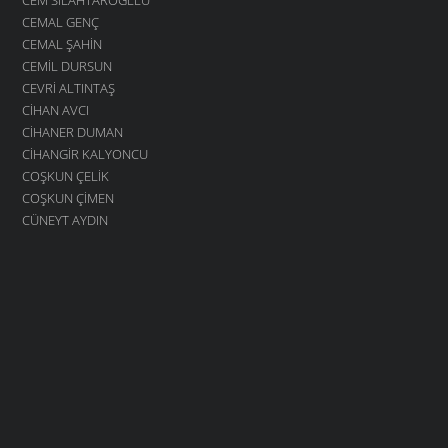
CEMAL GENÇ
CEMAL ŞAHIN
CEMIL DURSUN
CEVRI ALTINTAŞ
CIHAN AVCI
CIHANER DUMAN
CIHANGIR KALYONCU
COŞKUN ÇELIK
COŞKUN ÇIMEN
CÜNEYT AYDIN