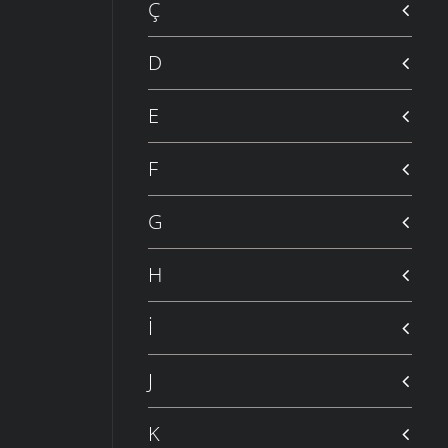
Ç
D
E
F
G
H
İ
J
K