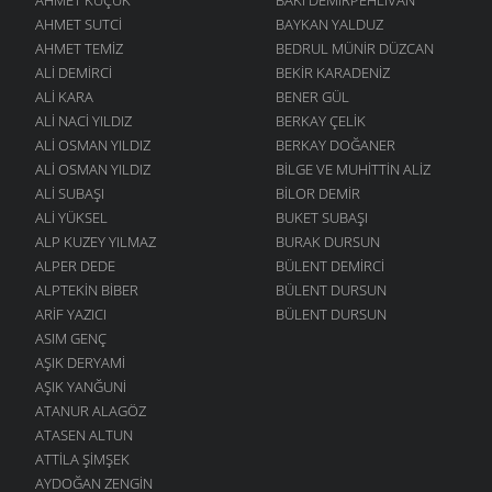
AHMET SUTCI
BAYKAN YALDUZ
AHMET TEMIZ
BEDRUL MÜNIR DÜZCAN
ALI DEMIRCI
BEKIR KARADENIZ
ALI KARA
BENER GÜL
ALI NACI YILDIZ
BERKAY ÇELIK
ALI OSMAN YILDIZ
BERKAY DOĞANER
ALI OSMAN YILDIZ
BILGE VE MUHITTIN ALIZ
ALI SUBAŞI
BILOR DEMIR
ALI YÜKSEL
BUKET SUBAŞI
ALP KUZEY YILMAZ
BURAK DURSUN
ALPER DEDE
BÜLENT DEMIRCI
ALPTEKIN BIBER
BÜLENT DURSUN
ARIF YAZICI
BÜLENT DURSUN
ASIM GENÇ
AŞIK DERYAMI
AŞIK YANĞUNI
ATANUR ALAGÖZ
ATASEN ALTUN
ATTILA ŞIMŞEK
AYDOĞAN ZENGIN