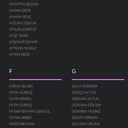
AYFETTIN GEÇKIN
AYHAN DEDE
AYHAN GENÇ
AYSUN COŞKUN
AYSUN GÜNDÜZ
AYŞE TEMIZ
AYŞENUR ŞAHAN
AYTEKIN YILMAZ
AYTEN DEDE
F
G
FARUK BILGIN
GALIT AYDEMIR
FATIH GÜMÜŞ
GÖKÇE ALTUN
FATIH MISIRLI
GÖKHAN ALTUN
FATIH SUBAŞI
GÖKHAN ÖĞCEM
FATMA BAYHAN ŞENGÜL
GÖKMEN YILMAZ
FATMA BIBER
GÜLER KIRMAN
FERDI MEYDAN
GÜLIZAR URHAN