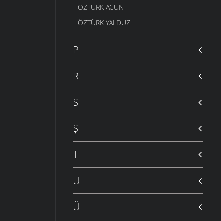
ÖZTÜRK ACUN
ÖZTÜRK YALDUZ
P
R
S
Ş
T
U
Ü