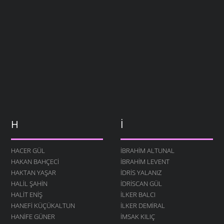
H
İ
HACER GÜL
İBRAHIM ALTUNAL
HAKAN BAHÇECI
İBRAHIM LEVENT
HAKTAN YAŞAR
İDRIS YALANIZ
HALIL ŞAHIN
IDRISCAN GÜL
HALIT ENIŞ
İLKER BALCI
HANEFI KÜÇÜKALTUN
İLKER DEMIRAL
HANIFE GÜNER
İMSAK KILIÇ