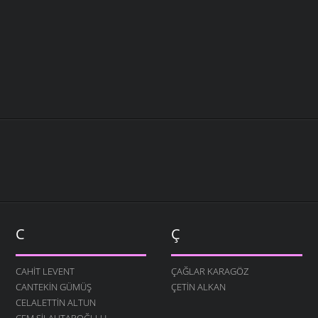
C
Ç
CAHIT LEVENT
ÇAĞLAR KARAGÖZ
CANTEKIN GÜMÜŞ
ÇETIN ALKAN
CELALETTIN ALTUN
CEM SILAHTAROĞLLU