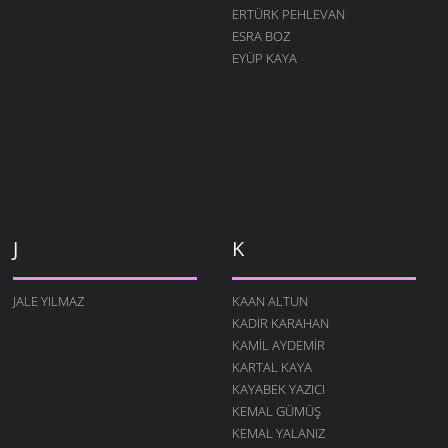
ERTÜRK PEHLEVAN
ESRA BOZ
EYÜP KAYA
J
K
JALE YILMAZ
KAAN ALTUN
KADIR KARAHAN
KAMIL AYDEMIR
KARTAL KAYA
KAYABEK YAZICI
KEMAL GÜMÜŞ
KEMAL YALANIZ