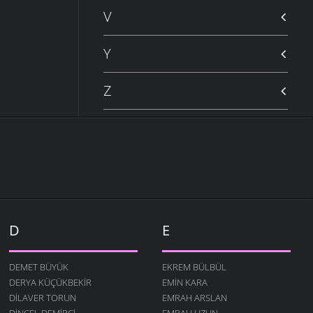
V
Y
Z
D
E
DEMET BÜYÜK
EKREM BÜLBÜL
DERYA KÜÇÜKBEKIR
EMIN KARA
DILAVER TORUN
EMRAH ARSLAN
DINCEL DEMIRCI
EMRAH UZUN