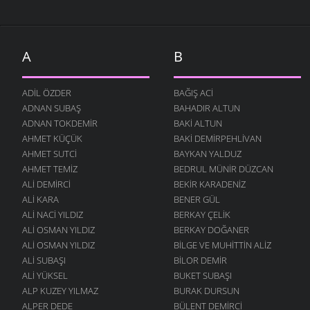
A
B
ADIL ÖZDER
BAĞIŞ ACI
ADNAN SUBAŞ
BAHADIR ALTUN
ADNAN TOKDEMIR
BAKI ALTUN
AHMET KÜÇÜK
BAKI DEMIRPEHLIVAN
AHMET SUTCI
BAYKAN YALDUZ
AHMET TEMIZ
BEDRUL MÜNIR DÜZCAN
ALI DEMIRCI
BEKIR KARADENIZ
ALI KARA
BENER GÜL
ALI NACI YILDIZ
BERKAY ÇELIK
ALI OSMAN YILDIZ
BERKAY DOĞANER
ALI OSMAN YILDIZ
BILGE VE MUHITTIN ALIZ
ALI SUBAŞI
BILOR DEMIR
ALI YÜKSEL
BUKET SUBAŞI
ALP KUZEY YILMAZ
BURAK DURSUN
ALPER DEDE
BÜLENT DEMIRCI