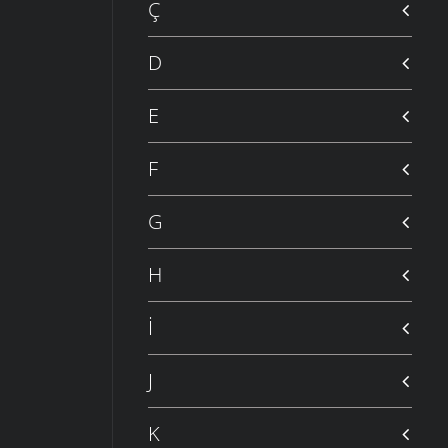
Ç
D
E
F
G
H
İ
J
K