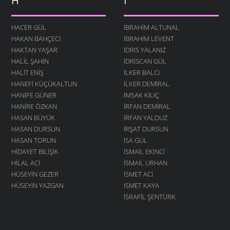
H
İ
HACER GÜL
İBRAHIM ALTUNAL
HAKAN BAHÇECI
İBRAHIM LEVENT
HAKTAN YAŞAR
İDRIS YALANIZ
HALIL ŞAHIN
IDRISCAN GÜL
HALIT ENIŞ
İLKER BALCI
HANEFI KÜÇÜKALTUN
İLKER DEMIRAL
HANIFE GÜNER
İMSAK KILIÇ
HANIRE ÖZKAN
İRFAN DEMIRAL
HASAN BÜYÜK
İRFAN YALDUZ
HASAN DURSUN
İRŞAT DURSUN
HASAN TORUN
ISA GÜL
HIDAYET BILIŞIK
ISMAIL EKINCI
HILAL ACI
İSMAIL URHAN
HÜSEYIN GEZER
İSMET ACI
HÜSEYIN YAZGAN
ISMET KAYA
İSRAFIL ŞENTÜRK