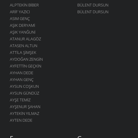
ALPTEKIN BIBER
BÜLENT DURSUN
ARIF YAZICI
BÜLENT DURSUN
ASIM GENÇ
AŞIK DERYAMI
AŞIK YANĞUNI
ATANUR ALAGÖZ
ATASEN ALTUN
ATTILA ŞIMŞEK
AYDOĞAN ZENGIN
AYFETTIN GEÇKIN
AYHAN DEDE
AYHAN GENÇ
AYSUN COŞKUN
AYSUN GÜNDÜZ
AYŞE TEMIZ
AYŞENUR ŞAHAN
AYTEKIN YILMAZ
AYTEN DEDE