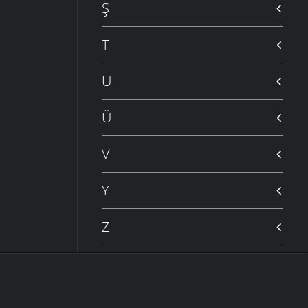
Ş
T
U
Ü
V
Y
Z