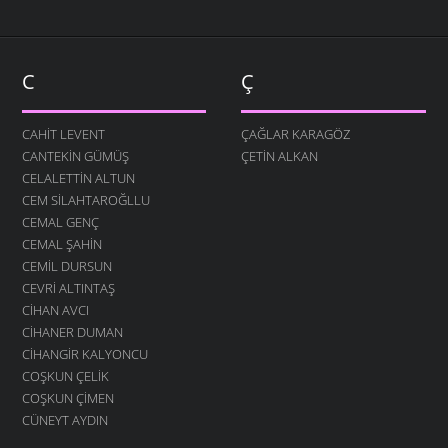
C
Ç
CAHIT LEVENT
ÇAĞLAR KARAGÖZ
CANTEKIN GÜMÜŞ
ÇETIN ALKAN
CELALETTIN ALTUN
CEM SILAHTAROĞLLU
CEMAL GENÇ
CEMAL ŞAHIN
CEMIL DURSUN
CEVRI ALTINTAŞ
CIHAN AVCI
CIHANER DUMAN
CIHANGIR KALYONCU
COŞKUN ÇELIK
COŞKUN ÇIMEN
CÜNEYT AYDIN