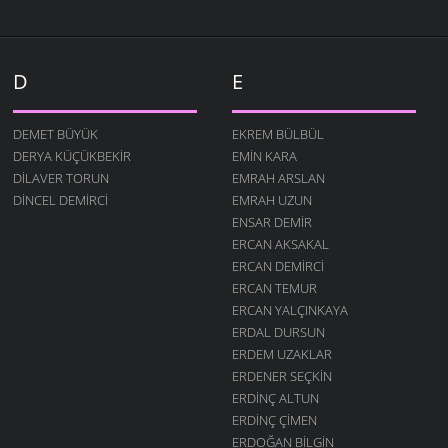
D
E
DEMET BÜYÜK
EKREM BÜLBÜL
DERYA KÜÇÜKBEKIR
EMIN KARA
DILAVER TORUN
EMRAH ARSLAN
DINCEL DEMIRCI
EMRAH UZUN
ENSAR DEMIR
ERCAN AKSAKAL
ERCAN DEMIRCI
ERCAN TEMUR
ERCAN YALÇINKAYA
ERDAL DURSUN
ERDEM UZAKLAR
ERDENER SEÇKIN
ERDINÇ ALTUN
ERDINÇ ÇIMEN
ERDOĞAN BILGIN