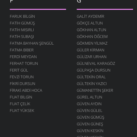
F
G
FARUK BILGIN
GALIT AYDEMIR
FATIH GÜMÜŞ
GÖKÇE ALTUN
FATIH MISIRLI
GÖKHAN ALTUN
FATIH SUBAŞI
GÖKHAN ÖĞCEM
FATMA BAYHAN ŞENGÜL
GÖKMEN YILMAZ
FATMA BIBER
GÜLER KIRMAN
FERDI MEYDAN
GÜLIZAR URHAN
FERHAT TORUN
GÜLNEVAL KARAGÖZ
FERIT GÜL
GÜLPAŞA DURSUN
FEVZI TORUN
GÜLTEKIN ORAL
FIKRI DURSUN
GÜLTEKIN YAZICI
FIRAKI ABDI HOCA
GÜMANETTIN ŞEKER
FUAT BILGIN
GÜREL ALTUN
FUAT ÇELIK
GÜVEN AYDIN
FUAT YÜKSEK
GÜVEN GÜLEL
GÜVEN GÜMÜŞ
GÜVEN GÜNEŞ
GÜVEN KESKIN