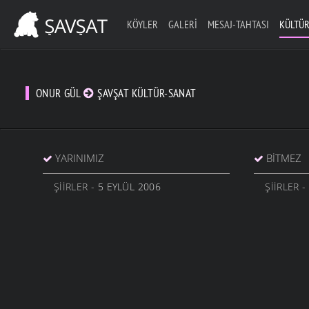
KÖYLER
GALERI
MESAJ-TAHTASI
KÜLTÜR
ONUR GÜL
ŞAVŞAT KÜLTÜR-SANAT
YARINIMIZ
BITMEZ
ŞIIRLER
- 5 EYLÜL 2006
ŞIIRLER
-