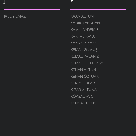
J
K
JALE YILMAZ
KAAN ALTUN
KADIR KARAHAN
KAMIL AYDEMIR
KARTAL KAYA
KAYABEK YAZICI
KEMAL GÜMÜŞ
KEMAL YALANIZ
KEMALETTIN BAŞAR
KENAN ALTUN
KENAN ÖZTÜRK
KERIM GÜLAR
KIBAR ALTUNAL
KÖKSAL AVCI
KÖKSAL ÇEKIÇ