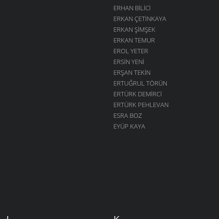
ERHAN BILICI
ERKAN ÇETINKAYA
ERKAN ŞIMŞEK
ERKAN TEMUR
EROL YETER
ERSIN YENI
ERŞAN TEKIN
ERTUĞRUL TÖRÜN
ERTÜRK DEMIRCI
ERTÜRK PEHLEVAN
ESRA BOZ
EYÜP KAYA