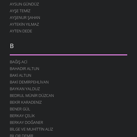
AYSUN GÜNDÜZ
AYŞE TEMIZ
AYŞENUR ŞAHAN
AYTEKIN YILMAZ
AYTEN DEDE
B
BAĞIŞ ACI
BAHADIR ALTUN
BAKI ALTUN
BAKI DEMIRPEHLIVAN
BAYKAN YALDUZ
BEDRUL MÜNIR DÜZCAN
BEKIR KARADENIZ
BENER GÜL
BERKAY ÇELIK
BERKAY DOĞANER
BILGE VE MUHITTIN ALIZ
BILOR DEMIR