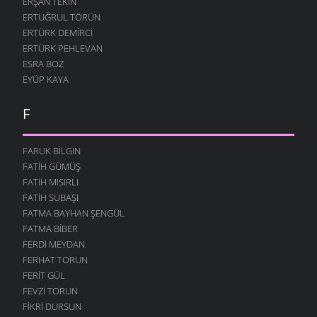
ERŞAN TEKIN
ERTUĞRUL TÖRÜN
ERTÜRK DEMIRCI
ERTÜRK PEHLEVAN
ESRA BOZ
EYÜP KAYA
F
FARUK BILGIN
FATIH GÜMÜŞ
FATIH MISIRLI
FATIH SUBAŞI
FATMA BAYHAN ŞENGÜL
FATMA BIBER
FERDI MEYDAN
FERHAT TORUN
FERIT GÜL
FEVZI TORUN
FIKRI DURSUN