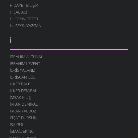
HIDAYET BILIŞIK
HILAL ACI
HÜSEYIN GEZER
HÜSEYIN YAZGAN
İ
İBRAHIM ALTUNAL
İBRAHIM LEVENT
İDRIS YALANIZ
IDRISCAN GÜL
İLKER BALCI
İLKER DEMIRAL
İMSAK KILIÇ
İRFAN DEMIRAL
İRFAN YALDUZ
İRŞAT DURSUN
ISA GÜL
ISMAIL EKINCI
İSMAIL URHAN