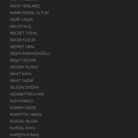
NAHIT YENILMEZ
NAMIK KEMAL ALTUN
NAZIF YAŞAR
NECATI KUŞ
NECDET TOPAL
NECMI KÜÇÜK
NEDRET URAL
NEŞAT EMINAĞAOĞLU
NEŞAT GEÇKIN
NEVZER YILMAZ
NIHAT KAYA
NIHAT YAZAR
NILGÜN DOĞAN
NIZAMETTIN İLHAN
NUH KAMACI
NURBAY DEDE
NURETTIN TABAN
NURSAL BILGIN
NURSAL KAYA
NURŞEN KUMAŞ