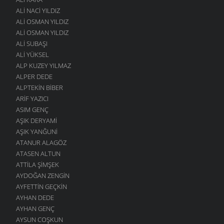
ALI NACI YILDIZ
ALI OSMAN YILDIZ
ALI OSMAN YILDIZ
ALI SUBAŞI
ALI YÜKSEL
ALP KUZEY YILMAZ
ALPER DEDE
ALPTEKIN BIBER
ARIF YAZICI
ASIM GENÇ
AŞIK DERYAMI
AŞIK YANĞUNI
ATANUR ALAGÖZ
ATASEN ALTUN
ATTILA ŞIMŞEK
AYDOĞAN ZENGIN
AYFETTIN GEÇKIN
AYHAN DEDE
AYHAN GENÇ
AYSUN COŞKUN