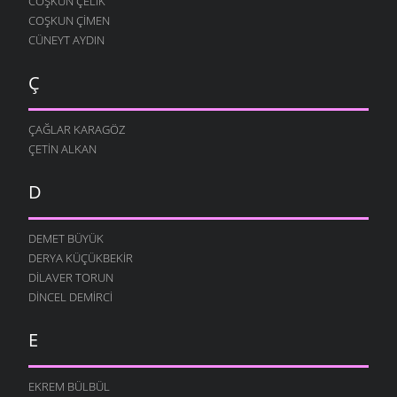
COŞKUN ÇELIK
COŞKUN ÇIMEN
CÜNEYT AYDIN
Ç
ÇAĞLAR KARAGÖZ
ÇETIN ALKAN
D
DEMET BÜYÜK
DERYA KÜÇÜKBEKIR
DILAVER TORUN
DINCEL DEMIRCI
E
EKREM BÜLBÜL