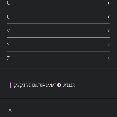
U
Ü
V
Y
Z
ŞAVŞAT VE KÜLTÜR-SANAT
ÜYELER
A