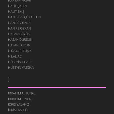
HAKTAN YAŞAR
HALIL ŞAHIN
HALIT ENIŞ
HANEFI KÜÇÜKALTUN
HANIFE GÜNER
HANIRE ÖZKAN
HASAN BÜYÜK
HASAN DURSUN
HASAN TORUN
HIDAYET BILIŞIK
HILAL ACI
HÜSEYIN GEZER
HÜSEYIN YAZGAN
İ
İBRAHIM ALTUNAL
İBRAHIM LEVENT
İDRIS YALANIZ
IDRISCAN GÜL