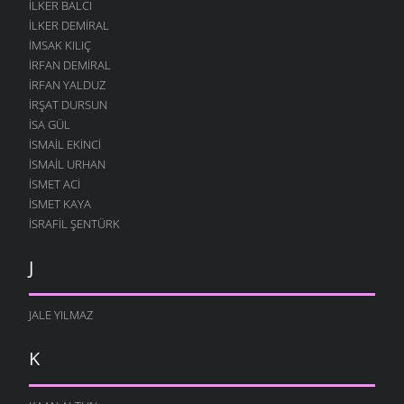
İLKER BALCI
İLKER DEMIRAL
İMSAK KILIÇ
İRFAN DEMIRAL
İRFAN YALDUZ
İRŞAT DURSUN
ISA GÜL
ISMAIL EKINCI
İSMAIL URHAN
İSMET ACI
ISMET KAYA
İSRAFIL ŞENTÜRK
J
JALE YILMAZ
K