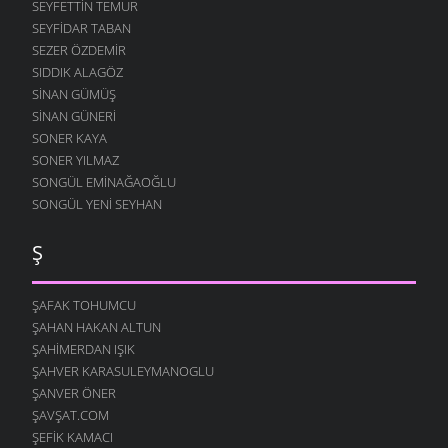
SEYFETTIN TEMUR
SEYFIDAR TABAN
SEZER ÖZDEMIR
SIDDIK ALAGÖZ
SINAN GÜMÜŞ
SINAN GÜNERI
SONER KAYA
SONER YILMAZ
SONGÜL EMINAĞAOĞLU
SONGÜL YENI SEYHAN
Ş
ŞAFAK TOHUMCU
ŞAHAN HAKAN ALTUN
ŞAHIMERDAN IŞIK
ŞAHVER KARASULEYMANOGLU
ŞANVER ÖNER
ŞAVŞAT.COM
ŞEFIK KAMACI