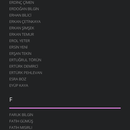
ERDINÇ ÇIMEN
ERDOĞAN BILGIN
ERHAN BILICI
ERKAN ÇETINKAYA
ERKAN ŞIMŞEK
ERKAN TEMUR
EROL YETER
ERSIN YENI
ERŞAN TEKIN
ERTUĞRUL TÖRÜN
ERTÜRK DEMIRCI
ERTÜRK PEHLEVAN
ESRA BOZ
EYÜP KAYA
F
FARUK BILGIN
FATIH GÜMÜŞ
FATIH MISIRLI