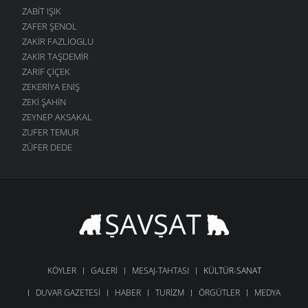
ZABIT IŞIK
ZAFER ŞENOL
ZAKIR FAZLIOGLU
ZAKIR TAŞDEMIR
ZARIF ÇIÇEK
ZEKERIYA ENIŞ
ZEKI ŞAHIN
ZEYNEP AKSAKAL
ZUFER TEMUR
ZÜFER DEDE
KÖYLER
GALERI
MESAJ-TAHTASI
KÜLTÜR-SANAT
DUVAR GAZETESI
HABER
TURIZM
ÖRGÜTLER
MEDYA