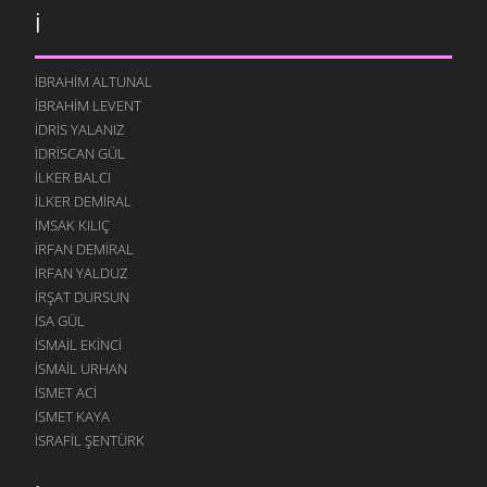
İ
İBRAHIM ALTUNAL
İBRAHIM LEVENT
İDRIS YALANIZ
IDRISCAN GÜL
İLKER BALCI
İLKER DEMIRAL
İMSAK KILIÇ
İRFAN DEMIRAL
İRFAN YALDUZ
İRŞAT DURSUN
ISA GÜL
ISMAIL EKINCI
İSMAIL URHAN
İSMET ACI
ISMET KAYA
İSRAFIL ŞENTÜRK