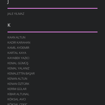
J
JALE YILMAZ
K
KAAN ALTUN
KADIR KARAHAN
KAMIL AYDEMIR
KARTAL KAYA
KAYABEK YAZICI
KEMAL GÜMÜŞ
KEMAL YALANIZ
KEMALETTIN BAŞAR
KENAN ALTUN
KENAN ÖZTÜRK
KERIM GÜLAR
KIBAR ALTUNAL
KÖKSAL AVCI
KÖKSAL ÇEKIÇ