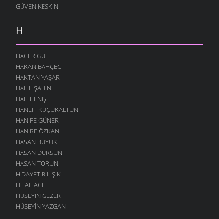
GÜVEN KESKIN
H
HACER GÜL
HAKAN BAHÇECI
HAKTAN YAŞAR
HALIL ŞAHIN
HALIT ENIŞ
HANEFI KÜÇÜKALTUN
HANIFE GÜNER
HANIRE ÖZKAN
HASAN BÜYÜK
HASAN DURSUN
HASAN TORUN
HIDAYET BILIŞIK
HILAL ACI
HÜSEYIN GEZER
HÜSEYIN YAZGAN