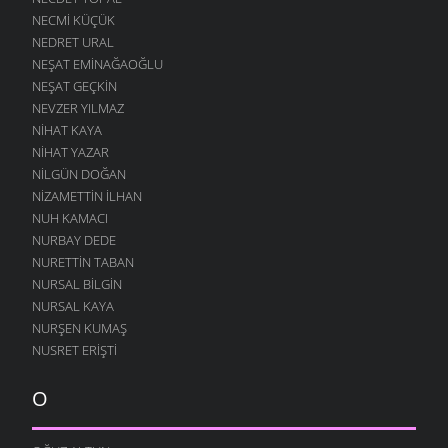
NECMI KÜÇÜK
NEDRET URAL
NEŞAT EMINAĞAOĞLU
NEŞAT GEÇKIN
NEVZER YILMAZ
NIHAT KAYA
NIHAT YAZAR
NILGÜN DOĞAN
NIZAMETTIN İLHAN
NUH KAMACI
NURBAY DEDE
NURETTIN TABAN
NURSAL BILGIN
NURSAL KAYA
NURŞEN KUMAŞ
NUSRET ERIŞTI
O