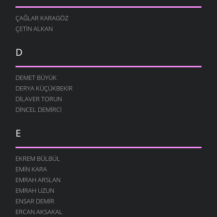
ÇAĞLAR KARAGÖZ
ÇETIN ALKAN
D
DEMET BÜYÜK
DERYA KÜÇÜKBEKIR
DILAVER TORUN
DINCEL DEMIRCI
E
EKREM BÜLBÜL
EMIN KARA
EMRAH ARSLAN
EMRAH UZUN
ENSAR DEMIR
ERCAN AKSAKAL