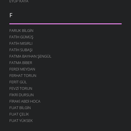
EYÜP KAYA
F
FARUK BILGIN
FATIH GÜMÜŞ
FATIH MISIRLI
FATIH SUBAŞI
FATMA BAYHAN ŞENGÜL
FATMA BIBER
FERDI MEYDAN
FERHAT TORUN
FERIT GÜL
FEVZI TORUN
FIKRI DURSUN
FIRAKI ABDI HOCA
FUAT BILGIN
FUAT ÇELIK
FUAT YÜKSEK