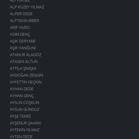
ALP KUZEY YILMAZ
ALPER DEDE
ALPTEKIN BIBER
ARIF YAZICI
ASIM GENÇ
AŞIK DERYAMI
AŞIK YANĞUNI
ATANUR ALAGÖZ
ATASEN ALTUN
ATTILA ŞIMŞEK
AYDOĞAN ZENGIN
AYFETTIN GEÇKIN
AYHAN DEDE
AYHAN GENÇ
AYSUN COŞKUN
AYSUN GÜNDÜZ
AYŞE TEMIZ
AYŞENUR ŞAHAN
AYTEKIN YILMAZ
AYTEN DEDE