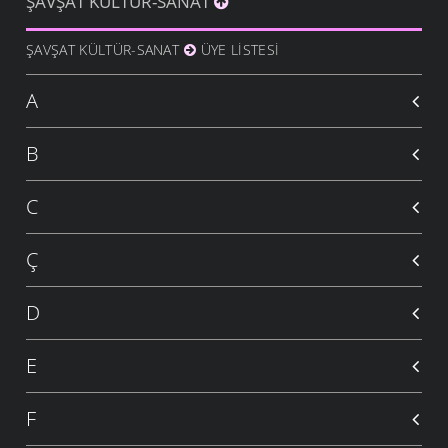
ŞAVŞAT KÜLTÜR-SANAT
ŞAVŞAT KÜLTÜR-SANAT
ÜYE LISTESI
A
B
C
Ç
D
E
F