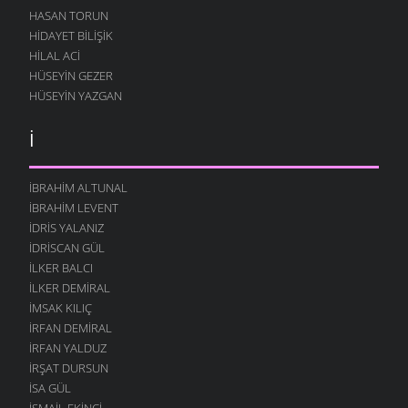
HASAN TORUN
HIDAYET BILIŞIK
HILAL ACI
HÜSEYIN GEZER
HÜSEYIN YAZGAN
İ
İBRAHIM ALTUNAL
İBRAHIM LEVENT
İDRIS YALANIZ
IDRISCAN GÜL
İLKER BALCI
İLKER DEMIRAL
İMSAK KILIÇ
İRFAN DEMIRAL
İRFAN YALDUZ
İRŞAT DURSUN
ISA GÜL
ISMAIL EKINCI