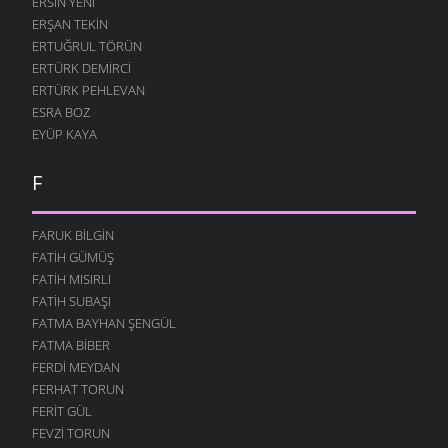
ERSIN YENI
ERŞAN TEKIN
ERTUĞRUL TÖRÜN
ERTÜRK DEMIRCI
ERTÜRK PEHLEVAN
ESRA BOZ
EYÜP KAYA
F
FARUK BILGIN
FATIH GÜMÜŞ
FATIH MISIRLI
FATIH SUBAŞI
FATMA BAYHAN ŞENGÜL
FATMA BIBER
FERDI MEYDAN
FERHAT TORUN
FERIT GÜL
FEVZI TORUN