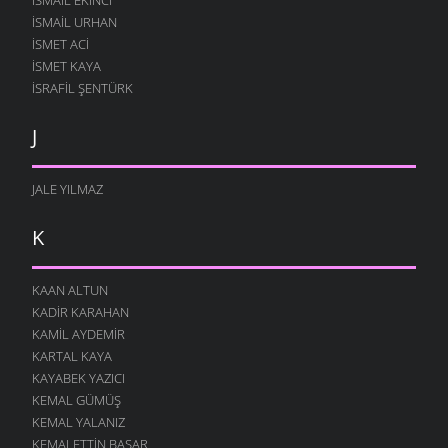
İSMAIL URHAN
İSMET ACI
ISMET KAYA
İSRAFIL ŞENTÜRK
J
JALE YILMAZ
K
KAAN ALTUN
KADIR KARAHAN
KAMIL AYDEMIR
KARTAL KAYA
KAYABEK YAZICI
KEMAL GÜMÜŞ
KEMAL YALANIZ
KEMALETTIN BAŞAR