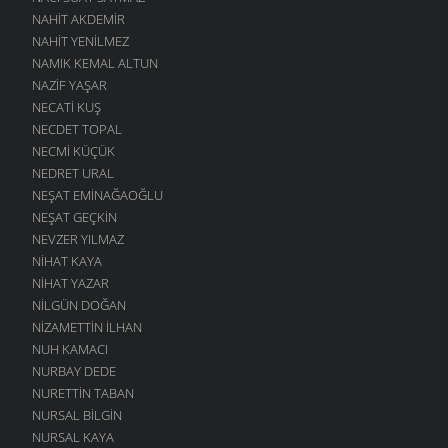
NAHIT AKDEMIR
NAHIT YENILMEZ
NAMIK KEMAL ALTUN
NAZIF YAŞAR
NECATI KUŞ
NECDET TOPAL
NECMI KÜÇÜK
NEDRET URAL
NEŞAT EMINAĞAOĞLU
NEŞAT GEÇKIN
NEVZER YILMAZ
NIHAT KAYA
NIHAT YAZAR
NILGÜN DOĞAN
NIZAMETTIN İLHAN
NUH KAMACI
NURBAY DEDE
NURETTIN TABAN
NURSAL BILGIN
NURSAL KAYA