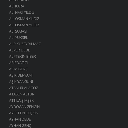
ALI KARA
ALI NACI YILDIZ
ALI OSMAN YILDIZ
ALI OSMAN YILDIZ
ALI SUBAŞI
ALI YÜKSEL
ALP KUZEY YILMAZ
ALPER DEDE
ALPTEKIN BIBER
ARIF YAZICI
ASIM GENÇ
AŞIK DERYAMI
AŞIK YANĞUNI
ATANUR ALAGÖZ
ATASEN ALTUN
ATTILA ŞIMŞEK
AYDOĞAN ZENGIN
AYFETTIN GEÇKIN
AYHAN DEDE
AYHAN GENÇ