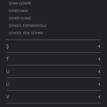
SINAN GÜNERI
SONER KAYA
SONER YILMAZ
SONGÜL EMINAĞAOĞLU
SONGÜL YENI SEYHAN
Ş
T
U
Ü
V