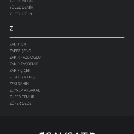
YÜCEL BILGIN
YÜCEL DEMIR
YÜCEL UZUN
Z
ZABIT IŞIK
ZAFER ŞENOL
ZAKIR FAZLIOGLU
ZAKIR TAŞDEMIR
ZARIF ÇIÇEK
ZEKERIYA ENIŞ
ZEKI ŞAHIN
ZEYNEP AKSAKAL
ZUFER TEMUR
ZÜFER DEDE