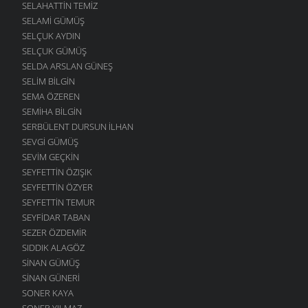
SELAHATTIN TEMIZ
SELAMI GÜMÜŞ
SELÇUK AYDIN
SELÇUK GÜMÜŞ
SELDA ARSLAN GÜNEŞ
SELIM BILGIN
SEMA ÖZEREN
SEMIHA BILGIN
SERBÜLENT DURSUN İLHAN
SEVGI GÜMÜŞ
SEVIM GEÇKIN
SEYFETTIN ÖZIŞIK
SEYFETTIN ÖZYER
SEYFETTIN TEMUR
SEYFIDAR TABAN
SEZER ÖZDEMIR
SIDDIK ALAGÖZ
SINAN GÜMÜŞ
SINAN GÜNERI
SONER KAYA
SONER YILMAZ