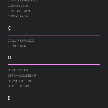
CIHANGIR KALYONCU
COŞKUN ÇELIK
COŞKUN ÇIMEN
CÜNEYT AYDIN
Ç
ÇAĞLAR KARAGÖZ
ÇETIN ALKAN
D
DEMET BÜYÜK
DERYA KÜÇÜKBEKIR
DILAVER TORUN
DINCEL DEMIRCI
E