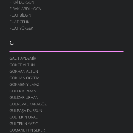
FIKRI DURSUN
FIRAKI ABDI HOCA
FUAT BILGIN
FUAT ÇELIK
FUAT YÜKSEK
G
GALIT AYDEMIR
GÖKÇE ALTUN
GÖKHAN ALTUN
GÖKHAN ÖĞCEM
GÖKMEN YILMAZ
GÜLER KIRMAN
GÜLIZAR URHAN
GÜLNEVAL KARAGÖZ
GÜLPAŞA DURSUN
GÜLTEKIN ORAL
GÜLTEKIN YAZICI
GÜMANETTIN ŞEKER