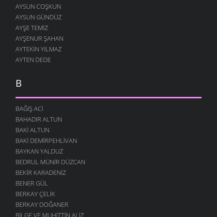
AYSUN COŞKUN
AYSUN GÜNDÜZ
AYŞE TEMIZ
AYŞENUR ŞAHAN
AYTEKIN YILMAZ
AYTEN DEDE
B
BAĞIŞ ACI
BAHADIR ALTUN
BAKI ALTUN
BAKI DEMIRPEHLIVAN
BAYKAN YALDUZ
BEDRUL MÜNIR DÜZCAN
BEKIR KARADENIZ
BENER GÜL
BERKAY ÇELIK
BERKAY DOĞANER
BILGE VE MUHITTIN ALIZ