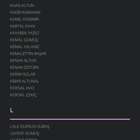
KAAN ALTUN
KADIR KARAHAN
KAMIL AYDEMIR
KARTAL KAYA
KAYABEK YAZICI
KEMAL GÜMÜŞ
KEMAL YALANIZ
KEMALETTIN BAŞAR
KENAN ALTUN
KENAN ÖZTÜRK
KERIM GÜLAR
KIBAR ALTUNAL
KÖKSAL AVCI
KÖKSAL ÇEKIÇ
L
LALE DURSUN-SUBAŞ
LEVENT GÜMÜŞ
LEVENT ÖZYER