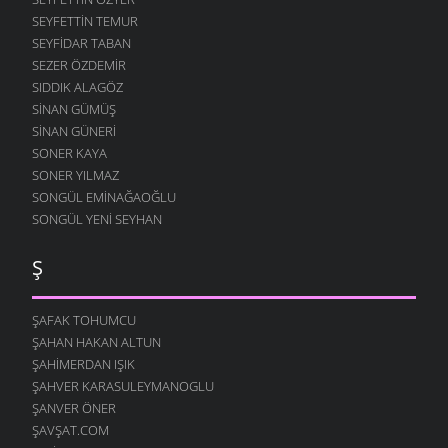
SEYFETTIN TEMUR
SEYFIDAR TABAN
SEZER ÖZDEMIR
SIDDIK ALAGÖZ
SINAN GÜMÜŞ
SINAN GÜNERI
SONER KAYA
SONER YILMAZ
SONGÜL EMINAĞAOĞLU
SONGÜL YENI SEYHAN
Ş
ŞAFAK TOHUMCU
ŞAHAN HAKAN ALTUN
ŞAHIMERDAN IŞIK
ŞAHVER KARASULEYMANOGLU
ŞANVER ÖNER
ŞAVŞAT.COM