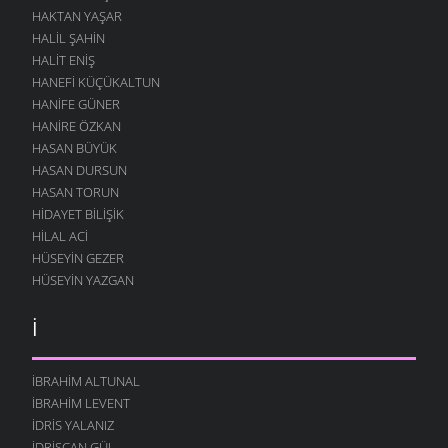
HAKTAN YAŞAR
HALIL ŞAHIN
HALIT ENIŞ
HANEFI KÜÇÜKALTUN
HANIFE GÜNER
HANIRE ÖZKAN
HASAN BÜYÜK
HASAN DURSUN
HASAN TORUN
HIDAYET BILIŞIK
HILAL ACI
HÜSEYIN GEZER
HÜSEYIN YAZGAN
İ
İBRAHIM ALTUNAL
İBRAHIM LEVENT
İDRIS YALANIZ
IDRISCAN GÜL