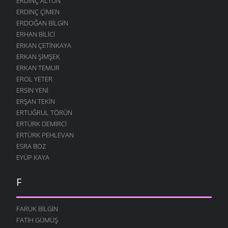
ERDINÇ ALTUN
ERDINÇ ÇIMEN
ERDOĞAN BILGIN
ERHAN BILICI
ERKAN ÇETINKAYA
ERKAN ŞIMŞEK
ERKAN TEMUR
EROL YETER
ERSIN YENI
ERŞAN TEKIN
ERTUĞRUL TÖRÜN
ERTÜRK DEMIRCI
ERTÜRK PEHLEVAN
ESRA BOZ
EYÜP KAYA
F
FARUK BILGIN
FATIH GÜMÜŞ