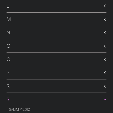
L
M
N
O
Ö
P
R
S
SALIM YILDIZ