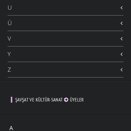
U
Ü
V
Y
Z
ŞAVŞAT VE KÜLTÜR-SANAT
ÜYELER
A