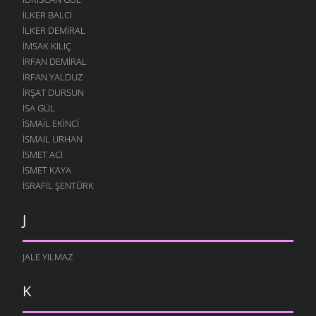
İLKER BALCI
İLKER DEMIRAL
İMSAK KILIÇ
İRFAN DEMIRAL
İRFAN YALDUZ
İRŞAT DURSUN
ISA GÜL
ISMAIL EKINCI
İSMAIL URHAN
İSMET ACI
ISMET KAYA
İSRAFIL ŞENTÜRK
J
JALE YILMAZ
K