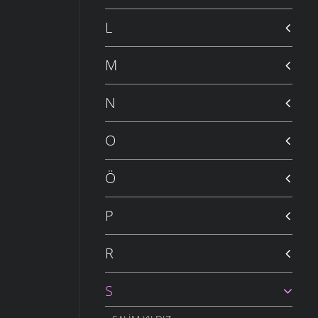
L
M
N
O
Ö
P
R
S