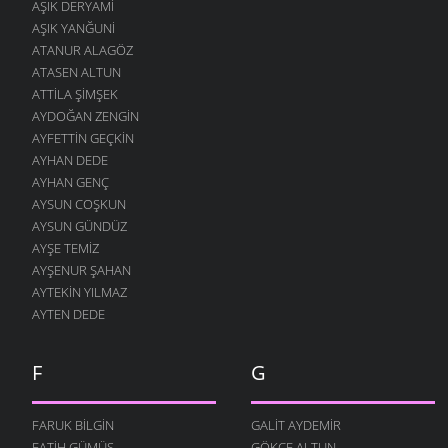
AŞIK DERYAMI
AŞIK YANĞUNI
ATANUR ALAGÖZ
ATASEN ALTUN
ATTILA ŞIMŞEK
AYDOĞAN ZENGIN
AYFETTIN GEÇKIN
AYHAN DEDE
AYHAN GENÇ
AYSUN COŞKUN
AYSUN GÜNDÜZ
AYŞE TEMIZ
AYŞENUR ŞAHAN
AYTEKIN YILMAZ
AYTEN DEDE
F
G
FARUK BILGIN
GALIT AYDEMIR
FATIH GÜMÜŞ
GÖKÇE ALTUN