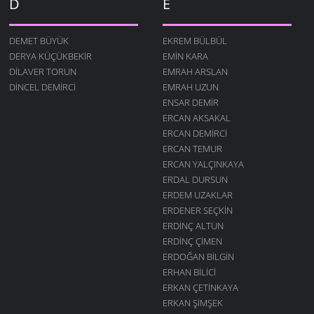
D
E
DEMET BÜYÜK
EKREM BÜLBÜL
DERYA KÜÇÜKBEKIR
EMIN KARA
DILAVER TORUN
EMRAH ARSLAN
DINCEL DEMIRCI
EMRAH UZUN
ENSAR DEMIR
ERCAN AKSAKAL
ERCAN DEMIRCI
ERCAN TEMUR
ERCAN YALÇINKAYA
ERDAL DURSUN
ERDEM UZAKLAR
ERDENER SEÇKIN
ERDINÇ ALTUN
ERDINÇ ÇIMEN
ERDOĞAN BILGIN
ERHAN BILICI
ERKAN ÇETINKAYA
ERKAN ŞIMŞEK