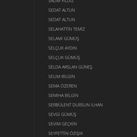
SALIM YILDIZ
SEDAT ALTUN
SEDAT ALTUN
SELAHATTIN TEMIZ
SELAMI GÜMÜŞ
SELÇUK AYDIN
SELÇUK GÜMÜŞ
SELDA ARSLAN GÜNEŞ
SELIM BILGIN
SEMA ÖZEREN
SEMIHA BILGIN
SERBÜLENT DURSUN İLHAN
SEVGI GÜMÜŞ
SEVIM GEÇKIN
SEYFETTIN ÖZIŞIK