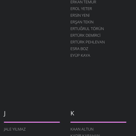
ERKAN TEMUR
EROL YETER
ERSIN YENI
ERŞAN TEKIN
ERTUĞRUL TÖRÜN
ERTÜRK DEMIRCI
ERTÜRK PEHLEVAN
ESRA BOZ
EYÜP KAYA
J
K
JALE YILMAZ
KAAN ALTUN
KADIR KARAHAN