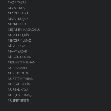
NAZIF YAŞAR
NECATI KUŞ
NECDET TOPAL
NECMI KÜÇÜK
NEDRET URAL
NEŞAT EMINAĞAOĞLU
NEŞAT GEÇKIN
NEVZER YILMAZ
NIHAT KAYA
NIHAT YAZAR
NILGÜN DOĞAN
NIZAMETTIN İLHAN
NUH KAMACI
NURBAY DEDE
NURETTIN TABAN
NURSAL BILGIN
NURSAL KAYA
NURŞEN KUMAŞ
NUSRET ERIŞTI