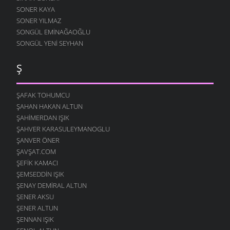
SONER KAYA
SONER YILMAZ
SONGÜL EMINAĞAOĞLU
SONGÜL YENI SEYHAN
Ş
ŞAFAK TOHUMCU
ŞAHAN HAKAN ALTUN
ŞAHIMERDAN IŞIK
ŞAHVER KARASULEYMANOGLU
ŞANVER ÖNER
ŞAVŞAT.COM
ŞEFIK KAMACI
ŞEMSEDDIN IŞIK
ŞENAY DEMIRAL ALTUN
ŞENER AKSU
ŞENER ALTUN
ŞENNAN IŞIK