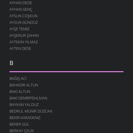
AYHAN DEDE
AYHAN GENÇ
AYSUN COŞKUN
AYSUN GÜNDÜZ
AYŞE TEMIZ
AYŞENUR ŞAHAN
AYTEKIN YILMAZ
AYTEN DEDE
B
BAĞIŞ ACI
BAHADIR ALTUN
BAKI ALTUN
BAKI DEMIRPEHLIVAN
BAYKAN YALDUZ
BEDRUL MÜNIR DÜZCAN
BEKIR KARADENIZ
BENER GÜL
BERKAY ÇELIK