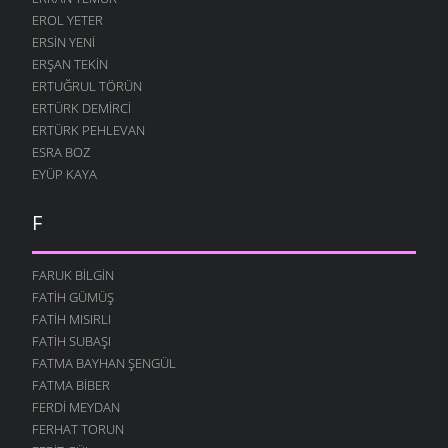
EROL YETER
ERSIN YENI
ERŞAN TEKIN
ERTUĞRUL TÖRÜN
ERTÜRK DEMIRCI
ERTÜRK PEHLEVAN
ESRA BOZ
EYÜP KAYA
F
FARUK BILGIN
FATIH GÜMÜŞ
FATIH MISIRLI
FATIH SUBAŞI
FATMA BAYHAN ŞENGÜL
FATMA BIBER
FERDI MEYDAN
FERHAT TORUN