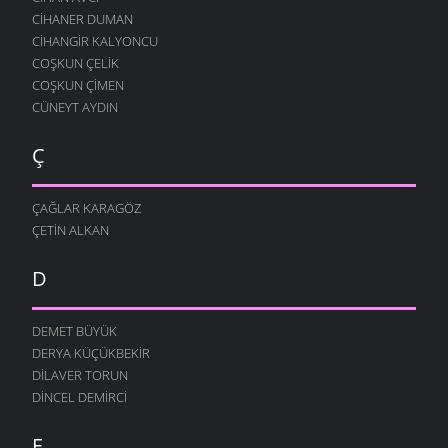
CIHANER DUMAN
CIHANGIR KALYONCU
COŞKUN ÇELIK
COŞKUN ÇIMEN
CÜNEYT AYDIN
Ç
ÇAĞLAR KARAGÖZ
ÇETIN ALKAN
D
DEMET BÜYÜK
DERYA KÜÇÜKBEKIR
DILAVER TORUN
DINCEL DEMIRCI
E