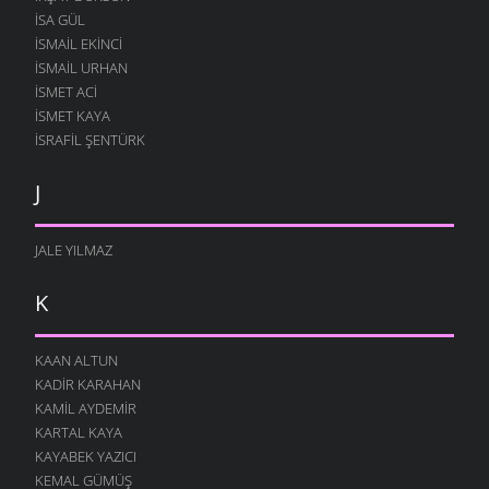
ISA GÜL
ISMAIL EKINCI
İSMAIL URHAN
İSMET ACI
ISMET KAYA
İSRAFIL ŞENTÜRK
J
JALE YILMAZ
K
KAAN ALTUN
KADIR KARAHAN
KAMIL AYDEMIR
KARTAL KAYA
KAYABEK YAZICI
KEMAL GÜMÜŞ