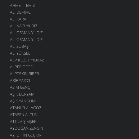
AHMET TEMIZ
ALI DEMIRCI
ALI KARA
ALI NACI YILDIZ
ALI OSMAN YILDIZ
ALI OSMAN YILDIZ
ALI SUBAŞI
ALI YÜKSEL
ALP KUZEY YILMAZ
ALPER DEDE
ALPTEKIN BIBER
ARIF YAZICI
ASIM GENÇ
AŞIK DERYAMI
AŞIK YANĞUNI
ATANUR ALAGÖZ
ATASEN ALTUN
ATTILA ŞIMŞEK
AYDOĞAN ZENGIN
AYFETTIN GEÇKIN