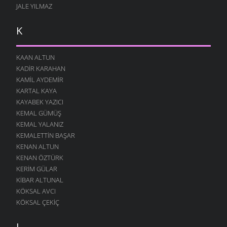
JALE YILMAZ
K
KAAN ALTUN
KADIR KARAHAN
KAMIL AYDEMIR
KARTAL KAYA
KAYABEK YAZICI
KEMAL GÜMÜŞ
KEMAL YALANIZ
KEMALETTIN BAŞAR
KENAN ALTUN
KENAN ÖZTÜRK
KERIM GÜLAR
KIBAR ALTUNAL
KÖKSAL AVCI
KÖKSAL ÇEKIÇ
L