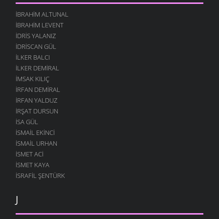
İBRAHIM ALTUNAL
İBRAHIM LEVENT
İDRIS YALANIZ
IDRISCAN GÜL
İLKER BALCI
İLKER DEMIRAL
İMSAK KILIÇ
İRFAN DEMIRAL
İRFAN YALDUZ
İRŞAT DURSUN
ISA GÜL
ISMAIL EKINCI
İSMAIL URHAN
İSMET ACI
ISMET KAYA
İSRAFIL ŞENTÜRK
J