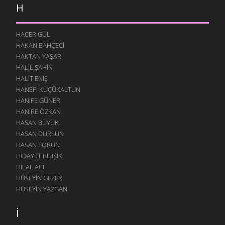
H
HACER GÜL
HAKAN BAHÇECI
HAKTAN YAŞAR
HALIL ŞAHIN
HALIT ENIŞ
HANEFI KÜÇÜKALTUN
HANIFE GÜNER
HANIRE ÖZKAN
HASAN BÜYÜK
HASAN DURSUN
HASAN TORUN
HIDAYET BILIŞIK
HILAL ACI
HÜSEYIN GEZER
HÜSEYIN YAZGAN
İ