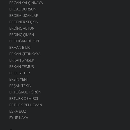
ERCAN YALÇINKAYA
ERDAL DURSUN
ERDEM UZAKLAR
ERDENER SEÇKIN
ERDINÇ ALTUN
ERDINÇ ÇIMEN
ERDOĞAN BILGIN
ERHAN BILICI
ERKAN ÇETINKAYA
ERKAN ŞIMŞEK
ERKAN TEMUR
EROL YETER
ERSIN YENI
ERŞAN TEKIN
ERTUĞRUL TÖRÜN
ERTÜRK DEMIRCI
ERTÜRK PEHLEVAN
ESRA BOZ
EYÜP KAYA