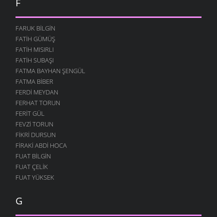
F
FARUK BILGIN
FATIH GÜMÜŞ
FATIH MISIRLI
FATIH SUBAŞI
FATMA BAYHAN ŞENGÜL
FATMA BIBER
FERDI MEYDAN
FERHAT TORUN
FERIT GÜL
FEVZI TORUN
FIKRI DURSUN
FIRAKI ABDI HOCA
FUAT BILGIN
FUAT ÇELIK
FUAT YÜKSEK
G