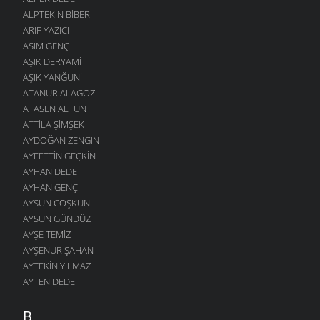
ALPTEKIN BIBER
ARIF YAZICI
ASIM GENÇ
AŞIK DERYAMI
AŞIK YANĞUNI
ATANUR ALAGÖZ
ATASEN ALTUN
ATTILA ŞIMŞEK
AYDOĞAN ZENGIN
AYFETTIN GEÇKIN
AYHAN DEDE
AYHAN GENÇ
AYSUN COŞKUN
AYSUN GÜNDÜZ
AYŞE TEMIZ
AYŞENUR ŞAHAN
AYTEKIN YILMAZ
AYTEN DEDE
B