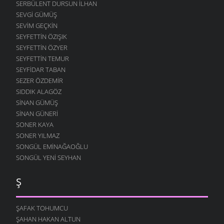
SERBÜLENT DURSUN İLHAN
SEVGI GÜMÜŞ
SEVIM GEÇKIN
SEYFETTIN ÖZIŞIK
SEYFETTIN ÖZYER
SEYFETTIN TEMUR
SEYFIDAR TABAN
SEZER ÖZDEMIR
SIDDIK ALAGÖZ
SINAN GÜMÜŞ
SINAN GÜNERI
SONER KAYA
SONER YILMAZ
SONGÜL EMINAĞAOĞLU
SONGÜL YENI SEYHAN
Ş
ŞAFAK TOHUMCU
ŞAHAN HAKAN ALTUN