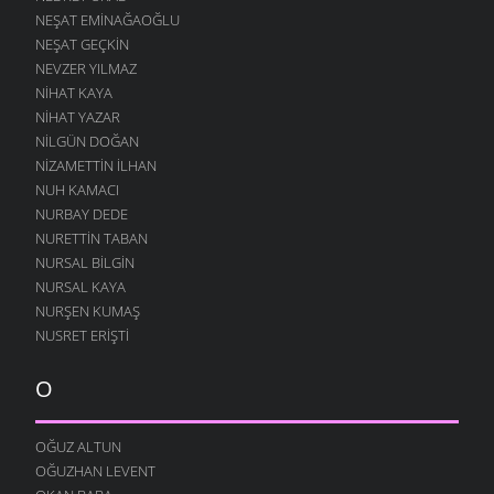
NEŞAT EMINAĞAOĞLU
NEŞAT GEÇKIN
NEVZER YILMAZ
NIHAT KAYA
NIHAT YAZAR
NILGÜN DOĞAN
NIZAMETTIN İLHAN
NUH KAMACI
NURBAY DEDE
NURETTIN TABAN
NURSAL BILGIN
NURSAL KAYA
NURŞEN KUMAŞ
NUSRET ERIŞTI
O
OĞUZ ALTUN
OĞUZHAN LEVENT