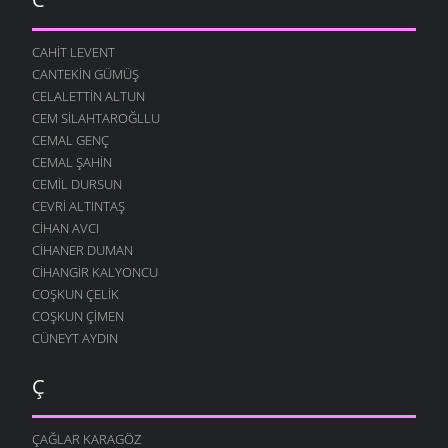
CAHIT LEVENT
CANTEKIN GÜMÜŞ
CELALETTIN ALTUN
CEM SILAHTAROĞLLU
CEMAL GENÇ
CEMAL ŞAHIN
CEMIL DURSUN
CEVRI ALTINTAŞ
CIHAN AVCI
CIHANER DUMAN
CIHANGIR KALYONCU
COŞKUN ÇELIK
COŞKUN ÇIMEN
CÜNEYT AYDIN
Ç
ÇAĞLAR KARAGÖZ