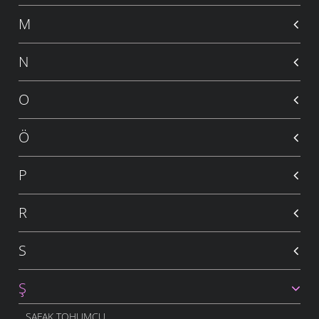
M
N
O
Ö
P
R
S
Ş
ŞAFAK TOHUMCU