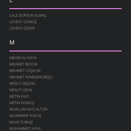
LALE DURSUN-SUBAŞ
LEVENT GÜMÜŞ
LEVENT ÖZYER
M
MEHDI ALI KAYA
MEHMET BÜYÜK
MEHMET COŞKUN
MEHMET RAMAZAN BEŞLI
MESUT GEÇKIN
MESUT UZUN
METIN AVCI
METIN GÜMÜŞ
MUALLIM NACI ALTUN
MUAMMER YOKUŞ
MUAZ SUBAŞI
MUHAMMET KAYA