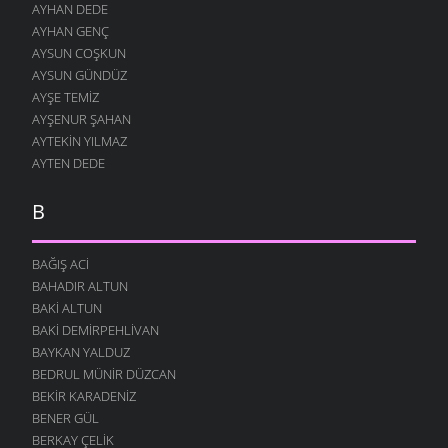
AYHAN DEDE
AYHAN GENÇ
AYSUN COŞKUN
AYSUN GÜNDÜZ
AYŞE TEMIZ
AYŞENUR ŞAHAN
AYTEKIN YILMAZ
AYTEN DEDE
B
BAĞIŞ ACI
BAHADIR ALTUN
BAKI ALTUN
BAKI DEMIRPEHLIVAN
BAYKAN YALDUZ
BEDRUL MÜNIR DÜZCAN
BEKIR KARADENIZ
BENER GÜL
BERKAY ÇELIK