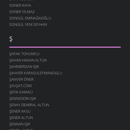
SONER KAYA
SONER YILMAZ
SONGÜL EMINAĞAOĞLU
SONGÜL YENI SEYHAN
Ş
ŞAFAK TOHUMCU
ŞAHAN HAKAN ALTUN
ŞAHIMERDAN IŞIK
ŞAHVER KARASULEYMANOGLU
ŞANVER ÖNER
ŞAVŞAT.COM
ŞEFIK KAMACI
ŞEMSEDDIN IŞIK
ŞENAY DEMIRAL ALTUN
ŞENER AKSU
ŞENER ALTUN
ŞENNAN IŞIK