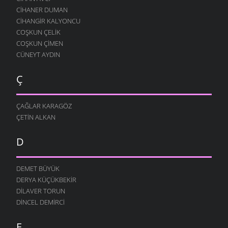
CIHANER DUMAN
CIHANGIR KALYONCU
COŞKUN ÇELIK
COŞKUN ÇIMEN
CÜNEYT AYDIN
Ç
ÇAĞLAR KARAGÖZ
ÇETIN ALKAN
D
DEMET BÜYÜK
DERYA KÜÇÜKBEKIR
DILAVER TORUN
DINCEL DEMIRCI
E