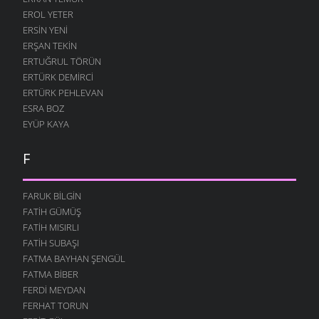
EROL YETER
ERSIN YENI
ERŞAN TEKIN
ERTUĞRUL TÖRÜN
ERTÜRK DEMIRCI
ERTÜRK PEHLEVAN
ESRA BOZ
EYÜP KAYA
F
FARUK BILGIN
FATIH GÜMÜŞ
FATIH MISIRLI
FATIH SUBAŞI
FATMA BAYHAN ŞENGÜL
FATMA BIBER
FERDI MEYDAN
FERHAT TORUN