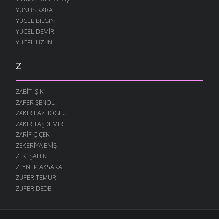
YUNUS KARA
YÜCEL BILGIN
YÜCEL DEMIR
YÜCEL UZUN
Z
ZABIT IŞIK
ZAFER ŞENOL
ZAKIR FAZLIOGLU
ZAKIR TAŞDEMIR
ZARIF ÇIÇEK
ZEKERIYA ENIŞ
ZEKI ŞAHIN
ZEYNEP AKSAKAL
ZUFER TEMUR
ZÜFER DEDE