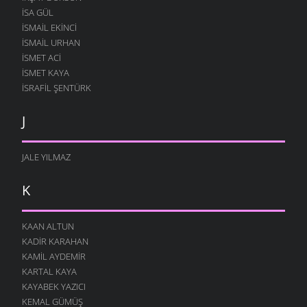
ISA GÜL
ISMAIL EKINCI
İSMAIL URHAN
İSMET ACI
ISMET KAYA
İSRAFIL ŞENTÜRK
J
JALE YILMAZ
K
KAAN ALTUN
KADIR KARAHAN
KAMIL AYDEMIR
KARTAL KAYA
KAYABEK YAZICI
KEMAL GÜMÜŞ