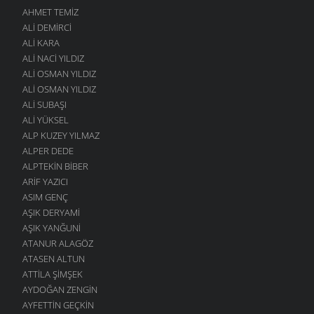
AHMET TEMIZ
ALI DEMIRCI
ALI KARA
ALI NACI YILDIZ
ALI OSMAN YILDIZ
ALI OSMAN YILDIZ
ALI SUBAŞI
ALI YÜKSEL
ALP KUZEY YILMAZ
ALPER DEDE
ALPTEKIN BIBER
ARIF YAZICI
ASIM GENÇ
AŞIK DERYAMI
AŞIK YANĞUNI
ATANUR ALAGÖZ
ATASEN ALTUN
ATTILA ŞIMŞEK
AYDOĞAN ZENGIN
AYFETTIN GEÇKIN