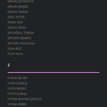
ERKAN ÇETINKAYA
ERKAN ŞIMŞEK
ERKAN TEMUR
EROL YETER
ERSIN YENI
ERŞAN TEKIN
ERTUĞRUL TÖRÜN
ERTÜRK DEMIRCI
ERTÜRK PEHLEVAN
ESRA BOZ
EYÜP KAYA
F
FARUK BILGIN
FATIH GÜMÜŞ
FATIH MISIRLI
FATIH SUBAŞI
FATMA BAYHAN ŞENGÜL
FATMA BIBER