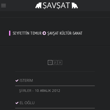
SEYFETTIN TEMUR
ŞAVŞAT KÜLTÜR-SANAT
1
2
3
İSTERIM
ŞIIRLER
- 10 ARALIK 2012
EL OĞLU