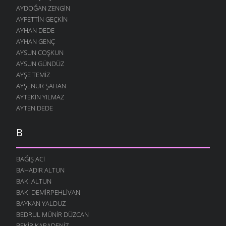
AYDOĞAN ZENGIN
AYFETTIN GEÇKIN
AYHAN DEDE
AYHAN GENÇ
AYSUN COŞKUN
AYSUN GÜNDÜZ
AYŞE TEMIZ
AYŞENUR ŞAHAN
AYTEKIN YILMAZ
AYTEN DEDE
B
BAĞIŞ ACI
BAHADIR ALTUN
BAKI ALTUN
BAKI DEMIRPEHLIVAN
BAYKAN YALDUZ
BEDRUL MÜNIR DÜZCAN
BEKIR KARADENIZ