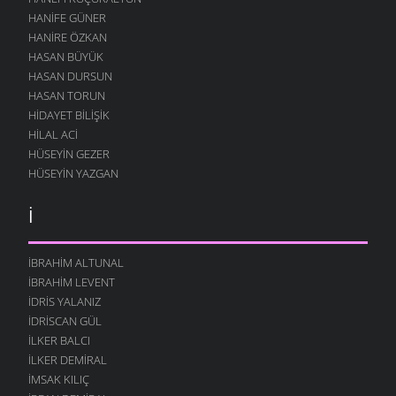
HANIFE GÜNER
HANIRE ÖZKAN
HASAN BÜYÜK
HASAN DURSUN
HASAN TORUN
HIDAYET BILIŞIK
HILAL ACI
HÜSEYIN GEZER
HÜSEYIN YAZGAN
İ
İBRAHIM ALTUNAL
İBRAHIM LEVENT
İDRIS YALANIZ
IDRISCAN GÜL
İLKER BALCI
İLKER DEMIRAL
İMSAK KILIÇ