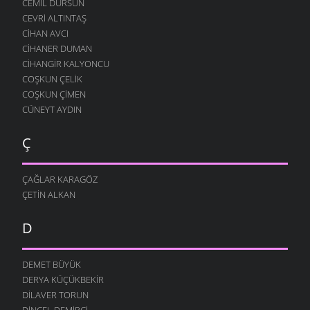
CEMIL DURSUN
CEVRI ALTINTAŞ
CIHAN AVCI
CIHANER DUMAN
CIHANGIR KALYONCU
COŞKUN ÇELIK
COŞKUN ÇIMEN
CÜNEYT AYDIN
Ç
ÇAĞLAR KARAGÖZ
ÇETIN ALKAN
D
DEMET BÜYÜK
DERYA KÜÇÜKBEKIR
DILAVER TORUN
DINCEL DEMIRCI