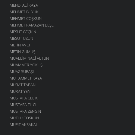
MEHDI ALI KAYA
MEHMET BÜYÜK
MEHMET COŞKUN
MEHMET RAMAZAN BEŞLI
MESUT GEÇKIN
MESUT UZUN
METIN AVCI
METIN GÜMÜŞ
MUALLIM NACI ALTUN
MUAMMER YOKUŞ
MUAZ SUBAŞI
MUHAMMET KAYA
MURAT TABAN
MURAT YENI
MUSTAFA ÇELIK
MUSTAFA TILCI
MUSTAFA ZENGIN
MUTLU COŞKUN
MÜFIT AKSAKAL