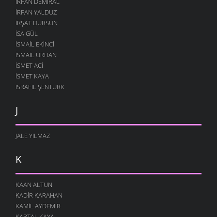
İRFAN DEMIRAL
İRFAN YALDUZ
İRŞAT DURSUN
ISA GÜL
ISMAIL EKINCI
İSMAIL URHAN
İSMET ACI
ISMET KAYA
İSRAFIL ŞENTÜRK
J
JALE YILMAZ
K
KAAN ALTUN
KADIR KARAHAN
KAMIL AYDEMIR
KARTAL KAYA