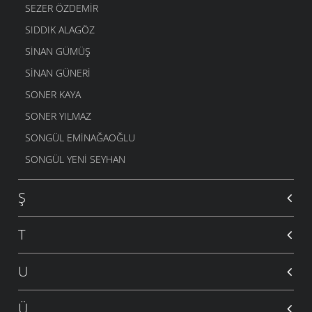
SEZER ÖZDEMIR
SIDDIK ALAGÖZ
SINAN GÜMÜŞ
SINAN GÜNERI
SONER KAYA
SONER YILMAZ
SONGÜL EMINAĞAOĞLU
SONGÜL YENI SEYHAN
Ş
T
U
Ü