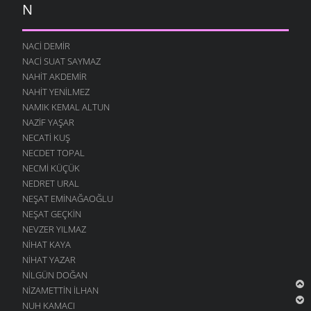
N
NACI DEMIR
NACI SUAT SAYMAZ
NAHIT AKDEMIR
NAHIT YENILMEZ
NAMIK KEMAL ALTUN
NAZIF YAŞAR
NECATI KUŞ
NECDET TOPAL
NECMI KÜÇÜK
NEDRET URAL
NEŞAT EMINAĞAOĞLU
NEŞAT GEÇKIN
NEVZER YILMAZ
NIHAT KAYA
NIHAT YAZAR
NILGÜN DOĞAN
NIZAMETTIN İLHAN
NUH KAMACI