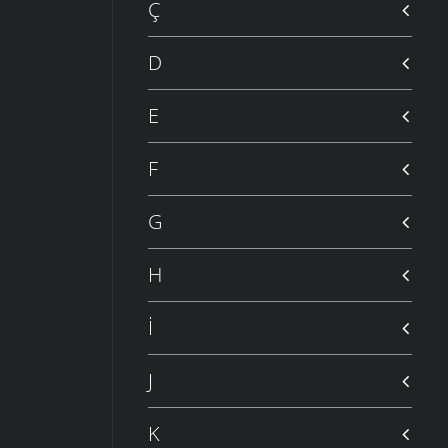
Ç
D
E
F
G
H
İ
J
K