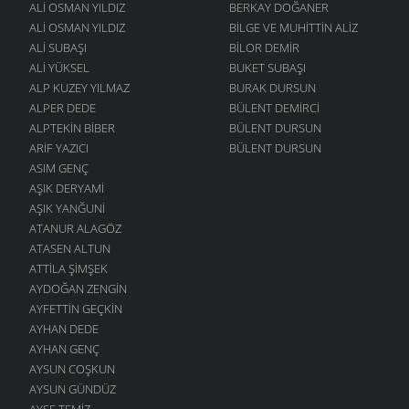
ALI OSMAN YILDIZ
BERKAY DOĞANER
ALI OSMAN YILDIZ
BILGE VE MUHITTIN ALIZ
ALI SUBAŞI
BILOR DEMIR
ALI YÜKSEL
BUKET SUBAŞI
ALP KUZEY YILMAZ
BURAK DURSUN
ALPER DEDE
BÜLENT DEMIRCI
ALPTEKIN BIBER
BÜLENT DURSUN
ARIF YAZICI
BÜLENT DURSUN
ASIM GENÇ
AŞIK DERYAMI
AŞIK YANĞUNI
ATANUR ALAGÖZ
ATASEN ALTUN
ATTILA ŞIMŞEK
AYDOĞAN ZENGIN
AYFETTIN GEÇKIN
AYHAN DEDE
AYHAN GENÇ
AYSUN COŞKUN
AYSUN GÜNDÜZ
AYŞE TEMIZ