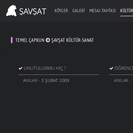
KÖYLER
GALERI
MESAJ-TAHTASI
KÜLTÜR
TEMEL ÇAPKUN
ŞAVŞAT KÜLTÜR-SANAT
UNUTULURMU HIÇ ?
ÖĞRENCI
ANILAR
- 3 ŞUBAT 2009
ANILAR
- 