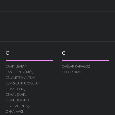
C
Ç
CAHIT LEVENT
ÇAĞLAR KARAGÖZ
CANTEKIN GÜMÜŞ
ÇETIN ALKAN
CELALETTIN ALTUN
CEM SILAHTAROĞLLU
CEMAL GENÇ
CEMAL ŞAHIN
CEMIL DURSUN
CEVRI ALTINTAŞ
CIHAN AVCI