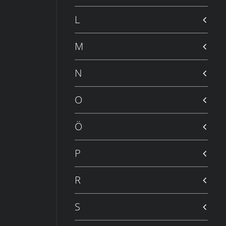
L
M
N
O
Ö
P
R
S