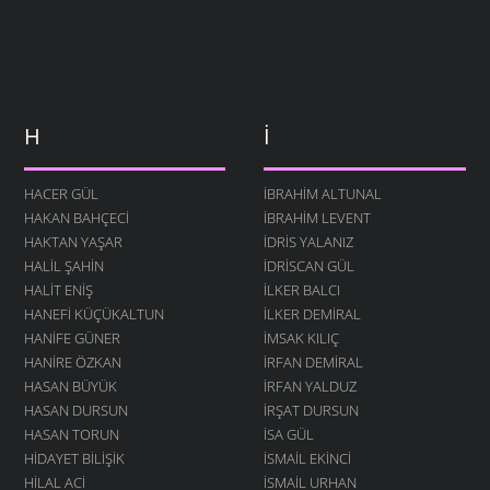
H
İ
HACER GÜL
İBRAHIM ALTUNAL
HAKAN BAHÇECI
İBRAHIM LEVENT
HAKTAN YAŞAR
İDRIS YALANIZ
HALIL ŞAHIN
IDRISCAN GÜL
HALIT ENIŞ
İLKER BALCI
HANEFI KÜÇÜKALTUN
İLKER DEMIRAL
HANIFE GÜNER
İMSAK KILIÇ
HANIRE ÖZKAN
İRFAN DEMIRAL
HASAN BÜYÜK
İRFAN YALDUZ
HASAN DURSUN
İRŞAT DURSUN
HASAN TORUN
ISA GÜL
HIDAYET BILIŞIK
ISMAIL EKINCI
HILAL ACI
İSMAIL URHAN