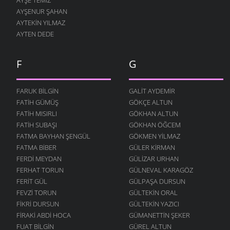
AYŞENUR ŞAHAN
AYTEKIN YILMAZ
AYTEN DEDE
F
G
FARUK BILGIN
GALIT AYDEMIR
FATIH GÜMÜŞ
GÖKÇE ALTUN
FATIH MISIRLI
GÖKHAN ALTUN
FATIH SUBAŞI
GÖKHAN ÖĞCEM
FATMA BAYHAN ŞENGÜL
GÖKMEN YILMAZ
FATMA BIBER
GÜLER KIRMAN
FERDI MEYDAN
GÜLIZAR URHAN
FERHAT TORUN
GÜLNEVAL KARAGÖZ
FERIT GÜL
GÜLPAŞA DURSUN
FEVZI TORUN
GÜLTEKIN ORAL
FIKRI DURSUN
GÜLTEKIN YAZICI
FIRAKI ABDI HOCA
GÜMANETTIN ŞEKER
FUAT BILGIN
GÜREL ALTUN