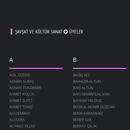
ŞAVŞAT VE KÜLTÜR-SANAT
ÜYELER
A
B
ADIL ÖZDER
BAĞIŞ ACI
ADNAN SUBAŞ
BAHADIR ALTUN
ADNAN TOKDEMIR
BAKI ALTUN
AHMET KÜÇÜK
BAKI DEMIRPEHLIVAN
AHMET SUTCI
BAYKAN YALDUZ
AHMET TEMIZ
BEDRUL MÜNIR DÜZCAN
ALI DEMIRCI
BEKIR KARADENIZ
ALI KARA
BENER GÜL
ALI NACI YILDIZ
BERKAY ÇELIK