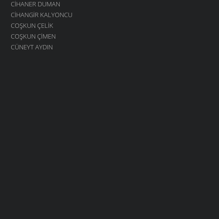
CIHANER DUMAN
CIHANGIR KALYONCU
COŞKUN ÇELIK
COŞKUN ÇIMEN
CÜNEYT AYDIN