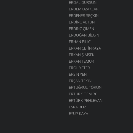
ERDAL DURSUN
ERDEM UZAKLAR
ERDENER SEÇKIN
ERDINÇ ALTUN
ERDINÇ ÇIMEN
ERDOĞAN BILGIN
ERHAN BILICI
ERKAN ÇETINKAYA
ERKAN ŞIMŞEK
ERKAN TEMUR
EROL YETER
ERSIN YENI
ERŞAN TEKIN
ERTUĞRUL TÖRÜN
ERTÜRK DEMIRCI
ERTÜRK PEHLEVAN
ESRA BOZ
EYÜP KAYA