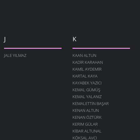
J
K
JALE YILMAZ
KAAN ALTUN
KADIR KARAHAN
KAMIL AYDEMIR
KARTAL KAYA
KAYABEK YAZICI
KEMAL GÜMÜŞ
KEMAL YALANIZ
KEMALETTIN BAŞAR
KENAN ALTUN
KENAN ÖZTÜRK
KERIM GÜLAR
KIBAR ALTUNAL
KÖKSAL AVCI