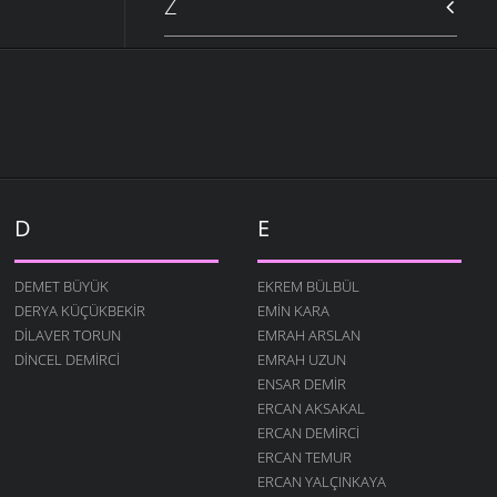
Z
D
E
DEMET BÜYÜK
EKREM BÜLBÜL
DERYA KÜÇÜKBEKIR
EMIN KARA
DILAVER TORUN
EMRAH ARSLAN
DINCEL DEMIRCI
EMRAH UZUN
ENSAR DEMIR
ERCAN AKSAKAL
ERCAN DEMIRCI
ERCAN TEMUR
ERCAN YALÇINKAYA