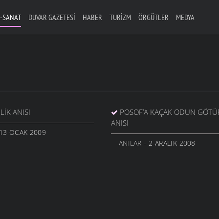
-SANAT
DUVAR GAZETESI
HABER
TURIZM
ÖRGÜTLER
MEDYA
LIK ANISI
POSOF’A KAÇAK ODUN GÖT
ANISI
13 OCAK 2009
ANILAR
- 2 ARALIK 2008