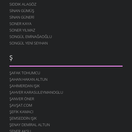
SIDDIK ALAGÖZ
SINAN GÜMÜŞ
SINAN GÜNERI
SONER KAYA
SONER YILMAZ
SONGÜL EMINAĞAOĞLU
SONGÜL YENI SEYHAN
Ş
ŞAFAK TOHUMCU
ŞAHAN HAKAN ALTUN
ŞAHIMERDAN IŞIK
ŞAHVER KARASULEYMANOGLU
ŞANVER ÖNER
ŞAVŞAT.COM
ŞEFIK KAMACI
ŞEMSEDDIN IŞIK
ŞENAY DEMIRAL ALTUN
ŞENER AKSU