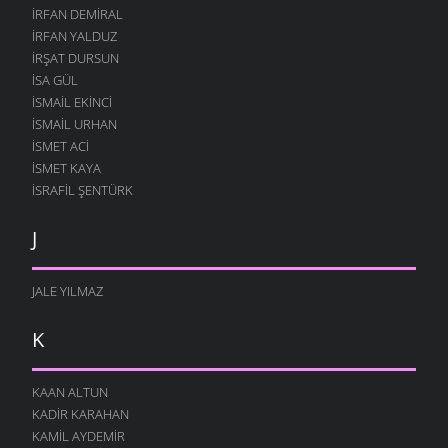
İRFAN DEMIRAL
İRFAN YALDUZ
İRŞAT DURSUN
ISA GÜL
ISMAIL EKINCI
İSMAIL URHAN
İSMET ACI
ISMET KAYA
İSRAFIL ŞENTÜRK
J
JALE YILMAZ
K
KAAN ALTUN
KADIR KARAHAN
KAMIL AYDEMIR