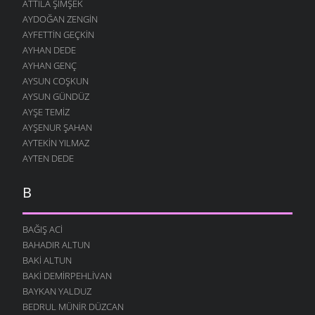
ATTILA ŞIMŞEK
AYDOĞAN ZENGIN
AYFETTIN GEÇKIN
AYHAN DEDE
AYHAN GENÇ
AYSUN COŞKUN
AYSUN GÜNDÜZ
AYŞE TEMIZ
AYŞENUR ŞAHAN
AYTEKIN YILMAZ
AYTEN DEDE
B
BAĞIŞ ACI
BAHADIR ALTUN
BAKI ALTUN
BAKI DEMIRPEHLIVAN
BAYKAN YALDUZ
BEDRUL MÜNIR DÜZCAN