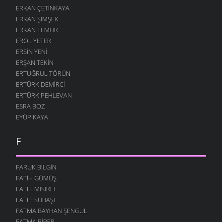
ERKAN ÇETINKAYA
ERKAN ŞIMŞEK
ERKAN TEMUR
EROL YETER
ERSIN YENI
ERŞAN TEKIN
ERTUĞRUL TÖRÜN
ERTÜRK DEMIRCI
ERTÜRK PEHLEVAN
ESRA BOZ
EYÜP KAYA
F
FARUK BILGIN
FATIH GÜMÜŞ
FATIH MISIRLI
FATIH SUBAŞI
FATMA BAYHAN ŞENGÜL
FATMA BIBER