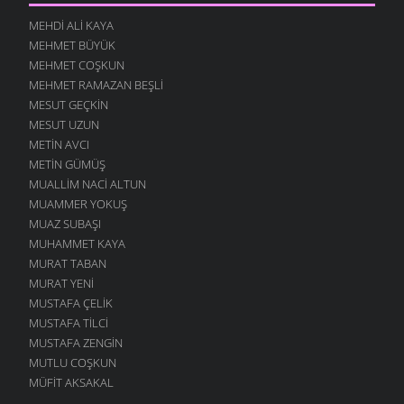
MEHDI ALI KAYA
MEHMET BÜYÜK
MEHMET COŞKUN
MEHMET RAMAZAN BEŞLI
MESUT GEÇKIN
MESUT UZUN
METIN AVCI
METIN GÜMÜŞ
MUALLIM NACI ALTUN
MUAMMER YOKUŞ
MUAZ SUBAŞI
MUHAMMET KAYA
MURAT TABAN
MURAT YENI
MUSTAFA ÇELIK
MUSTAFA TILCI
MUSTAFA ZENGIN
MUTLU COŞKUN
MÜFIT AKSAKAL