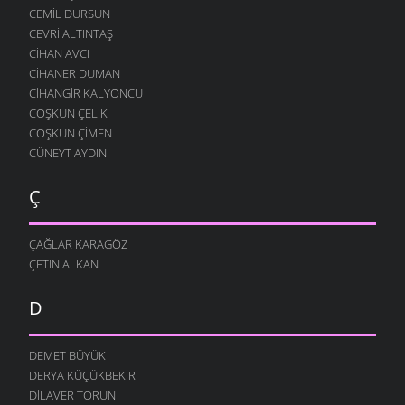
CEMIL DURSUN
CEVRI ALTINTAŞ
CIHAN AVCI
CIHANER DUMAN
CIHANGIR KALYONCU
COŞKUN ÇELIK
COŞKUN ÇIMEN
CÜNEYT AYDIN
Ç
ÇAĞLAR KARAGÖZ
ÇETIN ALKAN
D
DEMET BÜYÜK
DERYA KÜÇÜKBEKIR
DILAVER TORUN