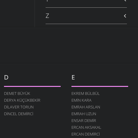
Z
D
E
DEMET BÜYÜK
EKREM BÜLBÜL
DERYA KÜÇÜKBEKIR
EMIN KARA
DILAVER TORUN
EMRAH ARSLAN
DINCEL DEMIRCI
EMRAH UZUN
ENSAR DEMIR
ERCAN AKSAKAL
ERCAN DEMIRCI