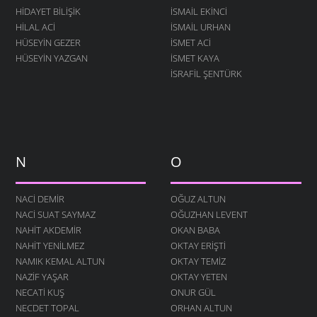
HIDAYET BILIŞIK
ISMAIL EKINCI
HILAL ACI
İSMAIL URHAN
HÜSEYIN GEZER
İSMET ACI
HÜSEYIN YAZGAN
ISMET KAYA
İSRAFIL ŞENTÜRK
N
O
NACI DEMIR
OĞUZ ALTUN
NACI SUAT SAYMAZ
OĞUZHAN LEVENT
NAHIT AKDEMIR
OKAN BABA
NAHIT YENILMEZ
OKTAY ERIŞTI
NAMIK KEMAL ALTUN
OKTAY TEMIZ
NAZIF YAŞAR
OKTAY YETEN
NECATI KUŞ
ONUR GÜL
NECDET TOPAL
ORHAN ALTUN