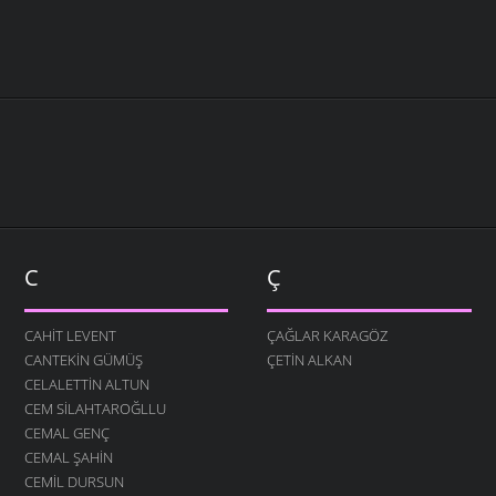
C
Ç
CAHIT LEVENT
ÇAĞLAR KARAGÖZ
CANTEKIN GÜMÜŞ
ÇETIN ALKAN
CELALETTIN ALTUN
CEM SILAHTAROĞLLU
CEMAL GENÇ
CEMAL ŞAHIN
CEMIL DURSUN