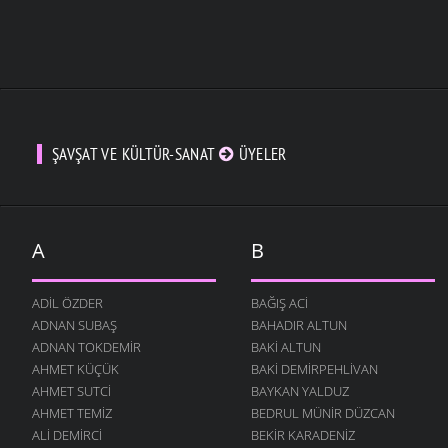
ŞAVŞAT VE KÜLTÜR-SANAT
ÜYELER
A
B
ADIL ÖZDER
BAĞIŞ ACI
ADNAN SUBAŞ
BAHADIR ALTUN
ADNAN TOKDEMIR
BAKI ALTUN
AHMET KÜÇÜK
BAKI DEMIRPEHLIVAN
AHMET SUTCI
BAYKAN YALDUZ
AHMET TEMIZ
BEDRUL MÜNIR DÜZCAN
ALI DEMIRCI
BEKIR KARADENIZ