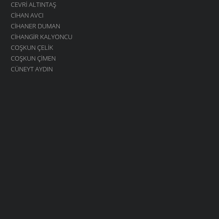
CEVRI ALTINTAŞ
CIHAN AVCI
CIHANER DUMAN
CIHANGIR KALYONCU
COŞKUN ÇELIK
COŞKUN ÇIMEN
CÜNEYT AYDIN