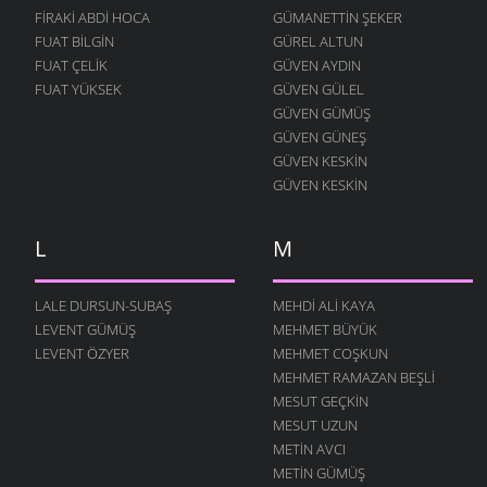
FIRAKI ABDI HOCA
GÜMANETTIN ŞEKER
FUAT BILGIN
GÜREL ALTUN
FUAT ÇELIK
GÜVEN AYDIN
FUAT YÜKSEK
GÜVEN GÜLEL
GÜVEN GÜMÜŞ
GÜVEN GÜNEŞ
GÜVEN KESKIN
GÜVEN KESKIN
L
M
LALE DURSUN-SUBAŞ
MEHDI ALI KAYA
LEVENT GÜMÜŞ
MEHMET BÜYÜK
LEVENT ÖZYER
MEHMET COŞKUN
MEHMET RAMAZAN BEŞLI
MESUT GEÇKIN
MESUT UZUN
METIN AVCI
METIN GÜMÜŞ