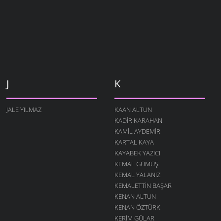
J
K
JALE YILMAZ
KAAN ALTUN
KADIR KARAHAN
KAMIL AYDEMIR
KARTAL KAYA
KAYABEK YAZICI
KEMAL GÜMÜŞ
KEMAL YALANIZ
KEMALETTIN BAŞAR
KENAN ALTUN
KENAN ÖZTÜRK
KERIM GÜLAR