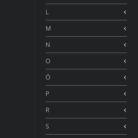
L
M
N
O
Ö
P
R
S