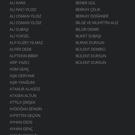
ALI KARA
BENER GÜL
ALI NACI YILDIZ
BERKAY ÇELIK
ALI OSMAN YILDIZ
BERKAY DOĞANER
ALI OSMAN YILDIZ
BILGE VE MUHITTIN ALIZ
ALI SUBAŞI
BILOR DEMIR
ALI YÜKSEL
BUKET SUBAŞI
ALP KUZEY YILMAZ
BURAK DURSUN
ALPER DEDE
BÜLENT DEMIRCI
ALPTEKIN BIBER
BÜLENT DURSUN
ARIF YAZICI
BÜLENT DURSUN
ASIM GENÇ
AŞIK DERYAMI
AŞIK YANĞUNI
ATANUR ALAGÖZ
ATASEN ALTUN
ATTILA ŞIMŞEK
AYDOĞAN ZENGIN
AYFETTIN GEÇKIN
AYHAN DEDE
AYHAN GENÇ