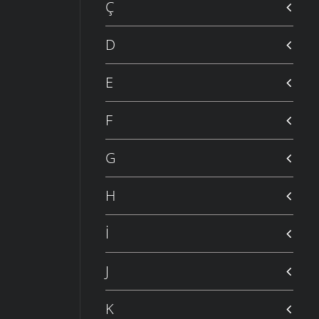
Ç
D
E
F
G
H
İ
J
K