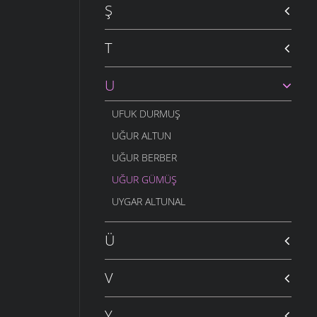
Ş
T
U
UFUK DURMUŞ
UĞUR ALTUN
UĞUR BERBER
UĞUR GÜMÜŞ
UYGAR ALTUNAL
Ü
V
Y