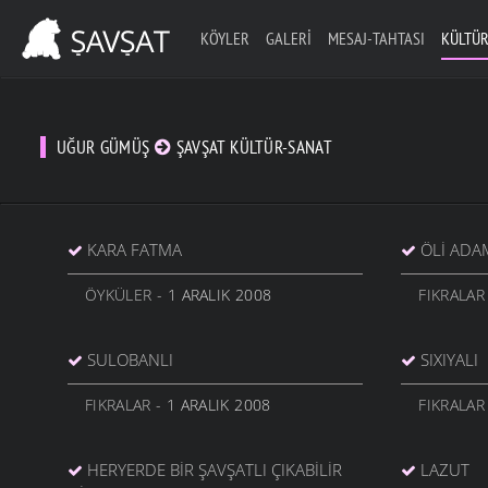
KÖYLER
GALERI
MESAJ-TAHTASI
KÜLTÜR
UĞUR GÜMÜŞ
ŞAVŞAT KÜLTÜR-SANAT
KARA FATMA
ÖLI ADA
ÖYKÜLER
- 1 ARALIK 2008
FIKRALAR
SULOBANLI
SIXIYALI
FIKRALAR
- 1 ARALIK 2008
FIKRALAR
HERYERDE BIR ŞAVŞATLI ÇIKABILIR
LAZUT