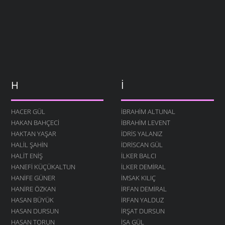
H
İ
HACER GÜL
İBRAHIM ALTUNAL
HAKAN BAHÇECI
İBRAHIM LEVENT
HAKTAN YAŞAR
İDRIS YALANIZ
HALIL ŞAHIN
IDRISCAN GÜL
HALIT ENIŞ
İLKER BALCI
HANEFI KÜÇÜKALTUN
İLKER DEMIRAL
HANIFE GÜNER
İMSAK KILIÇ
HANIRE ÖZKAN
İRFAN DEMIRAL
HASAN BÜYÜK
İRFAN YALDUZ
HASAN DURSUN
İRŞAT DURSUN
HASAN TORUN
ISA GÜL