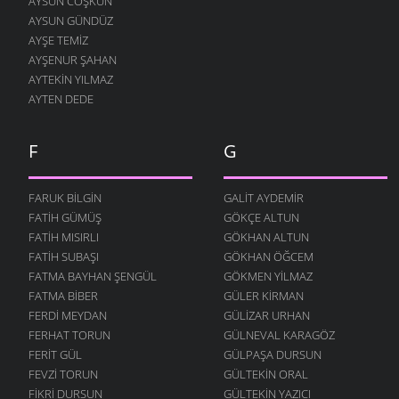
AYSUN COŞKUN
AYSUN GÜNDÜZ
AYŞE TEMIZ
AYŞENUR ŞAHAN
AYTEKIN YILMAZ
AYTEN DEDE
F
G
FARUK BILGIN
GALIT AYDEMIR
FATIH GÜMÜŞ
GÖKÇE ALTUN
FATIH MISIRLI
GÖKHAN ALTUN
FATIH SUBAŞI
GÖKHAN ÖĞCEM
FATMA BAYHAN ŞENGÜL
GÖKMEN YILMAZ
FATMA BIBER
GÜLER KIRMAN
FERDI MEYDAN
GÜLIZAR URHAN
FERHAT TORUN
GÜLNEVAL KARAGÖZ
FERIT GÜL
GÜLPAŞA DURSUN
FEVZI TORUN
GÜLTEKIN ORAL
FIKRI DURSUN
GÜLTEKIN YAZICI