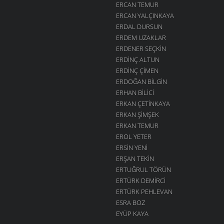
ERCAN TEMUR
ERCAN YALÇINKAYA
ERDAL DURSUN
ERDEM UZAKLAR
ERDENER SEÇKIN
ERDINÇ ALTUN
ERDINÇ ÇIMEN
ERDOĞAN BILGIN
ERHAN BILICI
ERKAN ÇETINKAYA
ERKAN ŞIMŞEK
ERKAN TEMUR
EROL YETER
ERSIN YENI
ERŞAN TEKIN
ERTUĞRUL TÖRÜN
ERTÜRK DEMIRCI
ERTÜRK PEHLEVAN
ESRA BOZ
EYÜP KAYA