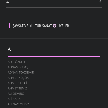
Z
ŞAVŞAT VE KÜLTÜR-SANAT
ÜYELER
A
ADIL ÖZDER
ADNAN SUBAŞ
ADNAN TOKDEMIR
AHMET KÜÇÜK
AHMET SUTCI
AHMET TEMIZ
ALI DEMIRCI
ALI KARA
ALI NACI YILDIZ