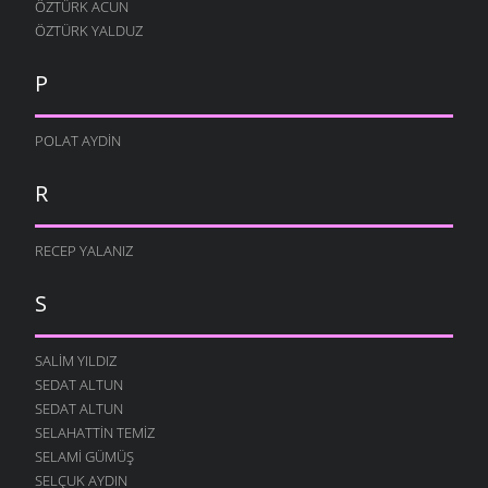
ÖZTÜRK ACUN
ÖZTÜRK YALDUZ
P
POLAT AYDIN
R
RECEP YALANIZ
S
SALIM YILDIZ
SEDAT ALTUN
SEDAT ALTUN
SELAHATTIN TEMIZ
SELAMI GÜMÜŞ
SELÇUK AYDIN