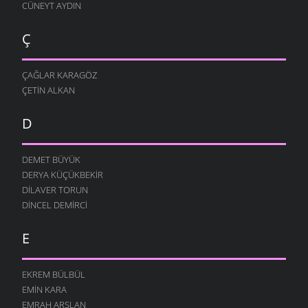
CÜNEYT AYDIN
Ç
ÇAĞLAR KARAGÖZ
ÇETIN ALKAN
D
DEMET BÜYÜK
DERYA KÜÇÜKBEKIR
DILAVER TORUN
DINCEL DEMIRCI
E
EKREM BÜLBÜL
EMIN KARA
EMRAH ARSLAN