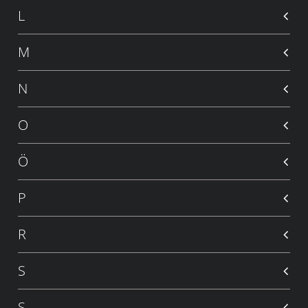
L
M
N
O
Ö
P
R
S
Ş