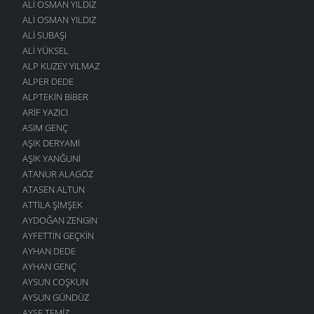
ALI OSMAN YILDIZ
ALI OSMAN YILDIZ
ALI SUBAŞI
ALI YÜKSEL
ALP KUZEY YILMAZ
ALPER DEDE
ALPTEKIN BIBER
ARIF YAZICI
ASIM GENÇ
AŞIK DERYAMI
AŞIK YANĞUNI
ATANUR ALAGÖZ
ATASEN ALTUN
ATTILA ŞIMŞEK
AYDOĞAN ZENGIN
AYFETTIN GEÇKIN
AYHAN DEDE
AYHAN GENÇ
AYSUN COŞKUN
AYSUN GÜNDÜZ
AYŞE TEMIZ