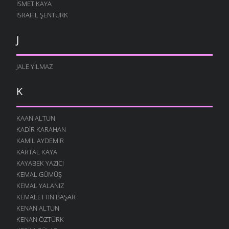
ISMET KAYA
İSRAFIL ŞENTÜRK
J
JALE YILMAZ
K
KAAN ALTUN
KADIR KARAHAN
KAMIL AYDEMIR
KARTAL KAYA
KAYABEK YAZICI
KEMAL GÜMÜŞ
KEMAL YALANIZ
KEMALETTIN BAŞAR
KENAN ALTUN
KENAN ÖZTÜRK