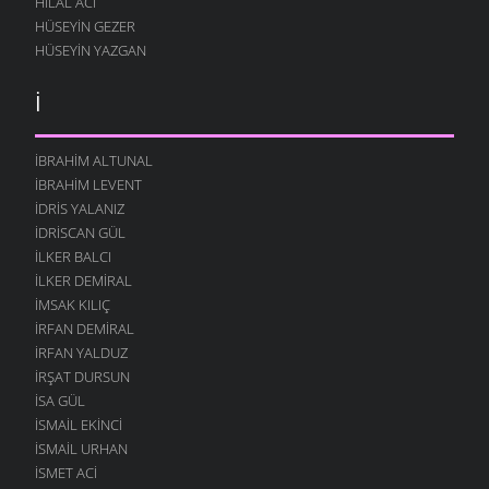
HILAL ACI
HÜSEYIN GEZER
HÜSEYIN YAZGAN
İ
İBRAHIM ALTUNAL
İBRAHIM LEVENT
İDRIS YALANIZ
IDRISCAN GÜL
İLKER BALCI
İLKER DEMIRAL
İMSAK KILIÇ
İRFAN DEMIRAL
İRFAN YALDUZ
İRŞAT DURSUN
ISA GÜL
ISMAIL EKINCI
İSMAIL URHAN
İSMET ACI