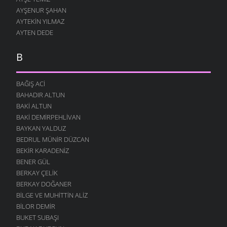
AYŞENUR ŞAHAN
AYTEKIN YILMAZ
AYTEN DEDE
B
BAĞIŞ ACI
BAHADIR ALTUN
BAKI ALTUN
BAKI DEMIRPEHLIVAN
BAYKAN YALDUZ
BEDRUL MÜNIR DÜZCAN
BEKIR KARADENIZ
BENER GÜL
BERKAY ÇELIK
BERKAY DOĞANER
BILGE VE MUHITTIN ALIZ
BILOR DEMIR
BUKET SUBAŞI