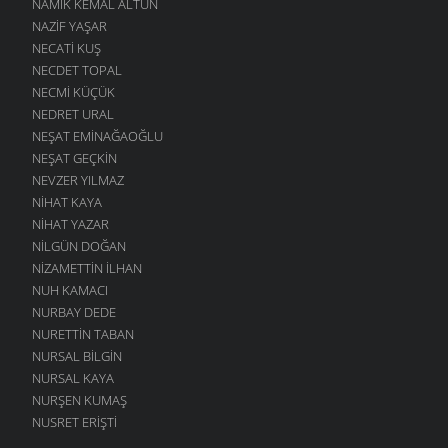
NAMIK KEMAL ALTUN
NAZIF YAŞAR
NECATI KUŞ
NECDET TOPAL
NECMI KÜÇÜK
NEDRET URAL
NEŞAT EMINAĞAOĞLU
NEŞAT GEÇKIN
NEVZER YILMAZ
NIHAT KAYA
NIHAT YAZAR
NILGÜN DOĞAN
NIZAMETTIN İLHAN
NUH KAMACI
NURBAY DEDE
NURETTIN TABAN
NURSAL BILGIN
NURSAL KAYA
NURŞEN KUMAŞ
NUSRET ERIŞTI