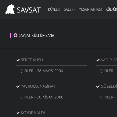
KÖYLER
GALERI
MESAJ-TAHTASI
KÜLTÜR
ŞAVŞAT KÜLTÜR-SANAT
SERÇE KUŞU
KADIR G
ŞIIRLER
- 28 MAYIS 2006
ŞIIRLER
-
YAVRUMA NASIHAT
GÜZELDI
ŞIIRLER
- 30 NISAN 2006
ŞIIRLER
-
KÖYDE KALDI