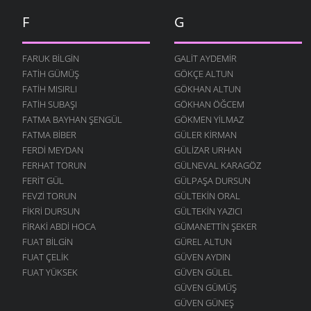
F
G
FARUK BILGIN
GALIT AYDEMIR
FATIH GÜMÜŞ
GÖKÇE ALTUN
FATIH MISIRLI
GÖKHAN ALTUN
FATIH SUBAŞI
GÖKHAN ÖĞCEM
FATMA BAYHAN ŞENGÜL
GÖKMEN YILMAZ
FATMA BIBER
GÜLER KIRMAN
FERDI MEYDAN
GÜLIZAR URHAN
FERHAT TORUN
GÜLNEVAL KARAGÖZ
FERIT GÜL
GÜLPAŞA DURSUN
FEVZI TORUN
GÜLTEKIN ORAL
FIKRI DURSUN
GÜLTEKIN YAZICI
FIRAKI ABDI HOCA
GÜMANETTIN ŞEKER
FUAT BILGIN
GÜREL ALTUN
FUAT ÇELIK
GÜVEN AYDIN
FUAT YÜKSEK
GÜVEN GÜLEL
GÜVEN GÜMÜŞ
GÜVEN GÜNEŞ