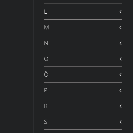
L
M
N
O
Ö
P
R
S