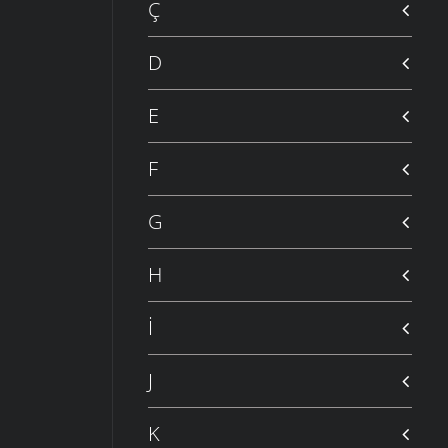
Ç
D
E
F
G
H
İ
J
K