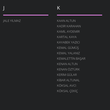
J
K
JALE YILMAZ
KAAN ALTUN
KADIR KARAHAN
KAMIL AYDEMIR
KARTAL KAYA
KAYABEK YAZICI
KEMAL GÜMÜŞ
KEMAL YALANIZ
KEMALETTIN BAŞAR
KENAN ALTUN
KENAN ÖZTÜRK
KERIM GÜLAR
KIBAR ALTUNAL
KÖKSAL AVCI
KÖKSAL ÇEKIÇ