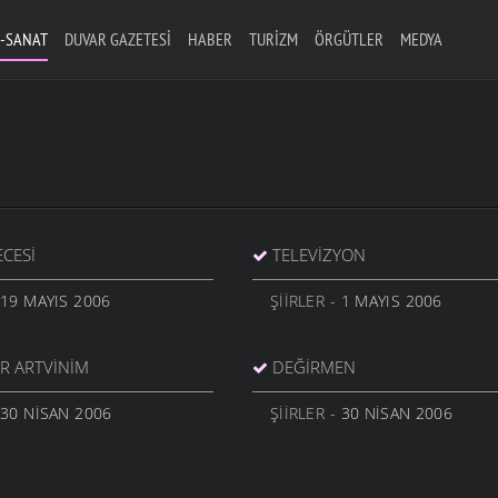
-SANAT
DUVAR GAZETESI
HABER
TURIZM
ÖRGÜTLER
MEDYA
ECESI
TELEVIZYON
 19 MAYIS 2006
ŞIIRLER
- 1 MAYIS 2006
R ARTVINIM
DEĞIRMEN
 30 NISAN 2006
ŞIIRLER
- 30 NISAN 2006