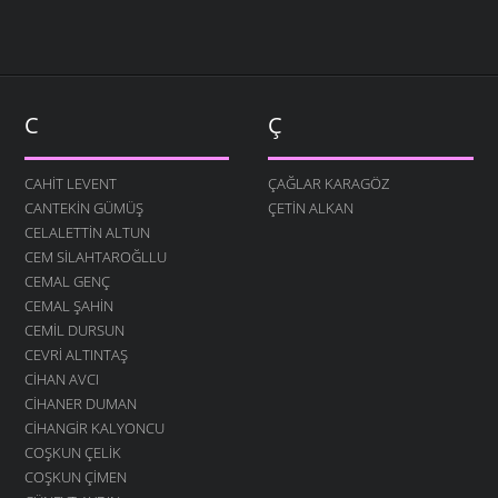
C
Ç
CAHIT LEVENT
ÇAĞLAR KARAGÖZ
CANTEKIN GÜMÜŞ
ÇETIN ALKAN
CELALETTIN ALTUN
CEM SILAHTAROĞLLU
CEMAL GENÇ
CEMAL ŞAHIN
CEMIL DURSUN
CEVRI ALTINTAŞ
CIHAN AVCI
CIHANER DUMAN
CIHANGIR KALYONCU
COŞKUN ÇELIK
COŞKUN ÇIMEN