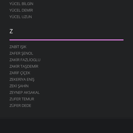
YÜCEL BILGIN
YÜCEL DEMIR
YÜCEL UZUN
Z
ZABIT IŞIK
ZAFER ŞENOL
ZAKIR FAZLIOGLU
ZAKIR TAŞDEMIR
ZARIF ÇIÇEK
ZEKERIYA ENIŞ
ZEKI ŞAHIN
ZEYNEP AKSAKAL
ZUFER TEMUR
ZÜFER DEDE