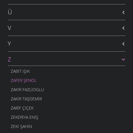
Ü
V
Y
Z
ZABIT IŞIK
ZAFER ŞENOL
ZAKIR FAZLIOGLU
ZAKIR TAŞDEMIR
ZARIF ÇIÇEK
ZEKERIYA ENIŞ
ZEKI ŞAHIN