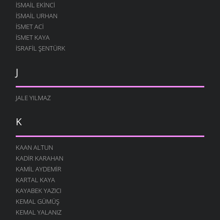
ISMAIL EKINCI
İSMAIL URHAN
İSMET ACI
ISMET KAYA
İSRAFIL ŞENTÜRK
J
JALE YILMAZ
K
KAAN ALTUN
KADIR KARAHAN
KAMIL AYDEMIR
KARTAL KAYA
KAYABEK YAZICI
KEMAL GÜMÜŞ
KEMAL YALANIZ