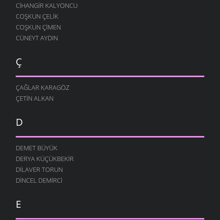
CIHANGIR KALYONCU
COŞKUN ÇELIK
COŞKUN ÇIMEN
CÜNEYT AYDIN
Ç
ÇAĞLAR KARAGÖZ
ÇETIN ALKAN
D
DEMET BÜYÜK
DERYA KÜÇÜKBEKIR
DILAVER TORUN
DINCEL DEMIRCI
E