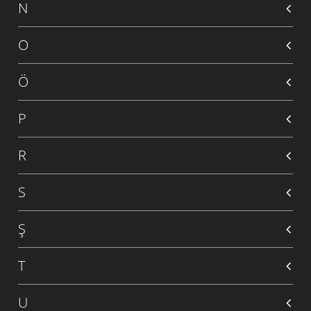
N
O
Ö
P
R
S
Ş
T
U