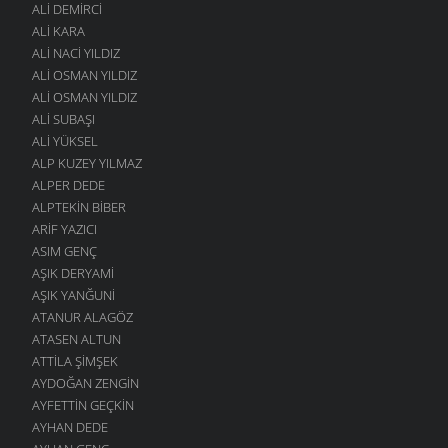
ALI DEMIRCI
ALI KARA
ALI NACI YILDIZ
ALI OSMAN YILDIZ
ALI OSMAN YILDIZ
ALI SUBAŞI
ALI YÜKSEL
ALP KUZEY YILMAZ
ALPER DEDE
ALPTEKIN BIBER
ARIF YAZICI
ASIM GENÇ
AŞIK DERYAMI
AŞIK YANĞUNI
ATANUR ALAGÖZ
ATASEN ALTUN
ATTILA ŞIMŞEK
AYDOĞAN ZENGIN
AYFETTIN GEÇKIN
AYHAN DEDE