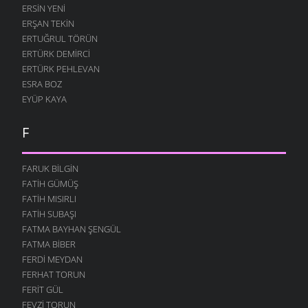
ERSIN YENI
ERŞAN TEKIN
ERTUĞRUL TÖRÜN
ERTÜRK DEMIRCI
ERTÜRK PEHLEVAN
ESRA BOZ
EYÜP KAYA
F
FARUK BILGIN
FATIH GÜMÜŞ
FATIH MISIRLI
FATIH SUBAŞI
FATMA BAYHAN ŞENGÜL
FATMA BIBER
FERDI MEYDAN
FERHAT TORUN
FERIT GÜL
FEVZI TORUN