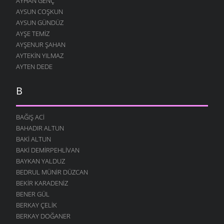
AYHAN GENÇ
AYSUN COŞKUN
AYSUN GÜNDÜZ
AYŞE TEMIZ
AYŞENUR ŞAHAN
AYTEKIN YILMAZ
AYTEN DEDE
B
BAĞIŞ ACI
BAHADIR ALTUN
BAKI ALTUN
BAKI DEMIRPEHLIVAN
BAYKAN YALDUZ
BEDRUL MÜNIR DÜZCAN
BEKIR KARADENIZ
BENER GÜL
BERKAY ÇELIK
BERKAY DOĞANER