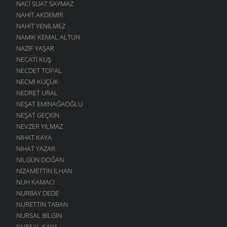
NACI SUAT SAYMAZ
NAHIT AKDEMIR
NAHIT YENILMEZ
NAMIK KEMAL ALTUN
NAZIF YAŞAR
NECATI KUŞ
NECDET TOPAL
NECMI KÜÇÜK
NEDRET URAL
NEŞAT EMINAĞAOĞLU
NEŞAT GEÇKIN
NEVZER YILMAZ
NIHAT KAYA
NIHAT YAZAR
NILGÜN DOĞAN
NIZAMETTIN İLHAN
NUH KAMACI
NURBAY DEDE
NURETTIN TABAN
NURSAL BILGIN
NURSAL KAYA