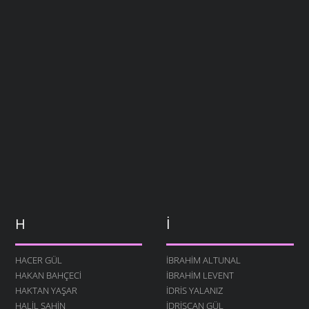
H
İ
HACER GÜL
İBRAHIM ALTUNAL
HAKAN BAHÇECI
İBRAHIM LEVENT
HAKTAN YAŞAR
İDRIS YALANIZ
HALIL ŞAHIN
IDRISCAN GÜL