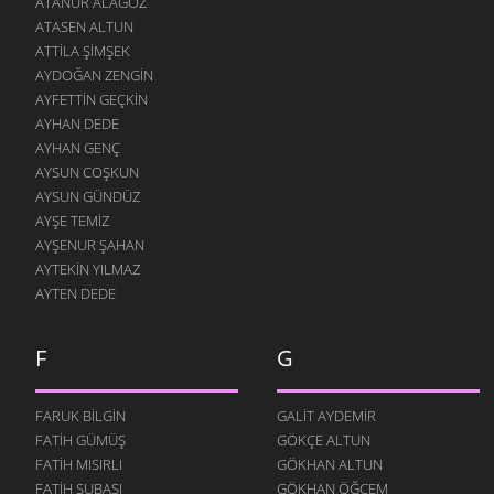
ATANUR ALAGÖZ
ATASEN ALTUN
ATTILA ŞIMŞEK
AYDOĞAN ZENGIN
AYFETTIN GEÇKIN
AYHAN DEDE
AYHAN GENÇ
AYSUN COŞKUN
AYSUN GÜNDÜZ
AYŞE TEMIZ
AYŞENUR ŞAHAN
AYTEKIN YILMAZ
AYTEN DEDE
F
G
FARUK BILGIN
GALIT AYDEMIR
FATIH GÜMÜŞ
GÖKÇE ALTUN
FATIH MISIRLI
GÖKHAN ALTUN
FATIH SUBAŞI
GÖKHAN ÖĞCEM