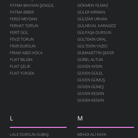
FATMA BAYHAN ŞENGÜL
GÖKMEN YILMAZ
FATMA BIBER
GÜLER KIRMAN
FERDI MEYDAN
GÜLIZAR URHAN
FERHAT TORUN
GÜLNEVAL KARAGÖZ
FERIT GÜL
GÜLPAŞA DURSUN
FEVZI TORUN
GÜLTEKIN ORAL
FIKRI DURSUN
GÜLTEKIN YAZICI
FIRAKI ABDI HOCA
GÜMANETTIN ŞEKER
FUAT BILGIN
GÜREL ALTUN
FUAT ÇELIK
GÜVEN AYDIN
FUAT YÜKSEK
GÜVEN GÜLEL
GÜVEN GÜMÜŞ
GÜVEN GÜNEŞ
GÜVEN KESKIN
GÜVEN KESKIN
L
M
LALE DURSUN-SUBAŞ
MEHDI ALI KAYA