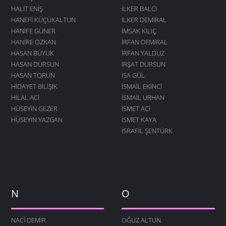
HALIT ENIŞ
İLKER BALCI
HANEFI KÜÇÜKALTUN
İLKER DEMIRAL
HANIFE GÜNER
İMSAK KILIÇ
HANIRE ÖZKAN
İRFAN DEMIRAL
HASAN BÜYÜK
İRFAN YALDUZ
HASAN DURSUN
İRŞAT DURSUN
HASAN TORUN
ISA GÜL
HIDAYET BILIŞIK
ISMAIL EKINCI
HILAL ACI
İSMAIL URHAN
HÜSEYIN GEZER
İSMET ACI
HÜSEYIN YAZGAN
ISMET KAYA
İSRAFIL ŞENTÜRK
N
O
NACI DEMIR
OĞUZ ALTUN