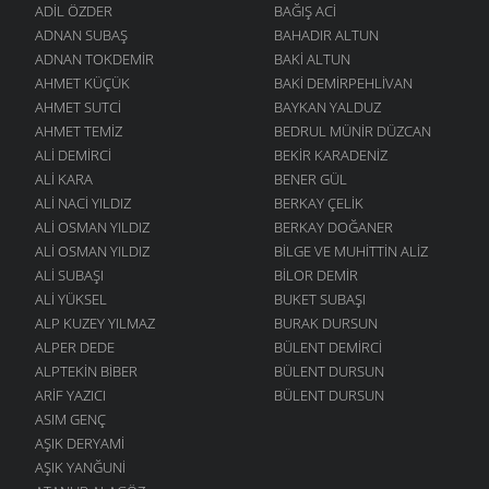
ADIL ÖZDER
BAĞIŞ ACI
ADNAN SUBAŞ
BAHADIR ALTUN
ADNAN TOKDEMIR
BAKI ALTUN
AHMET KÜÇÜK
BAKI DEMIRPEHLIVAN
AHMET SUTCI
BAYKAN YALDUZ
AHMET TEMIZ
BEDRUL MÜNIR DÜZCAN
ALI DEMIRCI
BEKIR KARADENIZ
ALI KARA
BENER GÜL
ALI NACI YILDIZ
BERKAY ÇELIK
ALI OSMAN YILDIZ
BERKAY DOĞANER
ALI OSMAN YILDIZ
BILGE VE MUHITTIN ALIZ
ALI SUBAŞI
BILOR DEMIR
ALI YÜKSEL
BUKET SUBAŞI
ALP KUZEY YILMAZ
BURAK DURSUN
ALPER DEDE
BÜLENT DEMIRCI
ALPTEKIN BIBER
BÜLENT DURSUN
ARIF YAZICI
BÜLENT DURSUN
ASIM GENÇ
AŞIK DERYAMI
AŞIK YANĞUNI