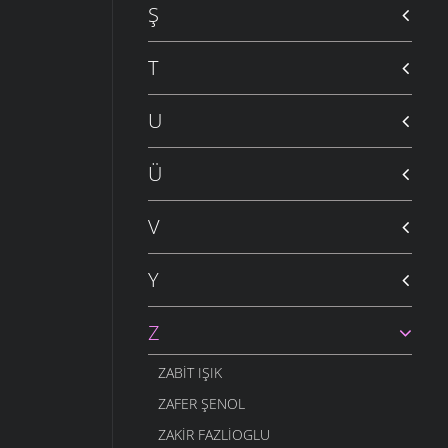
Ş
T
U
Ü
V
Y
Z
ZABIT IŞIK
ZAFER ŞENOL
ZAKIR FAZLIOGLU