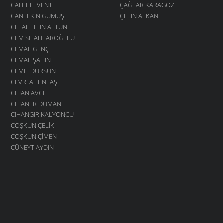
CAHIT LEVENT
ÇAĞLAR KARAGÖZ
CANTEKIN GÜMÜŞ
ÇETIN ALKAN
CELALETTIN ALTUN
CEM SILAHTAROĞLLU
CEMAL GENÇ
CEMAL ŞAHIN
CEMIL DURSUN
CEVRI ALTINTAŞ
CIHAN AVCI
CIHANER DUMAN
CIHANGIR KALYONCU
COŞKUN ÇELIK
COŞKUN ÇIMEN
CÜNEYT AYDIN