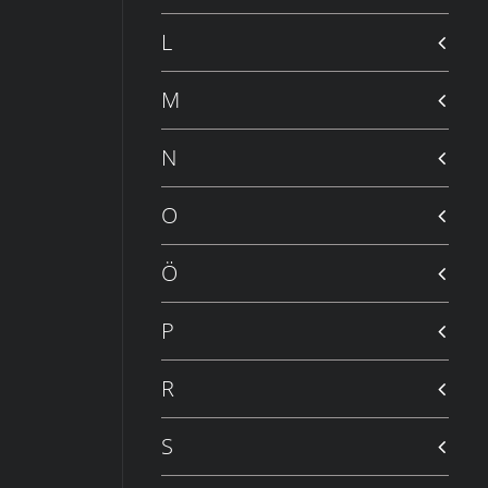
L
M
N
O
Ö
P
R
S