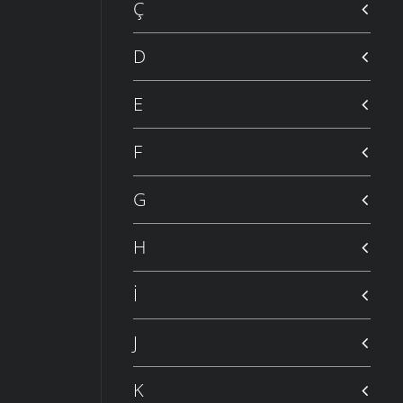
Ç
D
E
F
G
H
İ
J
K