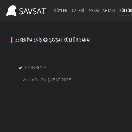
KÖYLER
GALERI
MESAJ-TAHTASI
KÜLTÜR
ZEKERIYA ENIŞ
ŞAVŞAT KÜLTÜR-SANAT
İSTANBOLA
ANILAR
- 24 ŞUBAT 2005