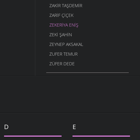
ZAKIR TAŞDEMIR
ZARIF ÇIÇEK
ZEKERIYA ENIŞ
ZEKI ŞAHIN
ZEYNEP AKSAKAL
ZUFER TEMUR
ZÜFER DEDE
D
E