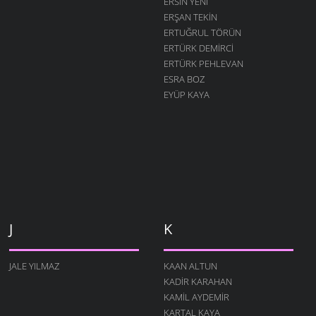
ERSIN YENI
ERŞAN TEKIN
ERTUĞRUL TÖRÜN
ERTÜRK DEMIRCI
ERTÜRK PEHLEVAN
ESRA BOZ
EYÜP KAYA
J
K
JALE YILMAZ
KAAN ALTUN
KADIR KARAHAN
KAMIL AYDEMIR
KARTAL KAYA