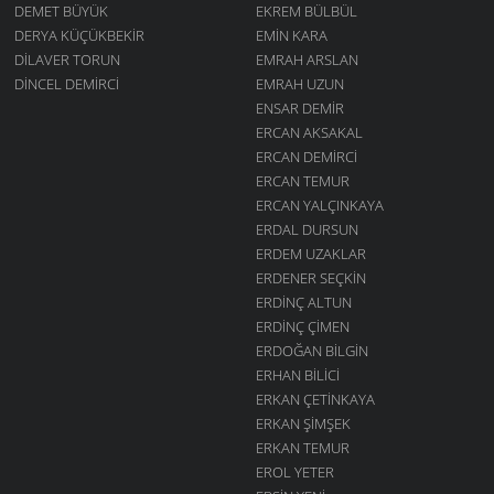
DEMET BÜYÜK
EKREM BÜLBÜL
DERYA KÜÇÜKBEKIR
EMIN KARA
DILAVER TORUN
EMRAH ARSLAN
DINCEL DEMIRCI
EMRAH UZUN
ENSAR DEMIR
ERCAN AKSAKAL
ERCAN DEMIRCI
ERCAN TEMUR
ERCAN YALÇINKAYA
ERDAL DURSUN
ERDEM UZAKLAR
ERDENER SEÇKIN
ERDINÇ ALTUN
ERDINÇ ÇIMEN
ERDOĞAN BILGIN
ERHAN BILICI
ERKAN ÇETINKAYA
ERKAN ŞIMŞEK
ERKAN TEMUR
EROL YETER