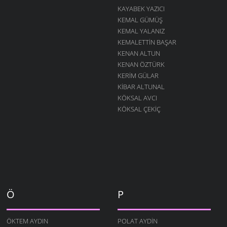
KAYABEK YAZICI
KEMAL GÜMÜŞ
KEMAL YALANIZ
KEMALETTIN BAŞAR
KENAN ALTUN
KENAN ÖZTÜRK
KERIM GÜLAR
KIBAR ALTUNAL
KÖKSAL AVCI
KÖKSAL ÇEKIÇ
Ö
P
ÖKTEM AYDIN
POLAT AYDIN