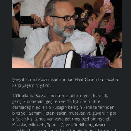
Şavşat'ın mütevazi insanlarından Halit Güven bu sabaha
karşı yaşamını yitirdi.
70'li yıllarda Şavşat merkezde birlikte gençlik ve ilk
gençlik dönemini geçiren ve 12 Eylül'le birlikte
darmadağın edilen o kuşağın belirgin karakterlerinden
birisiydi. Samimi, içten, sakin, mütevazi ve güvenilir gibi
sıfatları kişiliğinde yan yana getirmiş özel bir insandı.
Kitaplar, bilimsel şüpheciliği ve sürekli sorgulayıcı
eleştirel bakışı yaşam ve karakterinin önemli bir yanıydı.