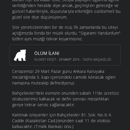
verildiğinden heralde diye ancak, geçmişten geleceğe ve
güncel haberleriyle, duyurularıyla etkinliğini sürdürmeli bu
güzel site diye düşünüyorum.
Site yöneticilerinden bir de rica; İlk zamanlarda bu siteyi
açtığımızda fonda bir müzik olurdu. "Sigarami Yandurdum"
lütfen aynı müziği tekrar koyarmısınız.
ÖLÜM İLANI
NUSRET ERIŞTI
- 29 MART 2015 -
TAZIYE-BAŞSAĞLIĞI
Cenazemizi 29 Mart Pazar gunu Ankara Karsıyaka
mezarlığında 5. kapı içerisindeki camide kılınacak oglen
namazına muteakip defnediyoruz.
Bahçelievler'deki evimizin onunden sabah 11’de ücretsiz
otobuslerimiz kalkacak ve defin sonrası mezarlıktan
geriye tekrar servis sağlanacaktır.
Katılmak isteyenler için Bahçelievler 81. Sok. No.:6 4.
Cadde (Kazakistan Cad.)önünden saat 11 de otobüs
kalkacaktır. (T.Halk Bankası önü.)