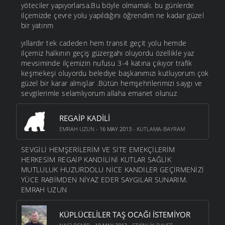
yöteciler yapıyorlarsa.Bu böyle olmamalı. bu günlerde
ilçemizde çevre yolu yapıldığını öğrendim ne kadar güzel
bir yatırım
yıllardır tek cadeden hem transit geçit yolu hemde
ilçemiz halkının geçiş güzergahı oluyordu özellikle yaz
mevsiminde ilçemizin nufusu 3-4 katına çıkıyor trafik
keşmekeşi oluyordu belediye başkanımızı kutluyorum çok
güzel bir karar almışlar .Bütün hemşehrilerimizi saygı ve
sevgilerimle selamlıyorum allaha emanet olunuz
REGAİP KADİLİ
EMRAH UZUN
- 16 MAY 2013 -
KUTLAMA-BAYRAM
SEVGİLİ HEMŞERİLERİM VE SİTE EMEKÇİLERİM
HERKESİM REGAİP KANDİLİNİ KUTLAR SAĞLİK
MUTLULUK HUZURDOLU NİCE KANDİLER GEÇİRMENİZİ
YÜCE RABİMDEN NİYAZ EDER SAYGILAR SUNARIM.
EMRAH UZUN
KÜPLÜCELILER TAŞ OCAĞI İSTEMIYOR