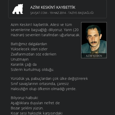
AZIM KESKIN’I KAYBETTIK
ŞAVŞAT.COM
- 19 HAZ 2014 -
TAZIYE-BAŞSAĞLIĞI
Azim Keskin’i kaybettik. Ailesi ve tüm
sevenlerine başsağlığı diliyoruz. Yarın (20
Haziran) sevenleri tarafından uğurlanacak.
Battığımız dalgalardan
Yükselecek olan sizler
Zaaflarımızdan söz ederken
Unutmayın
Karanlık çağı da
Sizlerin kurtulmuş olduğu.
Yürüdük ya, pabuçlardan çok ülke değiştirerek
Sınıf savaşlarının ortasında, çaresiz
Haksızlığın olup öfkenin olmadığı yerde.
Biliyoruz halbuki:
Aşağılıklara duyulan nefret de
Bozar şeklini yüzün.
Kısar sesi haksızlık karşısındaki