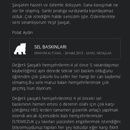
Şavşatım hasret ve özlemle doluyum. Sana kavuşmak ne
zor bir olaymış. Sanki pıranga vurdularda kıpırdayamaz
olduk. Çok istediğim halde sensizim işte. Özlemlerimle
seni selamlıyorum Yeşil Şavşat.
Polat Aydın
SEL BASKINLARI
İBRAHIM ALTUNAL
- 20 HAZ 2013 -
GENEL MESAJLAR
Değerli Şavşatlı hemşehrilerim.4 yıl önce 5 vatandaşımızı
kaybettiğimiz ayni derede tekrar sel baskını olduğunu
öğrendim çok şükürki bu sefer her hangi bir can kaybımız
olmamış.Bu sele maruz kalan hemşehrilerimize çok
geçmiş lsun diyorum.
Değerli şavşatlı hemşehrilerimiz 4 yıl önceki sel
baskınının hemen ertesi o derenin ıslahı için çok karşı
çıktığımız HES lerden tamamen güvenlik amaçlı yapılmak
istendi ancak ilçemizdeki bazı hemşehrilerimizin
İSTEMEZUK çu tavırları yüzünden engellenmek istendiğini
biliyormuydunuz.Yapılan her şey kötüdür eğer karşı fikirli