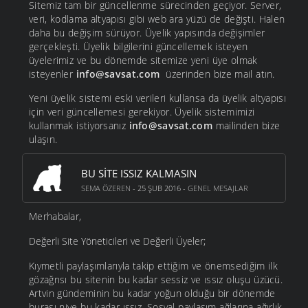
Sitemiz tam bir güncellenme sürecinden geçiyor. Server,
veri, kodlama altyapısı gibi web ara yüzü de değişti. Halen
daha bu değişim sürüyor. Üyelik yapısında değişimler
gerçekleşti. Üyelik bilgilerini güncellemek isteyen
üyelerimiz ve bu dönemde sitemize yeni üye olmak
isteyenler
info@savsat.com
üzerinden bize mail atın.
Yeni üyelik sistemi eski verileri kullansa da üyelik altyapısı
için veri güncellemesi gerekiyor. Üyelik sistemimizi
kullanmak istiyorsanız
info@savsat.com
mailinden bize
ulaşın.
BU SITE ISSIZ KALMASIN
SEMA ÖZEREN
- 25 ŞUB 2016 -
GENEL MESAJLAR
Merhabalar,
Değerli Site Yöneticileri ve Değerli Üyeler;
Kıymetli paylaşımlarıyla takip ettiğim ve önemsediğim ilk
gözağrısı bu sitenin bu kadar sessiz ve ıssız oluşu üzücü.
Artvin gündeminin bu kadar yoğun olduğu bir dönemde
burası niye bu kadar ıssız. Sosyal paylaşım ağlarına ağırlık