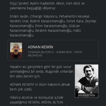
Dişçi Şevket Aydın’ı kaybettik. Ailesi, tüm dost ve
yakınlarına başşağlığı diliyoruz.
Erden Aydın, Cihangir Kalyoncu, Fehamettin Aksakal,
Nedret Ural, Bülent Karasomanoğlu, İsmet Kara, Zeynep
Karaosmanoğlu, Emin Karaosmanoğlu, Gülcan
Karaosmanoğlu, İbrahim Karaosmanoğlu, Hafız
Karaosmanoğlu
ADNAN KESKIN
CIHANGIR KALYONCU
- 4 OCAK 2014 -
TAZIYE-
BAŞSAĞLIĞI
Hayatın acı gerçekleri gelir bir gün vurur
ummadığımız bir anda. Bugünde onlardan
biri oldu benim için.
ADNAN KESKİN’ in ölüm haberini almak
beni çok üzdü.
Yıllarca dostluk ve komşuluk içinde
yaşadığımız KESKİN, AYDIN, ALTUN