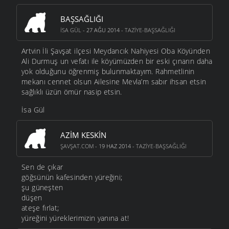
BAŞSAĞLIĞI
ISA GÜL
- 27 AĞU 2014 -
TAZIYE-BAŞSAĞLIĞI
Artvin İli Şavşat ilçesi Meydancık Nahiyesi Oba Köyünden
Ali Durmuş un vefatı ile köyümüzden bir eski çınarın daha
yok olduğunu öğrenmiş bulunmaktayım. Rahmetlinin
mekanı cennet olsun Ailesine Mevla’m sabır ihsan etsin
sağlıklı üzün ömür nasip etsin.
İsa Gül
AZIM KESKIN
ŞAVŞAT.COM
- 19 HAZ 2014 -
TAZIYE-BAŞSAĞLIĞI
Sen de çıkar
göğsünün kafesinden yüreğini;
şu güneşten
düşen
ateşe fırlat;
yüreğini yüreklerimizin yanına at!