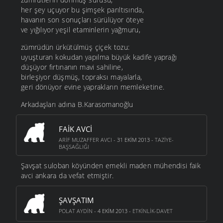
her şey uçuyor bu şimşek parıltısında,
havanın son sonuçları sürülüyor öteye
ve yığılıyor yeşil etaminlerin yağmuru,
zümrüdün ürkütülmüş çiçek tozu:
uyuşturan kokudan yapılma büyük kadife yaprağı
düşüyor fırtınanın mavi sahiline,
birleşiyor düşmüş, topraksı mayalarla,
geri dönüyor evine yaprakların memleketine.
Arkadaşları adına B.Karasomanoğlu
FAIK AVCI
ARIF MUZAFFER AVCI
- 31 EKIM 2013 -
TAZIYE-
BAŞSAĞLIĞI
Şavşat suloban köyünden emekli maden mühendisi faik
avci ankara da vefat etmiştir.
ŞAVŞATIM
POLAT AYDIN
- 4 EKIM 2013 -
ETKINLIK-DAVET