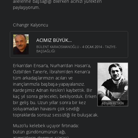
ailelerine başsağlığı dilerken acınızı yürekten
paylaşıyorum.
Cihangir Kalyoncu
ACIMIZ BÜYÜK...
BÜLENT KARAOSMANOĞLU
- 4 OCAK 2014 -
TAZIYE-
BAŞSAĞLIĞI
Erkan’dan Ensar’a, Nurhan’dan Hasan’a,
Özbil’den Taner’e, İbrahim’den Kenan’a
tüm arkadaşlarımızın acıları ve
inançlarımızla başbaşa-yapayalanızız.
Kardeşimiz Adnan Keskin’i kaybettik. Bir
kaç yıl sonra gelecekti, bekliyorduk. Erken
bir geliş bu. Uzun yıllar sonra bir kez
soluyamadan havasını çok sevdiği
topraklarda sonsuz sessizliği ile buluşacak.
Muzo’lu kelebek uçuyor fırtınada:
bütün gündönümünün ağı,
zümrütlerin donmuş sürüsü,