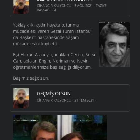
CIHANGIR KALYONCU
- 5 AĞU 2021 -
TAZIYE-
BAŞSAĞLIĞI
Yaklaşık iki aydır hayata tutunma
mücadelesi veren Sezai Turan İstanbul'
da Başkent hastanesinde yaşam
mücadelesini kaybetti.
Eşi Hicran Atabey, çocukları Ceren, Su ve
Can, ablaları Engin, Neriman ve Nevin
öğretmenlerimize baş sağlığı diliyorum.
Başımız sağolsun.
GEÇMIŞ OLSUN
CIHANGIR KALYONCU
- 21 TEM 2021 -