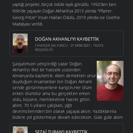
yaptığı projeler, birçok ödüle layık görüldü. 1992’den beri
Köln’de yaşayan Doğan Akhanlı’ya 2013 yılında "Pfarrer-
Georg-Fritze" İnsan Hakları Ödülü, 2019 yılında ise Goethe
Madalyası verildi.
DOĞAN AKHANLI’YI KAYBETTIK
CIHANGIR KALYONCU
- 31 EKIM 2021 -
TAZIYE-
BAŞSAĞLIĞI
Şavşatımızın yetiştirdiği yazar Doğan
Akhanlı'yı illet bir hastalık yüzünden
Almanya'da kaybettik. Abim demekten onur
duyduğum insanlardan biri Doğan Akhanlı
sende görünmeyenlere karıştın.Her ölüm
erken ölümdür ama bu gerçekten erken
oldu, köyüne, memleketine hasret gittin
abim. 70 li yılların çalışkan, yiğit
devrimcilerinden biri olarak yaşayacaksın. Yazdıklarınla
bizlere yol göstermeye devam edeceksin. Güle güle abim
SEZAI TURAN’I KAYBETTIK