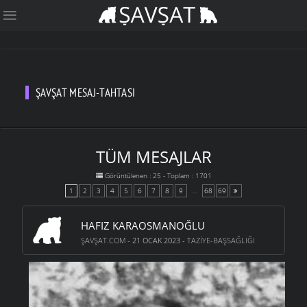
ŞAVŞAT MESAJ-TAHTASI
TÜM MESAJLAR
Görüntülenen : 25 - Toplam : 1701
1
2
3
4
5
6
7
8
9
...
68
69
HAFIZ KARAOSMANOĞLU
ŞAVŞAT.COM
- 21 OCAK 2023 -
TAZIYE-BAŞSAĞLIĞI