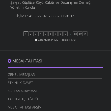
Şavşat Küplüce Köyü Kültür ve Dayanışma Derneği
Yönetim Kurulu
İLETİŞİM.05495622941 - 05073960197
1
2
3
4
5
6
7
8
9
...
68
69
Görüntülenen : 25 - Toplam : 1701
MESAJ-TAHTASI
GENEL MESAJLAR
ETKINLIK-DAVET
KUTLAMA-BAYRAM
TAZIYE-BAŞSAĞLIĞI
MESAJ TAHTASI ARŞIV