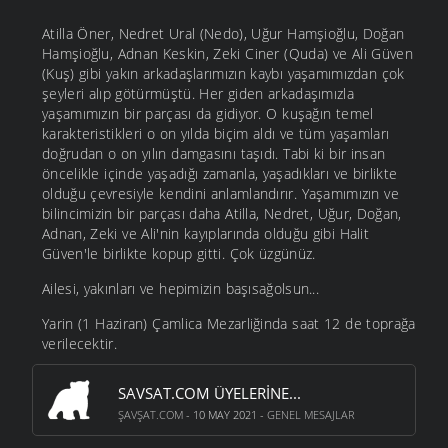
Atilla Öner, Nedret Ural (Nedo), Uğur Hamşioğlu, Doğan
Hamşioğlu, Adnan Keskin, Zeki Ciner (Quda) ve Ali Güven
(Kuş) gibi yakın arkadaşlarımızın kaybı yaşamımızdan çok
şeyleri alıp götürmüştü. Her giden arkadaşımızla
yaşamımızın bir parçası da gidiyor. O kuşağın temel
karakteristikleri o on yılda biçim aldı ve tüm yaşamları
doğrudan o on yılın damgasını taşıdı. Tabi ki bir insan
öncelikle içinde yaşadığı zamanla, yaşadıkları ve birlikte
olduğu çevresiyle kendini anlamlandırır. Yaşamımızın ve
bilincimizin bir parçası daha Atilla, Nedret, Uğur, Doğan,
Adnan, Zeki ve Ali'nin kayıplarında olduğu gibi Halit
Güven'le birlikte kopup gitti. Çok üzgünüz.
Ailesi, yakınları ve hepimizin başısağolsun...
Yarin (1 Haziran) Çamlica Mezarliğinda saat 12 de toprağa
verilecektir.
SAVSAT.COM ÜYELERINE...
ŞAVŞAT.COM
- 10 MAY 2021 -
GENEL MESAJLAR