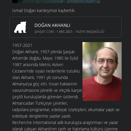
İsmail Doğan kardeşimizi kaybettik.
DOĞAN AKHANLI
ŞAVŞAT.COM
- 1 KAS 2021 -
TAZIYE-BAŞSAĞLIĞI
1957-2021
Doğan Akhanlı, 1957 yılında Şavşat-
Artvin'de doğdu. Mayıs 1985 ile Eylül
1987 arasında Metris Askeri
Cezaevi'nde siyasi nedenlerle tutuklu
olan Akhanlı, 1991 yılı sonunda
Almanya'ya göç etti. İnsan haklarının
savunulmasına yönelik ve ırkçılık karşıtı
çeşitli kuruluşlarda görevler üstlendi.
Almancadan Türkçeye çeviriler,
radyolara programlar, edebiyat söyleşileri, okumalar yaptı ve
edebiyat dergilerine yazılar yazdı.
Recherche International adlı kuruluşta araştırmacı ve yazar
olarak çalışan Akhanlı’nın tarih ve hatırlama kültürü üzerine