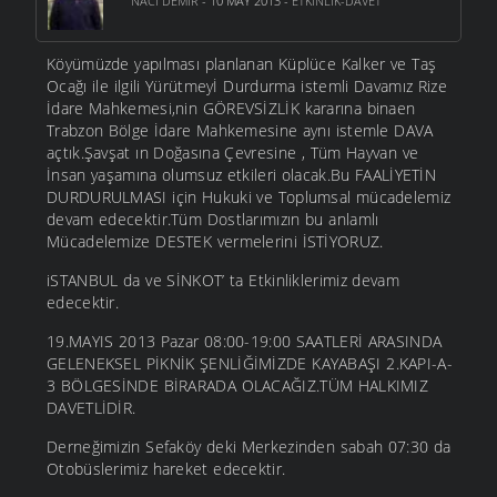
NACI DEMIR
- 10 MAY 2013 -
ETKINLIK-DAVET
Köyümüzde yapılması planlanan Küplüce Kalker ve Taş
Ocağı ile ilgili Yürütmeyİ Durdurma istemli Davamız Rize
İdare Mahkemesi,nin GÖREVSİZLİK kararına binaen
Trabzon Bölge İdare Mahkemesine aynı istemle DAVA
açtık.Şavşat ın Doğasına Çevresine , Tüm Hayvan ve
İnsan yaşamına olumsuz etkileri olacak.Bu FAALİYETİN
DURDURULMASI için Hukuki ve Toplumsal mücadelemiz
devam edecektir.Tüm Dostlarımızın bu anlamlı
Mücadelemize DESTEK vermelerini İSTİYORUZ.
iSTANBUL da ve SİNKOT’ ta Etkinliklerimiz devam
edecektir.
19.MAYIS 2013 Pazar 08:00-19:00 SAATLERİ ARASINDA
GELENEKSEL PİKNİK ŞENLİĞİMİZDE KAYABAŞI 2.KAPI-A-
3 BÖLGESİNDE BİRARADA OLACAĞIZ.TÜM HALKIMIZ
DAVETLİDİR.
Derneğimizin Sefaköy deki Merkezinden sabah 07:30 da
Otobüslerimiz hareket edecektir.