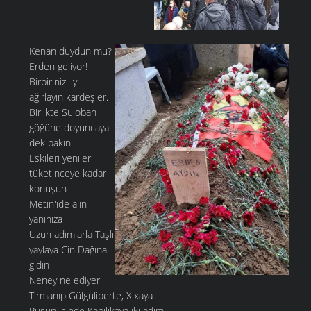
Kenan duydun mu?
Erden geliyor!
Birbirinizi iyi
ağırlayın kardeşler.
Birlikte Suloban
göğüne doyuncaya
dek bakın
Eskileri yenileri
tüketinceye kadar
konuşun
Metin'ide alın
yanınıza
Uzun adımlarla Taşlı
yaylaya Cin Dağına
gidin
Neney ne ediyer
Tırmanıp Gülgüliperte, Xixaya
Pusun içinde Kapılıkaya iki adım