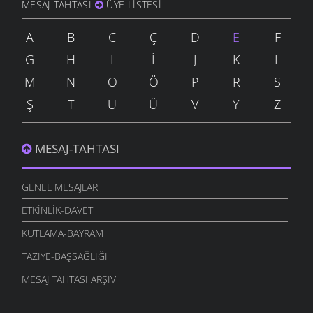
MESAJ-TAHTASI
ÜYE LISTESI
A
B
C
Ç
D
E
F
G
H
I
İ
J
K
L
M
N
O
Ö
P
R
S
Ş
T
U
Ü
V
Y
Z
MESAJ-TAHTASI
GENEL MESAJLAR
ETKINLIK-DAVET
KUTLAMA-BAYRAM
TAZIYE-BAŞSAĞLIĞI
MESAJ TAHTASI ARŞIV