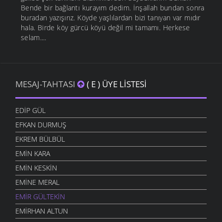
Bende bir bağlantı kurayım dedim. İnşallah bundan sonra
buradan yazışırız. Köyde yaşlılardan bizi tanıyan var mıdır
hala. Birde köy gürcü köyü değil mi tamamı. Herkese
selam....
MESAJ-TAHTASI
( E ) ÜYE LISTESI
EDIP GÜL
EFKAN DURMUŞ
EKREM BÜLBÜL
EMIN KARA
EMIN KESKIN
EMINE MERAL
EMIR GÜLTEKIN
EMIRHAN ALTUN