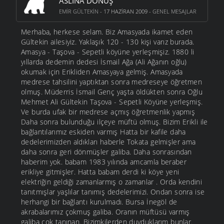
ASLINA DÖNÜŞ
EMIR GÜLTEKIN
- 17 HAZIRAN 2009 -
GENEL MESAJLAR
Merhaba, herkese selam. Biz Amasyada ikamet eden
Gültekin ailesiyiz. Yaklaşık 120 - 130 kişi varız burada.
Amasya - Taşova - Sepetli köyüne yerleşmişiz. 1880 li
yıllarda dedemin dedesi İsmail Ağa (Ali Ağanın oğlu)
okumak için Erikliden Amasyaya gelmiş. Amasyada
medrese tahsilini yaptıktan sonra medreseye öğretmen
olmuş. Müderris İsmail Genç yaşta öldükten sonra Oğlu
Mehmet Ali Gültekin Taşova - Sepetli Köyüne yerleşmiş.
Ve burda ufak bir medrese açmış öğretmenlik yapmış
Daha sonra bulunduğu ilçeye müftü olmuş. Bizim Erikli ile
bağlantılarımız eskiden varmış Hatta bir kafile daha
dedelerimizden aldıkları haberle Tokata gelmişler ama
daha sonra geri dönmüşler galiba. Daha sonrasından
haberim yok. babam 1983 yılında amcamla beraber
erikliye gitmişler. Hatta babam derdi ki köye yeni
elektriğin geldiği zamanlarmış o zamanlar . Orda kendini
tanıtmışlar yaşlılar tanımış dedelerimizi. Ondan sonra ise
herhangi bir bağlantı kurulmadı. Bursa İnegöl de
akrabalarımız çokmuş galiba. Oranın müftüsü varmış
galiba çok tanınan. Bizimkilerden duyduklarım bunlar.