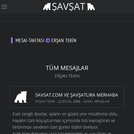
MESAJ-TAHTASI
ERŞAN TEKIN
TÜM MESAJLAR
ERŞAN TEKIN
SAVSAT.COM VE ŞAVŞATLIRA MERHABA
ERŞAN TEKIN
- 22 EYLÜL 2006 -
GENEL MESAJLAR
Evet sevgili dostlar, ayların en güzeli yine misafirimiz oldu.
Hayatın tüm koşuşturması içerisinde bizi kaynaştıran ve
birbirimize sevdiren özel günler bizleri bekliyor.
Açlık bize dünyanın ücra köşelerindeki aç çocukları ve