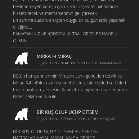
beslenemeyen komşu çocuklarını inşaallah hatırlatacak,
hissettirecek ve merhametimizi geliştirecek.
En samimi duaları, en içten duyguları bu günlerde yaşamak
dileğiyle....
RAMAZANINIZ VE İÇİNDEKİ KUTSAL GECELER HAYIRLI
OLSUN
MIRKAT-I MIRAÇ
ERŞAN TEKIN
- 20 AĞUSTOS 2006 -
KUTLAMA-BAYRAM
Bütün hemşehrilerimin Mi’racını can-ı gönülden tebrik ve
Mi’rac Sahibi’nin(a.s.m.) sünnet-i seniyesine sizleri ve bizleri
tam muvaffak eylemesini Rahmet-i ilahiyeden niyaz ediyoruz.
Binler selam ve dua ile....
BIR KUŞ OLUP UÇUP GITSEM
ERŞAN TEKIN
- 7 TEMMUZ 2006 -
GENEL MESAJLAR
BİR KUŞ OLUP UÇUP GİTSEM BU YERDEN.
HATIRALAR HAYAL MAYAL KALSA GERİDE.