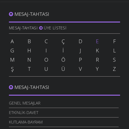
MESAJ-TAHTASI
MESAJ-TAHTASI
ÜYE LISTESI
A
B
C
Ç
D
E
F
G
H
I
İ
J
K
L
M
N
O
Ö
P
R
S
Ş
T
U
Ü
V
Y
Z
MESAJ-TAHTASI
GENEL MESAJLAR
ETKINLIK-DAVET
KUTLAMA-BAYRAM