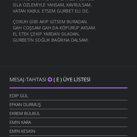
SILA ÖZLEMİYLE YANSAM, KAVRULSAM.
VATAN KABUL ETSEM GURBET ELİ DE.
ÇORUH GİBİ AKIP GİTSEM BURADAN.
GAH COŞSAM GAH DA KÖPÜRÜP AKSAM.
EL ETEK ÇEKİP YARDAN SILADAN,
GURBETİN SOĞUK BAĞRINA DALSAM.
MESAJ-TAHTASI
( E ) ÜYE LISTESI
EDIP GÜL
EFKAN DURMUŞ
EKREM BÜLBÜL
EMIN KARA
EMIN KESKIN