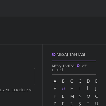
MESAJ-TAHTASI
MESAJ-TAHTASI
ÜYE
LISTESI
A
B
C
Ç
D
E
F
G
H
I
İ
J
ESENLİKLER DİLERİM
K
L
M
N
O
Ö
P
R
S
Ş
T
U