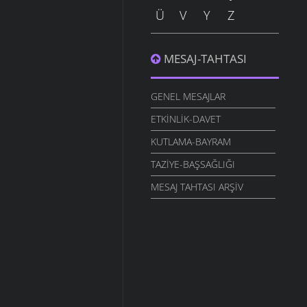
Ü
V
Y
Z
MESAJ-TAHTASI
GENEL MESAJLAR
ETKINLIK-DAVET
KUTLAMA-BAYRAM
TAZIYE-BAŞSAĞLIĞI
MESAJ TAHTASI ARŞIV