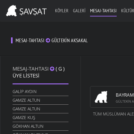
KÖYLER
GALERI
MESAJ-TAHTASI
KÜLTÜR
MESAJ-TAHTASI
GÜLTEKIN AKSAKAL
MESAJ-TAHTASI
( G )
ÜYE LISTESI
GALIP AYDIN
BAYRAM
GAMZE ALTUN
GÜLTEKIN 
GAMZE ALTUN
TÜM MÜSLÜMAN ALEM
GAMZE KUŞ
GÖKHAN ALTUN