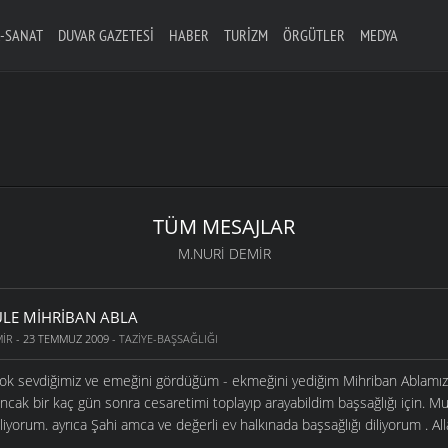
-SANAT
DUVAR GAZETESI
HABER
TURIZM
ÖRGÜTLER
MEDYA
TÜM MESAJLAR
M.NURI DEMIR
LE MIHRIBAN ABLA
MIR
- 23 TEMMUZ 2009 -
TAZIYE-BAŞSAĞLIĞI
k sevdiğimiz ve emeğini gördüğüm - ekmeğini yediğim Mihriban Ablamızı 
cak bir kaç gün sonra cesaretimi toplayıp arayabildim başsağlığı için. Mu
iliyorum. ayrıca Şahi amca ve değerli ev halkınada başsağlığı diliyorum . 