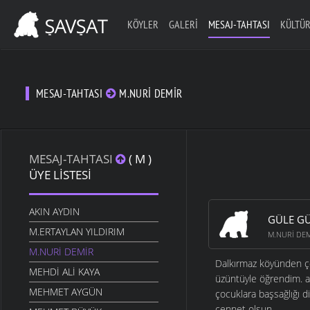
KÖYLER
GALERI
MESAJ-TAHTASI
KÜLTÜR
MESAJ-TAHTASI
M.NURI DEMIR
MESAJ-TAHTASI
( M )
ÜYE LISTESI
AKIN AYDIN
GÜLE GÜ
M.ERTAYLAN YILDIRIM
M.NURI DE
M.NURI DEMIR
Dalkırmaz köyünden ço
MEHDI ALI KAYA
üzüntüyle öğrendim. an
MEHMET AYGÜN
çocuklara başsağlığı d
cennet olsun.