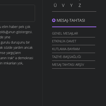
Ü
V
Y
Z
MESAJ-TAHTASI
bu elim haber pek çok
n olduğunun göstergesi.
GENEL MESAJLAR
nde yine
ETKINLIK-DAVET
 gurulu duruşunu bir
arak sözde yardım ancak
KUTLAMA-BAYRAM
nse yargıçların
TAZIYE-BAŞSAĞLIĞI
anın Irak" a demokrasi
in imkanları yok,
MESAJ TAHTASI ARŞIV