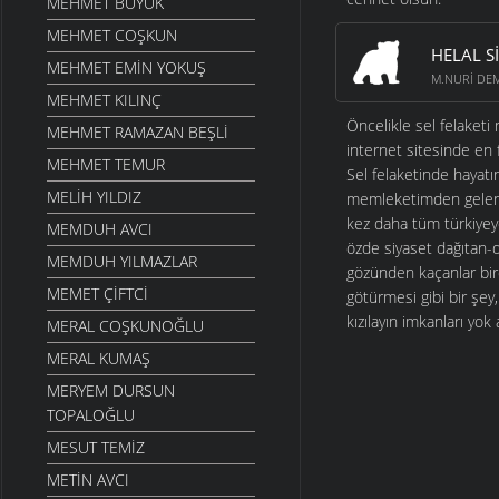
MEHMET BÜYÜK
MEHMET COŞKUN
HELAL S
MEHMET EMIN YOKUŞ
M.NURI DE
MEHMET KILINÇ
Öncelikle sel felaketi
MEHMET RAMAZAN BEŞLI
internet sitesinde en 
MEHMET TEMUR
Sel felaketinde hayatı
MELIH YILDIZ
memleketimden gelen h
kez daha tüm türkiyeye
MEMDUH AVCI
özde siyaset dağıtan-
MEMDUH YILMAZLAR
gözünden kaçanlar bi
MEMET ÇIFTCI
götürmesi gibi bir şey,
kızılayın imkanları yok
MERAL COŞKUNOĞLU
MERAL KUMAŞ
MERYEM DURSUN
TOPALOĞLU
MESUT TEMIZ
METIN AVCI