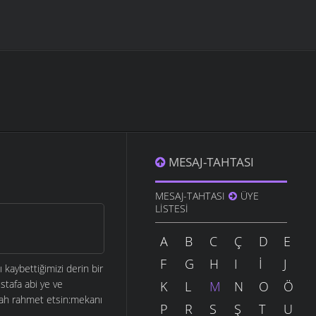
MESAJ-TAHTASI
MESAJ-TAHTASI
ÜYE
LISTESI
A
B
C
Ç
D
E
F
G
H
I
İ
J
kaybettiğimizi derin bir
stafa abi ye ve
K
L
M
N
O
Ö
Allah rahmet etsin:mekanı
P
R
S
Ş
T
U