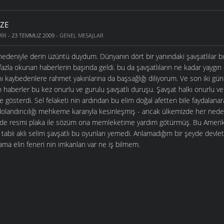
IZE
MIR
- 23 TEMMUZ 2009 -
GENEL MESAJLAR
 nedeniyle derin üzüntü duydum. Dünyanın dört bir yanındaki şavşatlılar 
fazla okunan haberlerin başında geldi. bu da şavşatlıların ne kadar yaygı
nı kaybedenlere rahmet yakınlarına da başsağlığı diliyorum. Ve son iki gü
aberler bu kez onurlu ve gurulu şavşatlı duruşu. Şavşat halkı onurlu ve
 gösterdi. Sel felaketi nin ardından bu elim doğal afetten bile faydalan
dolandırıcılığı mehkeme kararıyla kesinleşmiş - ancak ülkemizde her nede
rde resmi plaka ile sözüm ona memleketime yardım götürmüş. Bu Amerik
 tabii aklı selim şavşatlı bu oyunları yemedi. Anlamadığım bir şeyde devlet
 ama elin feneri nin imkanları var ne iş bilmem.