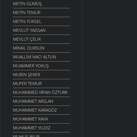
METIN GÜMÜŞ
METIN TEMUR
METIN YÜKSEL
MEVLUT YAZGAN
MEVLÜT ÇELIK
MIKAIL DURSUN
MUALLIM NACI ALTUN
MUAMMER YOKUŞ
MUBIN ŞEKER
MUFER TEMUR
MUHAMMED İRFAN ÖZTÜRK
MUHAMMET ARSLAN
MUHAMMET KARAGÖZ
MUHAMMET KAYA
MUHAMMET YILDIZ
MUHLIS BILIR