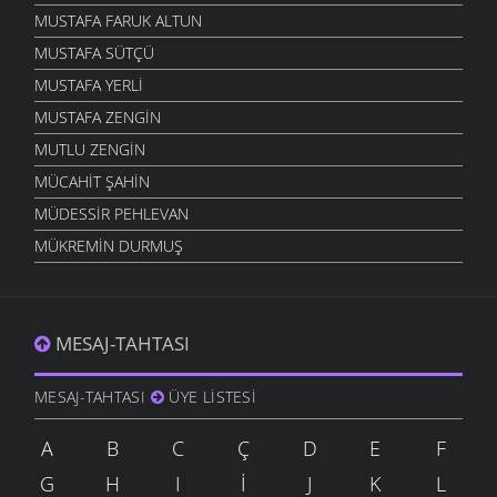
MUSTAFA FARUK ALTUN
MUSTAFA SÜTÇÜ
MUSTAFA YERLI
MUSTAFA ZENGIN
MUTLU ZENGIN
MÜCAHIT ŞAHIN
MÜDESSIR PEHLEVAN
MÜKREMIN DURMUŞ
MESAJ-TAHTASI
MESAJ-TAHTASI
ÜYE LISTESI
A
B
C
Ç
D
E
F
G
H
I
İ
J
K
L