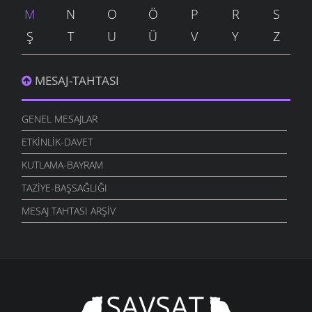
M
N
O
Ö
P
R
S
Ş
T
U
Ü
V
Y
Z
MESAJ-TAHTASI
GENEL MESAJLAR
ETKINLIK-DAVET
KUTLAMA-BAYRAM
TAZIYE-BAŞSAĞLIĞI
MESAJ TAHTASI ARŞIV