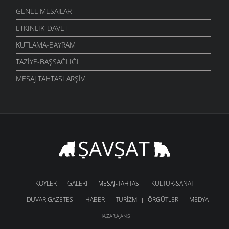
GENEL MESAJLAR
ETKINLIK-DAVET
KUTLAMA-BAYRAM
TAZIYE-BAŞSAĞLIĞI
MESAJ TAHTASI ARŞIV
KÖYLER
GALERI
MESAJ-TAHTASI
KÜLTÜR-SANAT
DUVAR GAZETESI
HABER
TURIZM
ÖRGÜTLER
MEDYA
HAZARAJANS