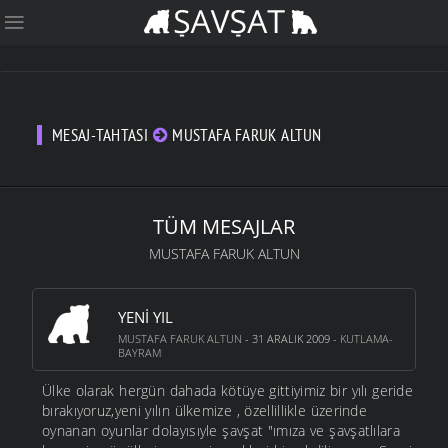
MESAJ-TAHTASI
MUSTAFA FARUK ALTUN
TÜM MESAJLAR
MUSTAFA FARUK ALTUN
YENI YIL
MUSTAFA FARUK ALTUN
- 31 ARALIK 2009 -
KUTLAMA-
BAYRAM
Ülke olarak hergün dahada kötüye gittiyimiz bir yılı geride
bırakıyoruz,yeni yılın ülkemize , özellillikle üzerinde
oynanan oyunlar dolayısıyle şavşat "ımıza ve şavşatlılara