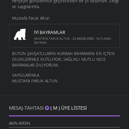
herşeyin gönüllerince geçirecekleri bir yıl diliyorum. Sevgi
ve saygılarımla.
Mustafa Faruk Altun
İYI BAYRAMLAR
MUSTAFA FARUK ALTUN
- 25 KASIM 2009 -
KUTLAMA-
BAYRAM
BÜTÜN ŞAVŞATLILARIN KURBAN BAYRAMINI EN İÇTEN
DİLEKLERİMLE KUTLUYOR, SAĞLIKLI MUTLU NİCE
BAYRAMLAR DİLİYORUM,
SAYGILARIMLA
MUSTAFA FARUK ALTUN
MESAJ-TAHTASI
( M ) ÜYE LISTESI
AKIN AYDIN