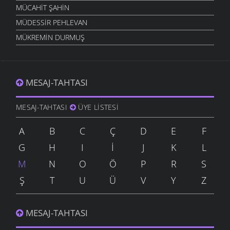
MÜCAHIT ŞAHIN
MÜDESSIR PEHLEVAN
MÜKREMIN DURMUŞ
MESAJ-TAHTASI
MESAJ-TAHTASI
ÜYE LISTESI
A
B
C
Ç
D
E
F
G
H
I
İ
J
K
L
M
N
O
Ö
P
R
S
Ş
T
U
Ü
V
Y
Z
MESAJ-TAHTASI