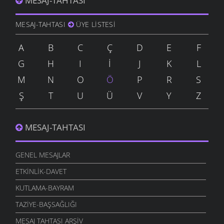
MESAJ-TAHTASI
MESAJ-TAHTASI
ÜYE LISTESI
A
B
C
Ç
D
E
F
G
H
I
İ
J
K
L
M
N
O
Ö
P
R
S
Ş
T
U
Ü
V
Y
Z
MESAJ-TAHTASI
GENEL MESAJLAR
ETKINLIK-DAVET
KUTLAMA-BAYRAM
TAZIYE-BAŞSAĞLIĞI
MESAJ TAHTASI ARŞIV