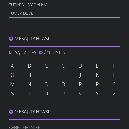
TUTIYE YILMAZ ALKAN
TÜMER DEDE
MESAJ-TAHTASI
MESAJ-TAHTASI
ÜYE LISTESI
A
B
C
Ç
D
E
F
G
H
I
İ
J
K
L
M
N
O
Ö
P
R
S
Ş
T
U
Ü
V
Y
Z
MESAJ-TAHTASI
GENEL MESAJLAR