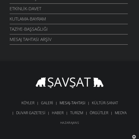
ETKINLIK-DAVET
KUTLAMA-BAYRAM
TAZIYE-BAŞSAĞLIĞI
MESAJ TAHTASI ARŞIV
KÖYLER
GALERI
MESAJ-TAHTASI
KÜLTÜR-SANAT
DUVAR GAZETESI
HABER
TURIZM
ÖRGÜTLER
MEDYA
HAZARAJANS