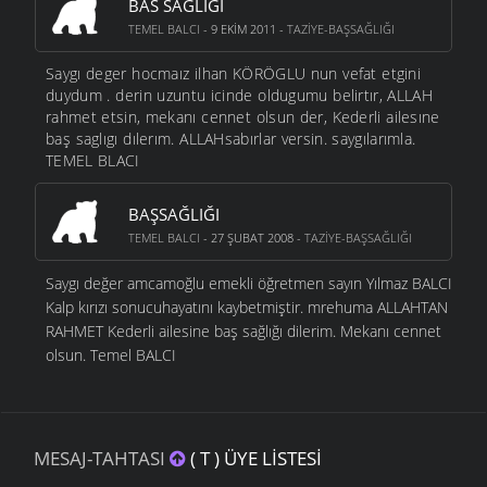
BAS SAGLIGI
TEMEL BALCI
- 9 EKIM 2011 -
TAZIYE-BAŞSAĞLIĞI
Saygı deger hocmaız ilhan KÖRÖGLU nun vefat etgini
duydum . derin uzuntu icinde oldugumu belirtır, ALLAH
rahmet etsin, mekanı cennet olsun der, Kederli ailesıne
baş saglıgı dılerım. ALLAHsabırlar versin. saygılarımla.
TEMEL BLACI
BAŞSAĞLIĞI
TEMEL BALCI
- 27 ŞUBAT 2008 -
TAZIYE-BAŞSAĞLIĞI
Saygı değer amcamoğlu emekli öğretmen sayın Yılmaz BALCI
Kalp kırızı sonucuhayatını kaybetmiştir. mrehuma ALLAHTAN
RAHMET Kederli ailesine baş sağlığı dilerim. Mekanı cennet
olsun. Temel BALCI
MESAJ-TAHTASI
( T ) ÜYE LISTESI