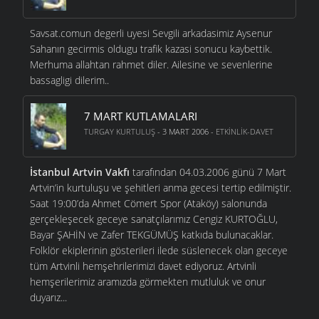
Savsat.comun degerli uyesi Sevgili arkadasimiz Aysenur
Sahanın gecirmis oldugu trafik kazasi sonucu kaybettik.
Merhuma allahtan rahmet diler. Ailesine ve sevenlerine
bassagligi dilerim..
7 MART KUTLAMALARI
TURGAY KURTULUŞ
- 3 MART 2006 -
ETKINLIK-DAVET
İstanbul Artvin Vakfı
tarafından 04.03.2006 günü 7 Mart
Artvin’in kurtuluşu ve şehitleri anma gecesi tertip edilmiştir.
Saat 19:00’da Ahmet Cömert Spor (Ataköy) salonunda
gerçekleşecek geceye sanatçılarımız Cengiz KURTOĞLU,
Bayar ŞAHİN ve Zafer TEKGÜMÜŞ katkıda bulunacaklar.
Folklör ekiplerinin gösterileri ilede süslenecek olan geceye
tüm Artvinli hemşehrilerimizi davet ediyoruz. Artvinli
hemşerilerimiz aramızda görmekten mutluluk ve onur
duyarız...