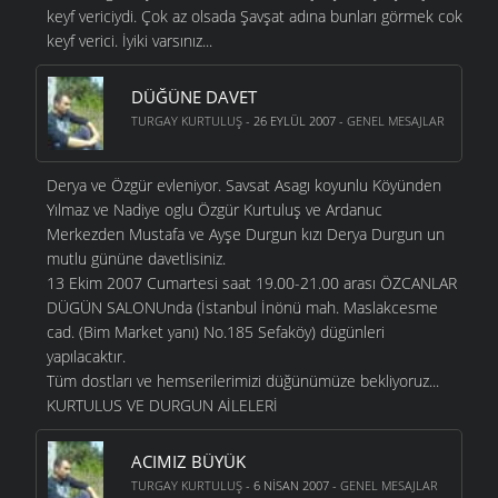
keyf vericiydi. Çok az olsada Şavşat adına bunları görmek cok
keyf verici. İyiki varsınız...
DÜĞÜNE DAVET
TURGAY KURTULUŞ
- 26 EYLÜL 2007 -
GENEL MESAJLAR
Derya ve Özgür evleniyor. Savsat Asagı koyunlu Köyünden
Yılmaz ve Nadiye oglu Özgür Kurtuluş ve Ardanuc
Merkezden Mustafa ve Ayşe Durgun kızı Derya Durgun un
mutlu gününe davetlisiniz.
13 Ekim 2007 Cumartesi saat 19.00-21.00 arası ÖZCANLAR
DÜGÜN SALONUnda (İstanbul İnönü mah. Maslakcesme
cad. (Bim Market yanı) No.185 Sefaköy) dügünleri
yapılacaktır.
Tüm dostları ve hemserilerimizi düğünümüze bekliyoruz...
KURTULUS VE DURGUN AİLELERİ
ACIMIZ BÜYÜK
TURGAY KURTULUŞ
- 6 NISAN 2007 -
GENEL MESAJLAR