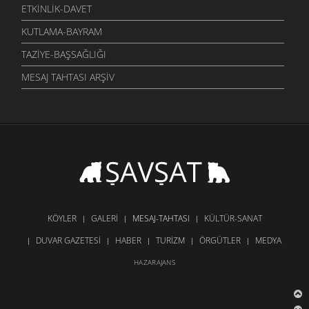
ETKINLIK-DAVET
KUTLAMA-BAYRAM
TAZIYE-BAŞSAĞLIĞI
MESAJ TAHTASI ARŞIV
KÖYLER
GALERI
MESAJ-TAHTASI
KÜLTÜR-SANAT
DUVAR GAZETESI
HABER
TURIZM
ÖRGÜTLER
MEDYA
HAZARAJANS