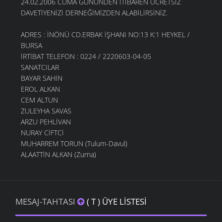
24.02.2006 CUMA GÜNÜNDEN İTİBAREN ÜCRETSİZ
DAVETİYENİZİ DERNEĞİMİZDEN ALABİLİRSİNİZ.
ADRES : İNÖNÜ CD.ERBAK İŞHANI NO:13 K:1 HEYKEL /
BURSA
İRTİBAT TELEFON : 0224 / 2220603-04-05
SANATCILAR
BAYAR SAHİN
EROL ALKAN
CEM ALTUN
ZULEYHA SAVAS
ARZU PEHLİVAN
NURAY CİFTCİ
MUHARREM TORUN (Tulum-Davul)
ALAATTİN ALKAN (Zurna)
MESAJ-TAHTASI
( T ) ÜYE LISTESI