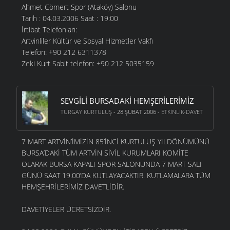
Ahmet Cömert Spor (Ataköy) Salonu
Tarih : 04.03.2006 Saat : 19:00
İrtibat Telefonları:
Artvinliler Kültür ve Sosyal Hizmetler Vakfı
Telefon: +90 212 6311378
Zeki Kurt Sabit telefon: +90 212 5035159
SEVGILI BURSADAKI HEMŞERILERIMIZ
TURGAY KURTULUŞ
- 28 ŞUBAT 2006 -
ETKINLIK-DAVET
7 MART ARTVİN’İMİZİN 85’İNCİ KURTULUŞ YILDÖNÜMÜNÜ
BURSA’DAKİ TÜM ARTVİN SİVİL KURUMLARI KOMİTE
OLARAK BURSA KAPALI SPOR SALONUNDA 7 MART SALI
GÜNÜ SAAT 19.00’DA KUTLAYACAKTIR. KUTLAMALARA TÜM
HEMŞEHRİLERİMİZ DAVETLİDİR.
DAVETİYELER ÜCRETSİZDİR.