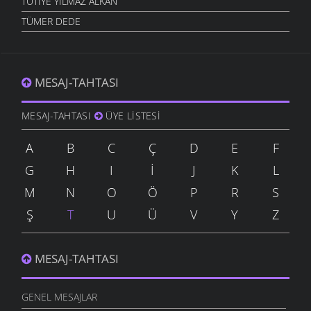
TUTIYE YILMAZ ALKAN
TÜMER DEDE
MESAJ-TAHTASI
MESAJ-TAHTASI
ÜYE LISTESI
A
B
C
Ç
D
E
F
G
H
I
İ
J
K
L
M
N
O
Ö
P
R
S
Ş
T
U
Ü
V
Y
Z
MESAJ-TAHTASI
GENEL MESAJLAR