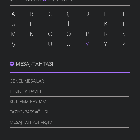
A
B
C
Ç
D
E
F
G
H
I
İ
J
K
L
M
N
O
Ö
P
R
S
Ş
T
U
Ü
V
Y
Z
MESAJ-TAHTASI
GENEL MESAJLAR
ETKINLIK-DAVET
KUTLAMA-BAYRAM
TAZIYE-BAŞSAĞLIĞI
MESAJ TAHTASI ARŞIV