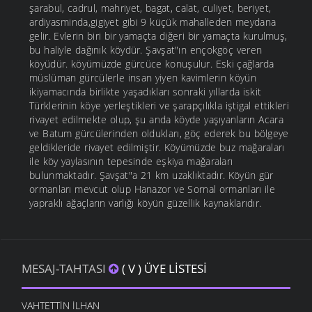
şarabul, cadrul, mahriyet, bagat, calat, culiyet, beriyet,
ardiyasminda,gigiyet gibi 9 küçük mahalleden meydana
gelir. Evlerin biri bir yamaçta diğeri bir yamaçta kurulmuş,
bu haliyle dağınık köydür. Şavşat"ın ençokgöç veren
köyüdür. köyümüzde gürcüce konuşulur. Eski çağlarda
müslüman gürcülerle insan yiyen kavimlerin köyün
ikiyamacında birlikte yaşadıkları sonraki yıllarda iskit
Türklerinin köye yerleştikleri ve şarapçılıkla iştigal ettikleri
rivayet edilmekte olup, şu anda köyde yaşıyanların Acara
ve Batum gürcülerinden oldukları, göç ederek bu bölgeye
geldikleride rivayet edilmiştir. Köyümüzde buz mağaraları
ile köy yaylasının tepesinde eşkiya mağaraları
bulunmaktadır. Şavşat"a 21 km uzaklıktadır. Köyün gür
ormanları mevcut olup Hanazor ve Sornal ormanları ile
yapraklı ağaçların varlığı köyün güzellik kaynaklarıdır.
MESAJ-TAHTASI
( V ) ÜYE LISTESI
VAHTETTIN İLHAN