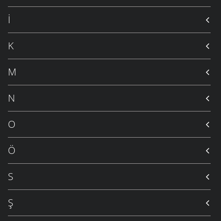
İ
K
M
N
O
Ö
S
Ş