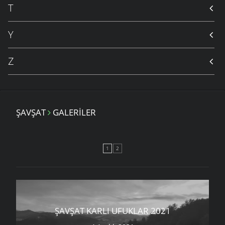
T
Y
Z
ŞAVŞAT
GALERILER
1
2
ŞAVŞAT KARLI UFUKLAR 2021