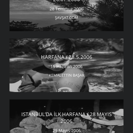
28 Temmuz 2006
ŞAVŞAT.COM
HARFANA / 28.5.2006
15 Haziran 2006
KEMALETTIN BAŞAR
ISTANBUL’DA İLK HARFANA / 28 MAYIS
2006
29 Mayıs 2006