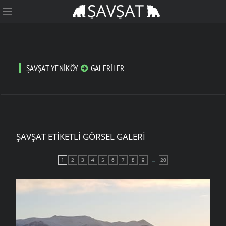
ŞAVŞAT-YENIKÖY
GALERILER
ŞAVŞAT ETIKETLI GÖRSEL GALERI
1
2
3
4
5
6
7
8
9
...
20