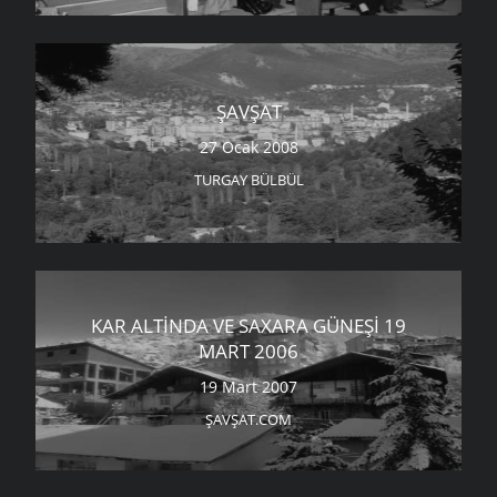
ŞAVŞAT
27 Ocak 2008
TURGAY BÜLBÜL
KAR ALTINDA VE SAXARA GÜNEŞI 19
MART 2006
19 Mart 2007
ŞAVŞAT.COM