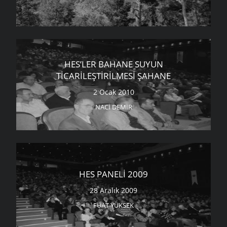
HES’LER BAHANE SUYUN
TICARILEŞTIRILMESI ŞAHANE
2 Ocak 2010
NACI DEMIR
HES PANELI 2009
28 Aralık 2009
FUAT YÜKSEK