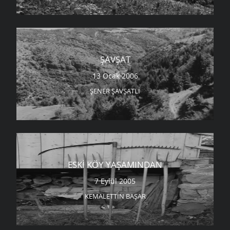
ŞAVŞAT
13 Ocak 2006
ŞENER ŞAVŞATLI
ESKI KÖY YAŞAMINDAN
7 Eylül 2005
KEMALETTIN BAŞAR