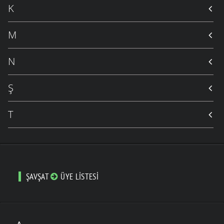
K
M
N
Ş
T
ŞAVŞAT
ÜYE LISTESI