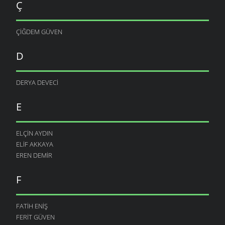
Ç
ÇIĞDEM GÜVEN
D
DERYA DEVECI
E
ELÇIN AYDIN
ELIF AKKAYA
EREN DEMIR
F
FATIH ENIŞ
FERIT GÜVEN