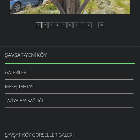
1
2
3
4
5
6
7
8
9
...
20
ŞAVŞAT-YENIKÖY
GALERILER
MESAJ TAHTASI
TAZIYE-BAŞSAĞLIĞI
ŞAVŞAT KÖY GÖRSELLER GALERI