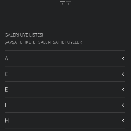
1
2
GALERI ÜYE LISTESI
ŞAVŞAT ETIKETLI GALERI SAHIBI ÜYELER
A
C
E
F
H