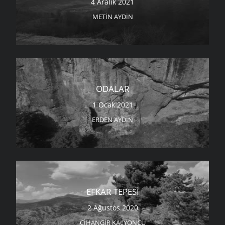
4 Aralık 2021
METIN AYDIN
ODALAR
1 Ocak 2021
ERDEN AYDIN
EFKAR TEPESI
2 Ağustos 2020
CIHANGIR KALYONCU