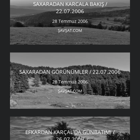
SAXARADAN KARCALA BAKIŞ /
22.07.2006
28 Temmuz 2006
ŞAVŞAT.COM
SAXARADAN GÖRÜNÜMLER / 22.07.2006
28 Temmuz 2006
ŞAVŞAT.COM
EFKARDAN KARÇAL’DA GÜNBATIMI /
26.07.2006