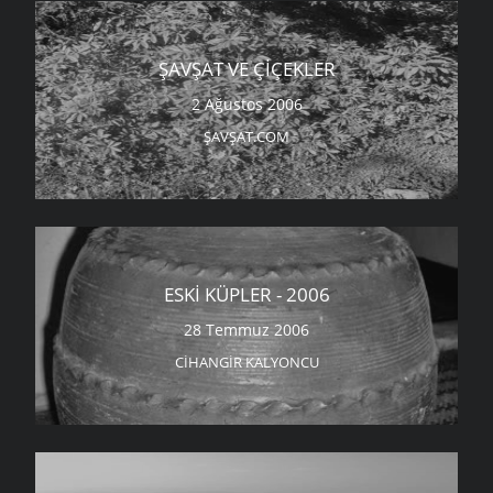
ŞAVŞAT VE ÇIÇEKLER
2 Ağustos 2006
ŞAVŞAT.COM
ESKI KÜPLER - 2006
28 Temmuz 2006
CIHANGIR KALYONCU