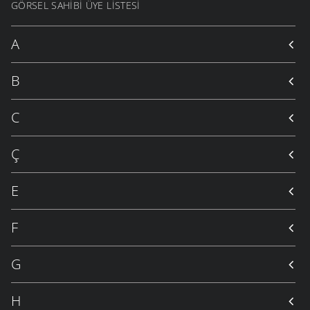
GÖRSEL SAHIBI ÜYE LISTESI
A
B
C
Ç
E
F
G
H