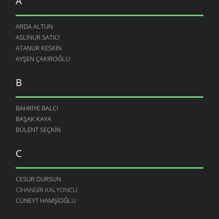
A
ARDA ALTUN
ASLINUR SATICI
ATANUR KESKIN
AYŞEN ÇAKIROĞLU
B
BAHRIYE BALCI
BAŞAK KAYA
BÜLENT SEÇKIN
C
CESUR DURSUN
CIHANGIR KALYONCU
CÜNEYT HAMŞIOĞLU