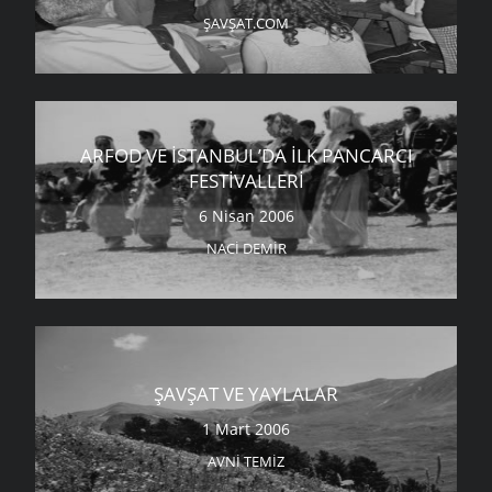
ŞAVŞAT.COM
ARFOD VE İSTANBUL’DA İLK PANCARCI
FESTIVALLERI
6 Nisan 2006
NACI DEMIR
ŞAVŞAT VE YAYLALAR
1 Mart 2006
AVNI TEMIZ