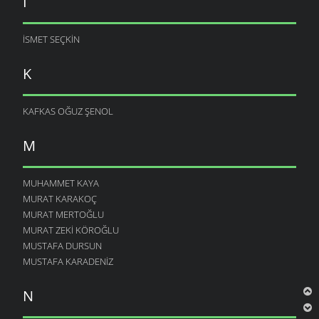
I
ISMET SEÇKIN
K
KAFKAS OĞUZ ŞENOL
M
MUHAMMET KAYA
MURAT KARAKOÇ
MURAT MERTOĞLU
MURAT ZEKI KÖROĞLU
MUSTAFA DURSUN
MUSTAFA KARADENIZ
N