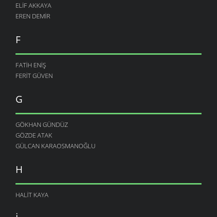
ELIF AKKAYA
EREN DEMIR
F
FATIH ENIŞ
FERIT GÜVEN
G
GÖKHAN GÜNDÜZ
GÖZDE ATAK
GÜLCAN KARAOSMANOĞLU
H
HALIT KAYA