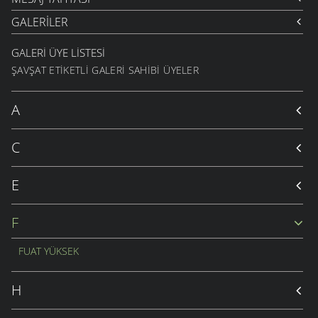
GALERILER
GALERI ÜYE LISTESI
ŞAVŞAT ETIKETLI GALERI SAHIBI ÜYELER
A
C
E
F
FUAT YÜKSEK
H