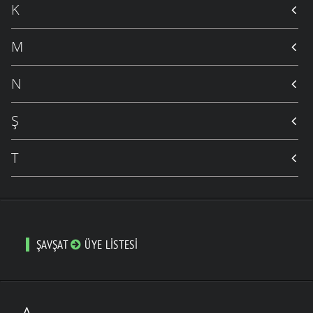
K
M
N
Ş
T
ŞAVŞAT
ÜYE LISTESI
A