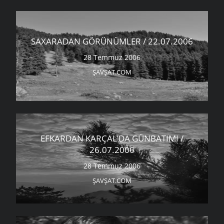
SAXARADAN GÖRÜNÜMLER / 22.07.2006
28 Temmuz 2006
ŞAVŞAT.COM
EFKARDAN KARÇAL’DA GÜNBATIMI /
26.07.2006
28 Temmuz 2006
ŞAVŞAT.COM