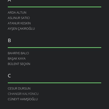
ARDA ALTUN
ASLINUR SATICI
ATANUR KESKIN
AYŞEN ÇAKIROĞLU
B
BAHRIYE BALCI
BAŞAK KAYA
BÜLENT SEÇKIN
C
CESUR DURSUN
CIHANGIR KALYONCU
CÜNEYT HAMŞIOĞLU