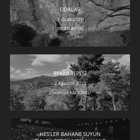
ODALAR
1 Ocak 2021
ERDEN AYDIN
EFKAR TEPESI
2 Ağustos 2020
CIHANGIR KALYONCU
HES’LER BAHANE SUYUN