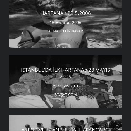
HARFANA / 28.5.2006
15 Haziran 2006
KEMALETTIN BAŞAR
ISTANBUL’DA İLK HARFANA / 28 MAYIS
2006
29 Mayıs 2006
ŞAVŞAT.COM
ARFOD VE İSTANBUL’DA İLK PANCARCI