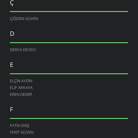
Ç
ÇIĞDEM GÜVEN
D
DERYA DEVECI
E
ELÇIN AYDIN
ELIF AKKAYA
EREN DEMIR
F
FATIH ENIŞ
FERIT GÜVEN