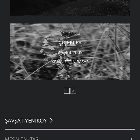
ÇIÇEKLER
7 Eylül 2005
KEMALETTIN BAŞAR
1
2
ŞAVŞAT-YENIKÖY
MESAJ TAHTASI