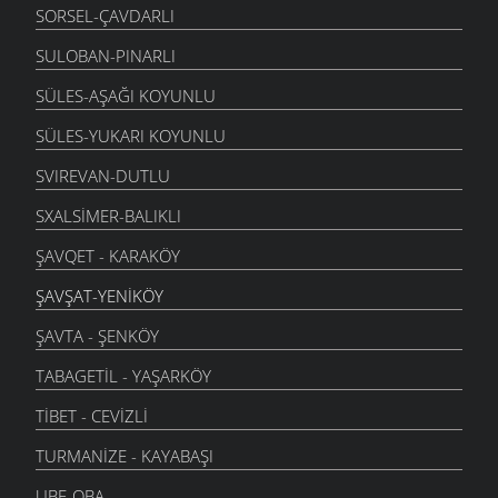
SORSEL-ÇAVDARLI
SULOBAN-PINARLI
SÜLES-AŞAĞI KOYUNLU
SÜLES-YUKARI KOYUNLU
SVIREVAN-DUTLU
SXALSIMER-BALIKLI
ŞAVQET - KARAKÖY
ŞAVŞAT-YENIKÖY
ŞAVTA - ŞENKÖY
TABAGETIL - YAŞARKÖY
TIBET - CEVIZLI
TURMANIZE - KAYABAŞI
UBE-OBA