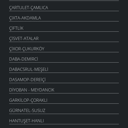
ÇARTULET-ÇAMLICA
ÇIXTA-AKDAMLA
ÇIFTLIK
ÇISVET-ATALAR
ÇIXOR-ÇUKURKÖY
DABA-DEMIRCI
DABACSRUL-MEŞELI
DASAMOP-DEREIÇI
DIYOBAN - MEYDANCIK
GARKILOP-ÇORAKLI
GÜRNATEL-SUSUZ
HANTUŞET-HANLI