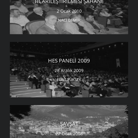
TICARILEŞTIRILMESI ŞAHANE
2 Ocak 2010
NACI DEMIR
HES PANELI 2009
28 Aralık 2009
FUAT YÜKSEK
ŞAVŞAT
27 Ocak 2008