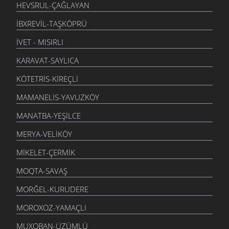
HEVSRUL-ÇAĞLAYAN
İBXREVIL-TAŞKÖPRÜ
İVET - MISIRLI
KARAVAT-SAYLICA
KÖTETRIS-KIREÇLI
MAMANELIS-YAVUZKÖY
MANATBA-YEŞILCE
MERYA-VELIKÖY
MIKELET-ÇERMIK
MOQTA-SAVAŞ
MORĞEL-KURUDERE
MOROXOZ-YAMAÇLI
MUXOBAN-ÜZÜMLÜ