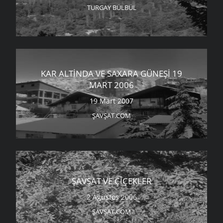
TURGAY BÜLBÜL
KAR ALTINDA VE SAXARA GÜNEŞI 19
MART 2006
19 Mart 2007
ŞAVŞAT.COM
ŞAVŞAT VE ÇIÇEKLER
2 Ağustos 2006
ŞAVŞAT.COM