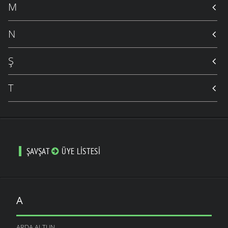
M
N
Ş
T
ŞAVŞAT
ÜYE LISTESI
A
ARDA ALTUN