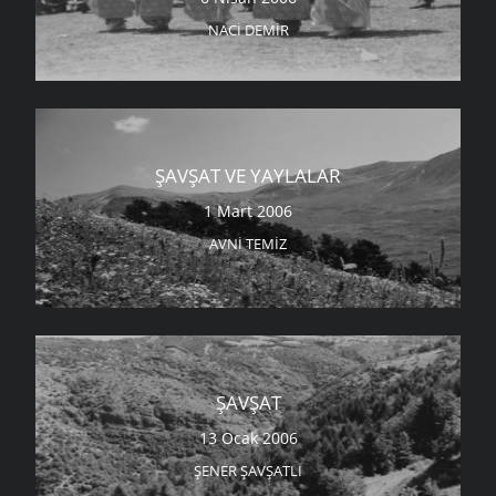
NACI DEMIR
ŞAVŞAT VE YAYLALAR
1 Mart 2006
AVNI TEMIZ
ŞAVŞAT
13 Ocak 2006
ŞENER ŞAVŞATLI