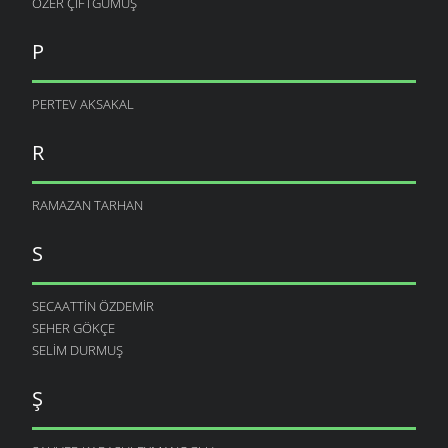
ÖZER ÇIFTGÜMÜŞ
P
PERTEV AKSAKAL
R
RAMAZAN TARHAN
S
SECAATTIN ÖZDEMIR
SEHER GÖKÇE
SELIM DURMUŞ
Ş