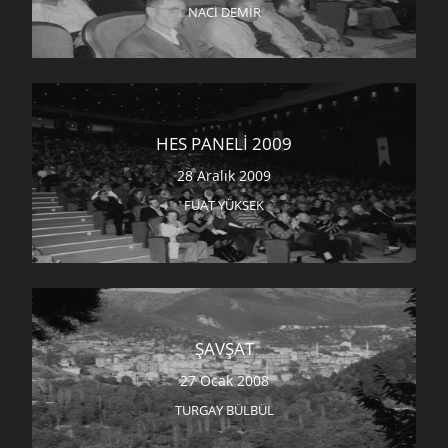
NACI DEMIR
HES PANELI 2009
28 Aralık 2009
FUAT YÜKSEK
ŞAVŞAT
27 Ocak 2008
TURGAY BÜLBÜL