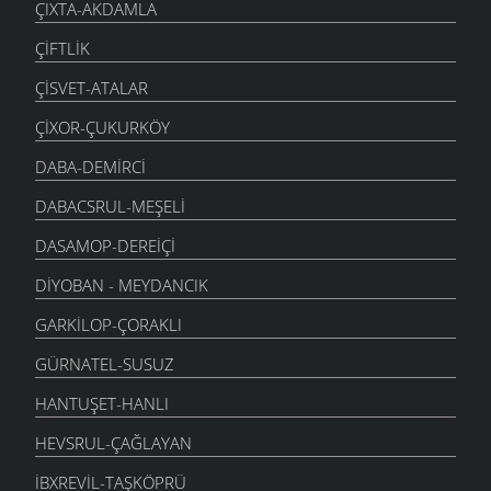
ÇIXTA-AKDAMLA
ÇIFTLIK
ÇISVET-ATALAR
ÇIXOR-ÇUKURKÖY
DABA-DEMIRCI
DABACSRUL-MEŞELI
DASAMOP-DEREIÇI
DIYOBAN - MEYDANCIK
GARKILOP-ÇORAKLI
GÜRNATEL-SUSUZ
HANTUŞET-HANLI
HEVSRUL-ÇAĞLAYAN
İBXREVIL-TAŞKÖPRÜ