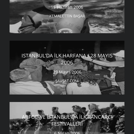
15 Haziran 2006
KEMALETTIN BAŞAR
ISTANBUL’DA İLK HARFANA / 28 MAYIS
2006
29 Mayıs 2006
ŞAVŞAT.COM
ARFOD VE İSTANBUL’DA İLK PANCARCI
FESTIVALLERI
6 Nisan 2006