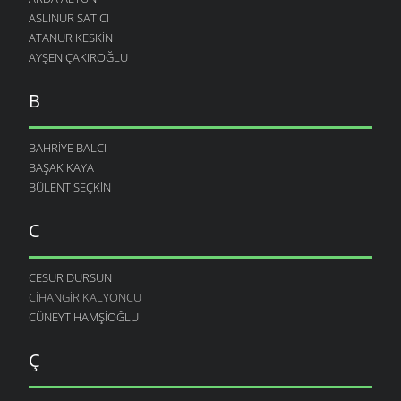
ASLINUR SATICI
ATANUR KESKIN
AYŞEN ÇAKIROĞLU
B
BAHRIYE BALCI
BAŞAK KAYA
BÜLENT SEÇKIN
C
CESUR DURSUN
CIHANGIR KALYONCU
CÜNEYT HAMŞIOĞLU
Ç