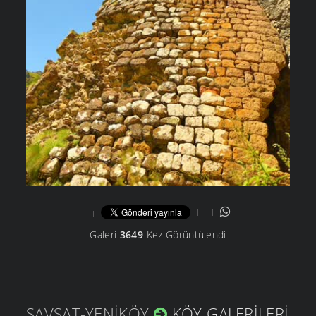
Galeri
3649
Kez Görüntülendi
ŞAVŞAT-YENIKÖY
KÖY GALERILERI