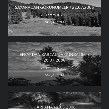
SAXARADAN GÖRÜNÜMLER / 22.07.2006
28 Temmuz 2006
ŞAVŞAT.COM
EFKARDAN KARÇAL’DA GÜNBATIMI /
26.07.2006
28 Temmuz 2006
ŞAVŞAT.COM
HARFANA / 28.5.2006