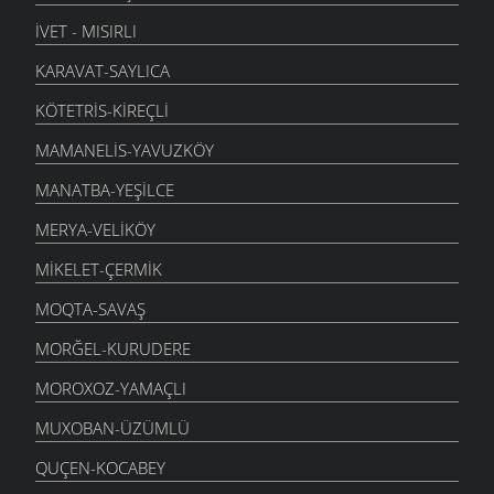
İVET - MISIRLI
KARAVAT-SAYLICA
KÖTETRIS-KIREÇLI
MAMANELIS-YAVUZKÖY
MANATBA-YEŞILCE
MERYA-VELIKÖY
MIKELET-ÇERMIK
MOQTA-SAVAŞ
MORĞEL-KURUDERE
MOROXOZ-YAMAÇLI
MUXOBAN-ÜZÜMLÜ
QUÇEN-KOCABEY