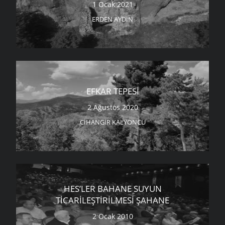
1 Ocak 2021
ERDEN AYDIN
EFKAR TEPESI
2 Ağustos 2020
CIHANGIR KALYONCU
HES’LER BAHANE SUYUN
TICARILEŞTIRILMESI ŞAHANE
2 Ocak 2010