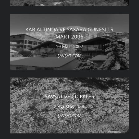
KAR ALTINDA VE SAXARA GÜNEŞI 19
MART 2006
19 Mart 2007
ŞAVŞAT.COM
ŞAVŞAT VE ÇIÇEKLER
2 Ağustos 2006
ŞAVŞAT.COM