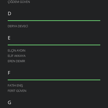
ÇIĞDEM GÜVEN
D
DERYA DEVECI
E
ELÇIN AYDIN
ELIF AKKAYA
EREN DEMIR
F
FATIH ENIŞ
FERIT GÜVEN
G