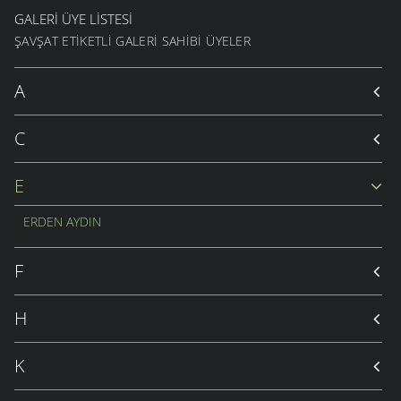
GALERI ÜYE LISTESI
ŞAVŞAT ETIKETLI GALERI SAHIBI ÜYELER
A
C
E
ERDEN AYDIN
F
H
K