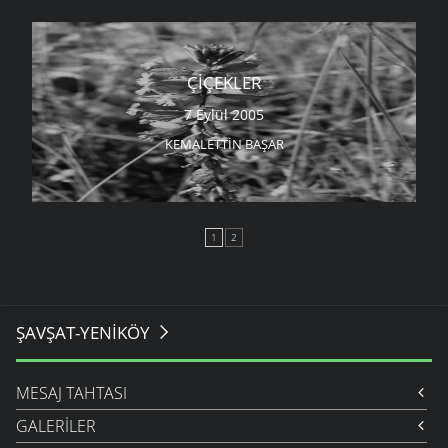
ÇIÇEKLER
7 Eylül 2005
KEMALETTIN BAŞAR
1
2
ŞAVŞAT-YENIKÖY
MESAJ TAHTASI
GALERILER