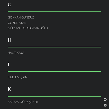
G
GÖKHAN GÜNDÜZ
GÖZDE ATAK
GÜLCAN KARAOSMANOĞLU
H
HALIT KAYA
I
ISMET SEÇKIN
K
KAFKAS OĞUZ ŞENOL