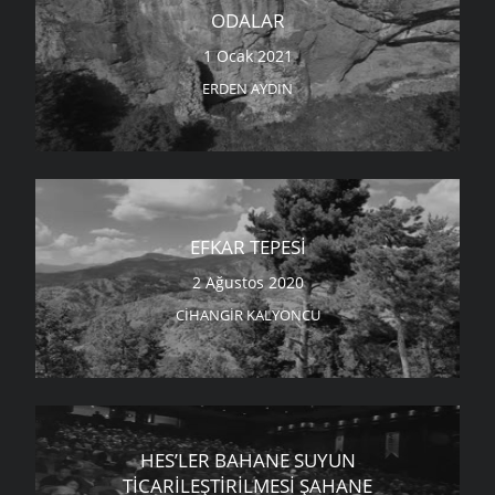
ODALAR
1 Ocak 2021
ERDEN AYDIN
EFKAR TEPESI
2 Ağustos 2020
CIHANGIR KALYONCU
HES’LER BAHANE SUYUN
TICARILEŞTIRILMESI ŞAHANE