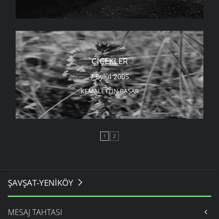
ÇIÇEKLER
7 Eylül 2005
KEMALETTIN BAŞAR
1
2
ŞAVŞAT-YENIKÖY
MESAJ TAHTASI