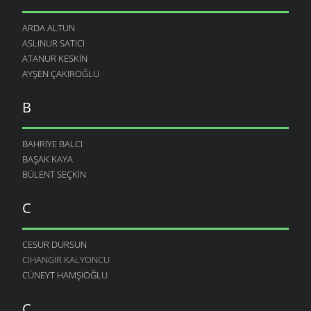
ARDA ALTUN
ASLINUR SATICI
ATANUR KESKIN
AYŞEN ÇAKIROĞLU
B
BAHRIYE BALCI
BAŞAK KAYA
BÜLENT SEÇKIN
C
CESUR DURSUN
CIHANGIR KALYONCU
CÜNEYT HAMŞIOĞLU
Ç