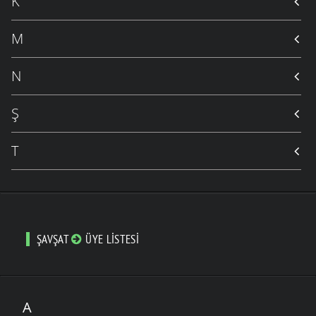
K
M
N
Ş
T
ŞAVŞAT
ÜYE LISTESI
A