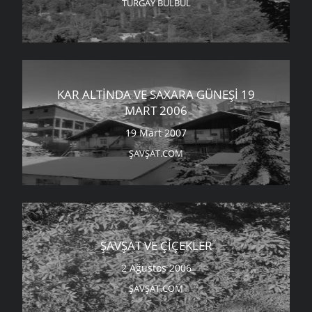
TURGAY BÜLBÜL
KAR ALTINDA VE SAXARA GÜNEŞI 19
MART 2006
19 Mart 2007
ŞAVŞAT.COM
ŞAVŞAT VE ÇIÇEKLER
2 Ağustos 2006
ŞAVŞAT.COM