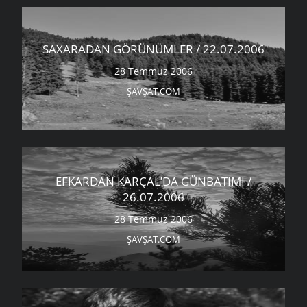
SAXARADAN GÖRÜNÜMLER / 22.07.2006
28 Temmuz 2006
ŞAVŞAT.COM
EFKARDAN KARÇAL’DA GÜNBATIMI /
26.07.2006
28 Temmuz 2006
ŞAVŞAT.COM