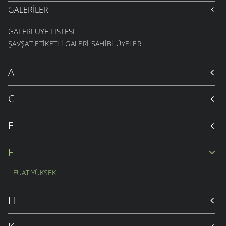
GALERILER
GALERI ÜYE LISTESI
ŞAVŞAT ETIKETLI GALERI SAHIBI ÜYELER
A
C
E
F
FUAT YÜKSEK
H