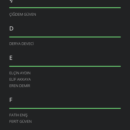
ÇIĞDEM GÜVEN
D
DERYA DEVECI
E
ELÇIN AYDIN
ELIF AKKAYA
EREN DEMIR
F
FATIH ENIŞ
FERIT GÜVEN