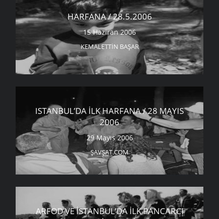
HARFANA / 28.5.2006
15 Haziran 2006
KEMALETTIN BAŞAR
ISTANBUL’DA İLK HARFANA / 28 MAYIS
2006
29 Mayıs 2006
ŞAVŞAT.COM
ARFOD VE İSTANBUL’DA İLK PANCARCI