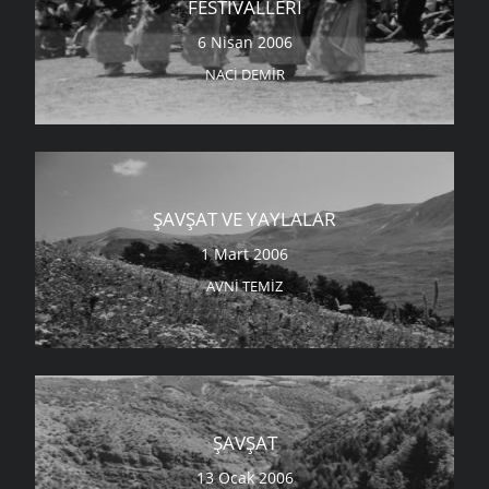
FESTIVALLERI
6 Nisan 2006
NACI DEMIR
ŞAVŞAT VE YAYLALAR
1 Mart 2006
AVNI TEMIZ
ŞAVŞAT
13 Ocak 2006