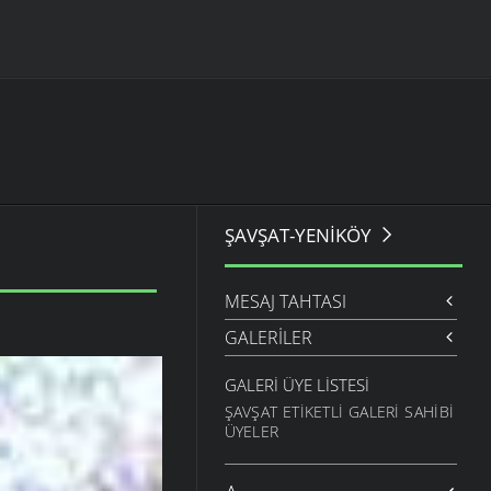
ŞAVŞAT-YENIKÖY
MESAJ TAHTASI
GALERILER
GALERI ÜYE LISTESI
ŞAVŞAT ETIKETLI GALERI SAHIBI
ÜYELER