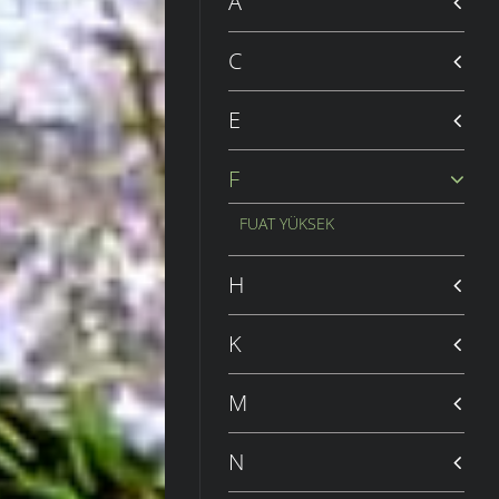
A
C
E
F
FUAT YÜKSEK
H
K
M
N