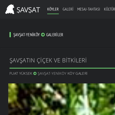
KÖYLER
GALERI
MESAJ-TAHTASI
KÜLTÜR
ŞAVŞAT-YENIKÖY
GALERILER
ŞAVŞATIN ÇIÇEK VE BITKILERI
FUAT YÜKSEK
ŞAVŞAT-YENIKÖY
KÖY GALERI