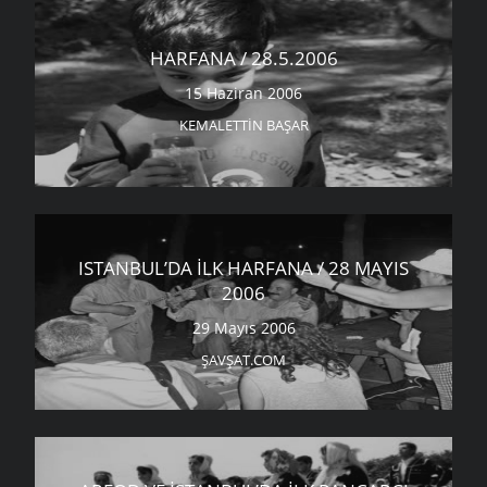
HARFANA / 28.5.2006
15 Haziran 2006
KEMALETTIN BAŞAR
ISTANBUL’DA İLK HARFANA / 28 MAYIS
2006
29 Mayıs 2006
ŞAVŞAT.COM