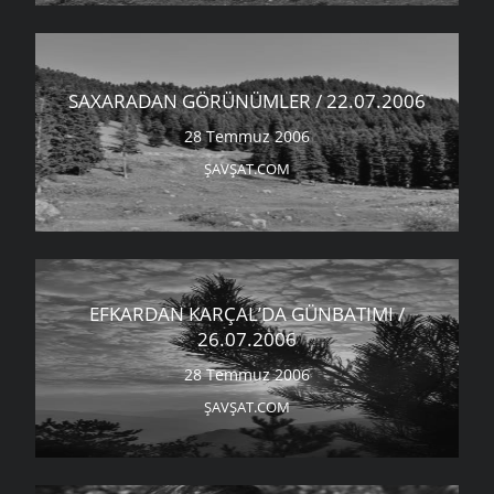
SAXARADAN GÖRÜNÜMLER / 22.07.2006
28 Temmuz 2006
ŞAVŞAT.COM
EFKARDAN KARÇAL’DA GÜNBATIMI /
26.07.2006
28 Temmuz 2006
ŞAVŞAT.COM