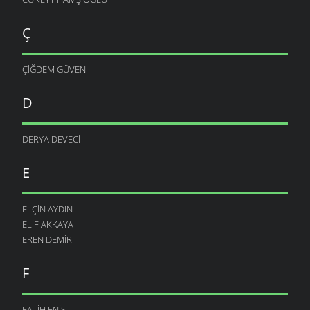
Ç
ÇIĞDEM GÜVEN
D
DERYA DEVECI
E
ELÇIN AYDIN
ELIF AKKAYA
EREN DEMIR
F
FATIH ENIŞ