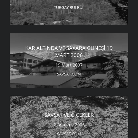
TURGAY BÜLBÜL
KAR ALTINDA VE SAXARA GÜNEŞI 19
MART 2006
19 Mart 2007
ŞAVŞAT.COM
ŞAVŞAT VE ÇIÇEKLER
2 Ağustos 2006
ŞAVŞAT.COM