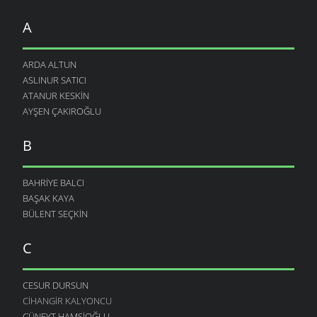
A
ARDA ALTUN
ASLINUR SATICI
ATANUR KESKIN
AYŞEN ÇAKIROĞLU
B
BAHRIYE BALCI
BAŞAK KAYA
BÜLENT SEÇKIN
C
CESUR DURSUN
CIHANGIR KALYONCU
CÜNEYT HAMŞIOĞLU