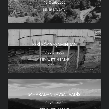
13 Ocak 2006
ŞENER ŞAVŞATLI
ESKI KÖY YAŞAMINDAN
7 Eylül 2005
KEMALETTIN BAŞAR
SAHARADAN ŞAVŞAT VADISI
7 Eylül 2005