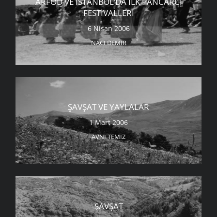
ARFOD VE İSTANBUL’DA İLK PANCARCI
FESTIVALLERI
6 Nisan 2006
NACI DEMIR
ŞAVŞAT VE YAYLALAR
1 Mart 2006
AVNI TEMIZ
ŞAVŞAT