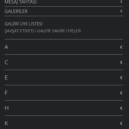
MESAJ TAHTASI
GALERILER
GALERI ÜYE LISTESI
ŞAVŞAT ETIKETLI GALERI SAHIBI ÜYELER
A
C
E
F
H
K