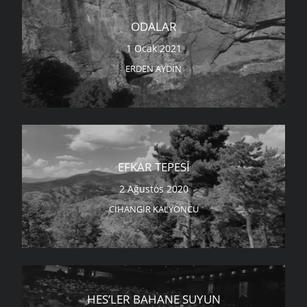
ODALAR
1 Ocak 2021
ERDEN AYDIN
EFKAR TEPESI
2 Ağustos 2020
CIHANGIR KALYONCU
HES’LER BAHANE SUYUN