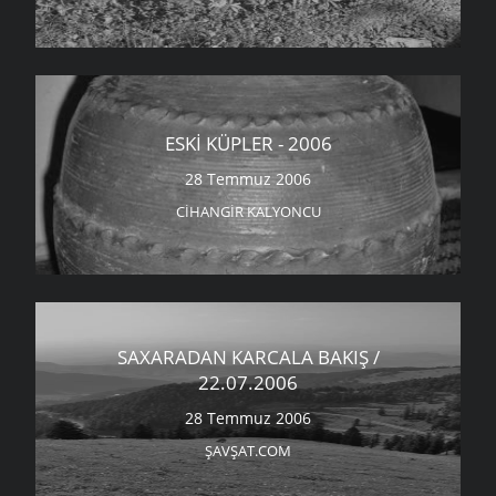
ESKI KÜPLER - 2006
28 Temmuz 2006
CIHANGIR KALYONCU
SAXARADAN KARCALA BAKIŞ /
22.07.2006
28 Temmuz 2006
ŞAVŞAT.COM