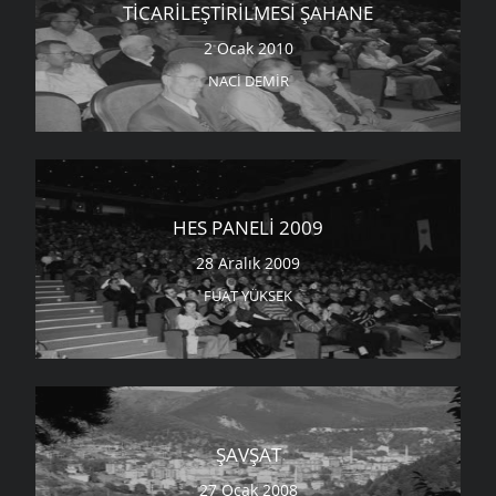
TICARILEŞTIRILMESI ŞAHANE
2 Ocak 2010
NACI DEMIR
HES PANELI 2009
28 Aralık 2009
FUAT YÜKSEK
ŞAVŞAT
27 Ocak 2008